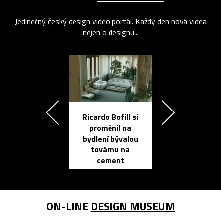
Jedinečný český design video portál. Každý den nová videa
nejen o designu...
Ricardo Bofill si
Přichází ten
proměnil na
propracovan
bydlení bývalou
elektronic
továrnu na
zápisník
cement
reMarkable
ON-LINE
DESIGN MUSEUM