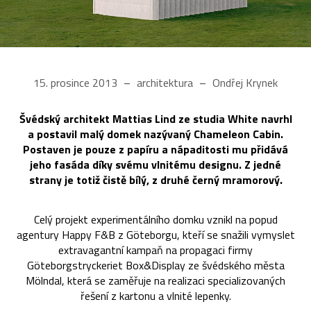
15. prosince 2013
architektura
Ondřej Krynek
Švédský architekt Mattias Lind ze studia White navrhl
a postavil malý domek nazývaný Chameleon Cabin.
Postaven je pouze z papíru a nápaditosti mu přidává
jeho fasáda díky svému vlnitému designu. Z jedné
strany je totiž čistě bílý, z druhé černý mramorový.
Celý projekt experimentálního domku vznikl na popud
agentury Happy F&B z Göteborgu, kteří se snažili vymyslet
extravagantní kampaň na propagaci firmy
Göteborgstryckeriet Box&Display ze švédského města
Mölndal, která se zaměřuje na realizaci specializovaných
řešení z kartonu a vlnité lepenky.