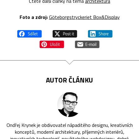
Čtěte další články na téma
architektura
Foto a zdroj:
Göteborgstryckeriet Box&Display
AUTOR ČLÁNKU
Ondřej Krynek je obdivovatel nápaditého designu, kreativních
konceptů, moderní architektury, příjemných interiérů,
inovativních technologií, použitelného webdesignu, dobré