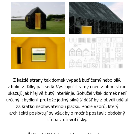
Z každé strany tak domek vypadá buď černý nebo bílý,
z boku z dálky pak šedý. Vystupující rámy oken z obou stran
ukazují, jak hřejivě žlutý interiér je. Bohužel však domek není
určený k bydlení, protože jediný silnější déšť by z obydlí udělal
za krátko neobyvatelnou placku. Podle vzorů, který
architekti poskytují by však bylo možné postavit obdobný
třeba z dřevotřísky.