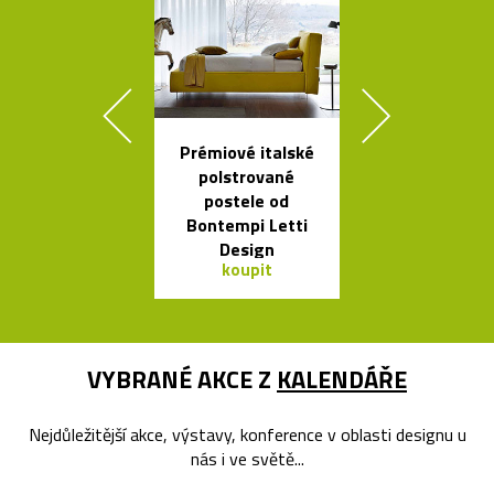
Prémiové italské
Kvalitní a l
polstrované
nastavitel
postele od
lampy Bur
Bontempi Letti
Design
koupit
koupit
VYBRANÉ AKCE Z
KALENDÁŘE
Nejdůležitější akce, výstavy, konference v oblasti designu u
nás i ve světě...