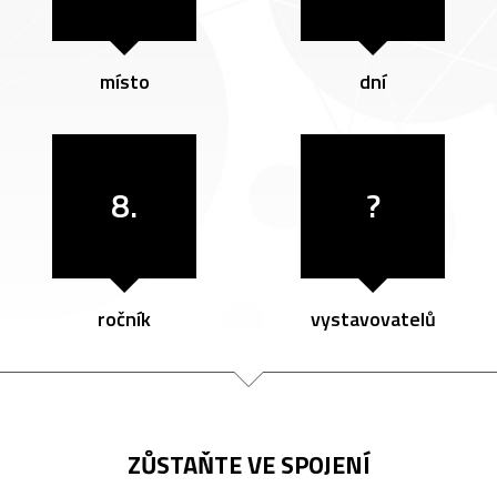
místo
dní
8.
?
ročník
vystavovatelů
ZŮSTAŇTE VE SPOJENÍ