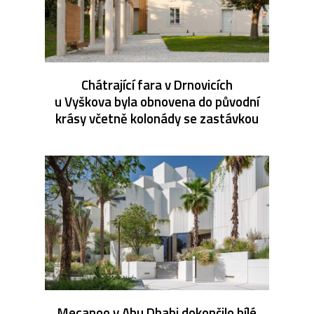
Chátrající fara v Drnovicích
u Vyškova byla obnovena do původní
krásy včetně kolonády se zastávkou
Mecanoo v Abu Dhabi dokončilo bílé