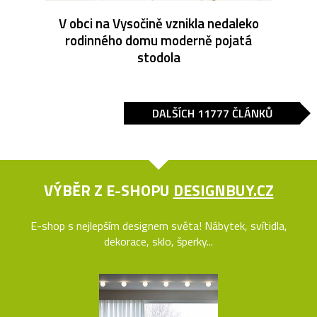
V obci na Vysočině vznikla nedaleko
rodinného domu moderně pojatá
stodola
DALŠÍCH 11777 ČLÁNKŮ
VÝBĚR Z E-SHOPU
DESIGNBUY.CZ
E-shop s nejlepším designem světa! Nábytek, svítidla,
dekorace, sklo, šperky...