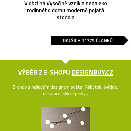
V obci na Vysočině vznikla nedaleko
rodinného domu moderně pojatá
stodola
DALŠÍCH 11775 ČLÁNKŮ
VÝBĚR Z E-SHOPU
DESIGNBUY.CZ
E-shop s nejlepším designem světa! Nábytek, svítidla,
dekorace, sklo, šperky...