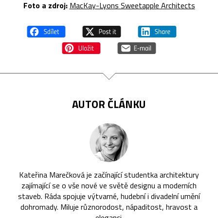
Foto a zdroj:
MacKay-Lyons Sweetapple Architects
AUTOR ČLÁNKU
Kateřina Marečková je začínající studentka architektury
zajímající se o vše nové ve světě designu a moderních
staveb. Ráda spojuje výtvarné, hudební i divadelní umění
dohromady. Miluje různorodost, nápaditost, hravost a
eleganci.