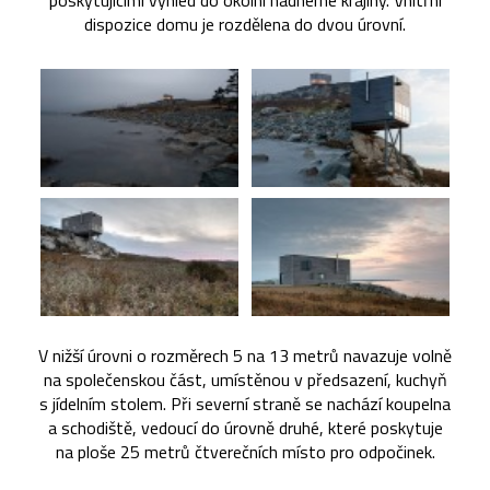
poskytujícími výhled do okolní nádherné krajiny. Vnitřní
dispozice domu je rozdělena do dvou úrovní.
V nižší úrovni o rozměrech 5 na 13 metrů navazuje volně
na společenskou část, umístěnou v předsazení, kuchyň
s jídelním stolem. Při severní straně se nachází koupelna
a schodiště, vedoucí do úrovně druhé, které poskytuje
na ploše 25 metrů čtverečních místo pro odpočinek.