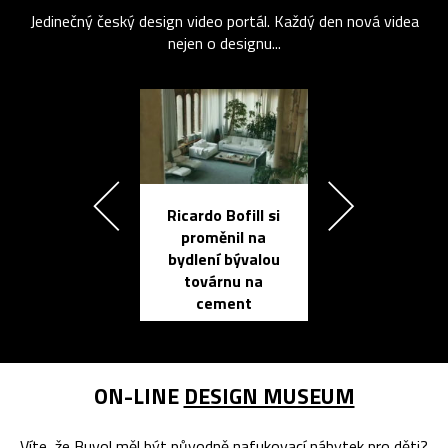
Jedinečný český design video portál. Každý den nová videa
nejen o designu...
Ricardo Bofill si
Přichází ten
proměnil na
propracovan
bydlení bývalou
elektronic
továrnu na
zápisník
cement
reMarkable
ON-LINE
DESIGN MUSEUM
Víte, že Buvol měl být původně nafukovací nábytek pro děti?