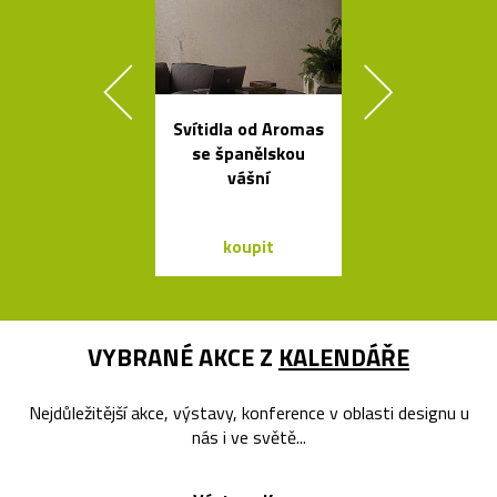
Svítidla od Aromas
České
se španělskou
minimalisti
vášní
skleněné vázy
koupit
koupit
VYBRANÉ AKCE Z
KALENDÁŘE
Nejdůležitější akce, výstavy, konference v oblasti designu u
nás i ve světě...