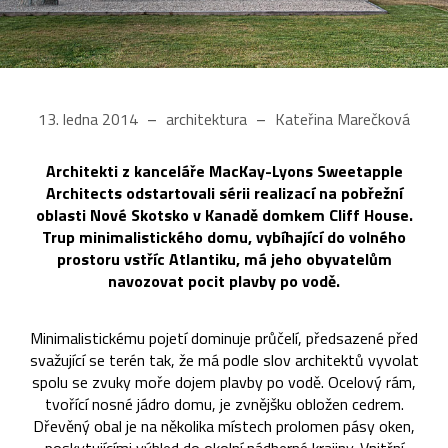
13. ledna 2014
architektura
Kateřina Marečková
Architekti z kanceláře MacKay-Lyons Sweetapple
Architects odstartovali sérii realizací na pobřežní
oblasti Nové Skotsko v Kanadě domkem Cliff House.
Trup minimalistického domu, vybíhající do volného
prostoru vstříc Atlantiku, má jeho obyvatelům
navozovat pocit plavby po vodě.
Minimalistickému pojetí dominuje průčelí, předsazené před
svažující se terén tak, že má podle slov architektů vyvolat
spolu se zvuky moře dojem plavby po vodě. Ocelový rám,
tvořící nosné jádro domu, je zvnějšku obložen cedrem.
Dřevěný obal je na několika místech prolomen pásy oken,