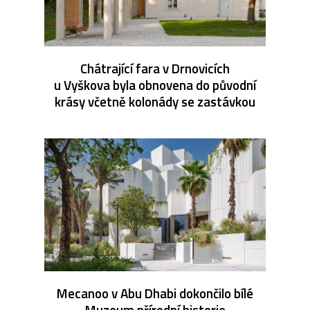
Chátrající fara v Drnovicích
u Vyškova byla obnovena do původní
krásy včetně kolonády se zastávkou
Mecanoo v Abu Dhabi dokončilo bílé
Muzeum přírodní historie