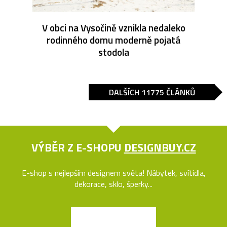
V obci na Vysočině vznikla nedaleko
rodinného domu moderně pojatá
stodola
DALŠÍCH 11775 ČLÁNKŮ
VÝBĚR Z E-SHOPU
DESIGNBUY.CZ
E-shop s nejlepším designem světa! Nábytek, svítidla,
dekorace, sklo, šperky...