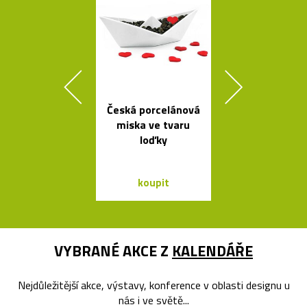
Česká porcelánová
Česká závě
miska ve tvaru
svítidla Sha
loďky
ze skla a dř
koupit
koupit
VYBRANÉ AKCE Z
KALENDÁŘE
Nejdůležitější akce, výstavy, konference v oblasti designu u
nás i ve světě...