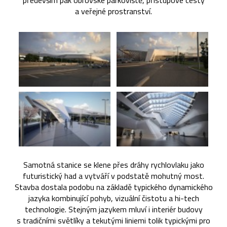
především pak obrovské parkoviště, přístupové cesty
a veřejné prostranství.
Samotná stanice se klene přes dráhy rychlovlaku jako
futuristický had a vytváří v podstatě mohutný most.
Stavba dostala podobu na základě typického dynamického
jazyka kombinující pohyb, vizuální čistotu a hi-tech
technologie. Stejným jazykem mluví i interiér budovy
s tradičními světlíky a tekutými liniemi tolik typickými pro