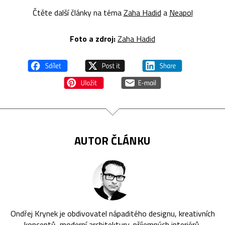
Čtěte další články na téma
Zaha Hadid
a
Neapol
Foto a zdroj:
Zaha Hadid
AUTOR ČLÁNKU
Ondřej Krynek je obdivovatel nápaditého designu, kreativních
konceptů, moderní architektury, příjemných interiérů,