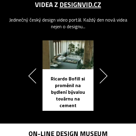
VIDEA Z
DESIGNVID.CZ
Jedinečný český design video portál. Každý den nová videa
nejen o designu...
Ricardo Bofill si
Přichází ten
proměnil na
propracovan
bydlení bývalou
elektronic
továrnu na
zápisník
cement
reMarkable
ON-LINE
DESIGN MUSEUM