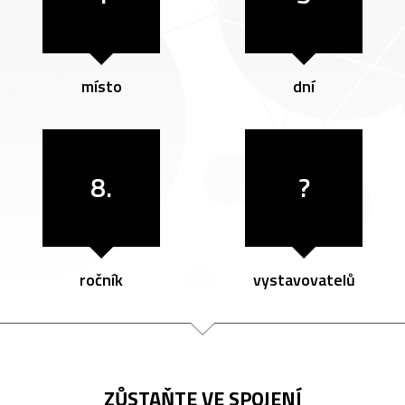
místo
dní
8.
?
ročník
vystavovatelů
ZŮSTAŇTE VE SPOJENÍ