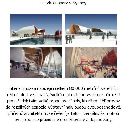
stavbou opery v Sydney.
Interiér muzea nabízející celkem 80 000 metrů čtverečních
užitné plochy se návštěvníkům otevře po vstupu z náměstí
prostřednictvím velké propojovací haly, která rozdělí provoz
do rozdílných expozic. Výstavní haly budou dvouposchoďové,
přičemž architektonické řešení je tak univerzální, že mohou
být expozice pravidelně obměňovány a doplňovány.