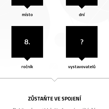
místo
dní
8.
?
ročník
vystavovatelů
ZŮSTAŇTE VE SPOJENÍ