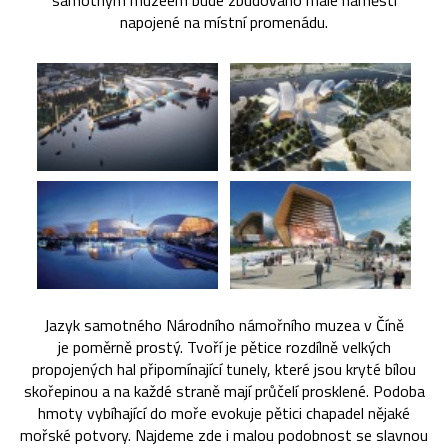
samotným muzeem bude zbudováno malé náměstí
napojené na místní promenádu.
Jazyk samotného Národního námořního muzea v Číně
je poměrně prostý. Tvoří je pětice rozdílně velkých
propojených hal připomínající tunely, které jsou kryté bílou
skořepinou a na každé straně mají průčelí prosklené. Podoba
hmoty vybíhající do moře evokuje pětici chapadel nějaké
mořské potvory. Najdeme zde i malou podobnost se slavnou