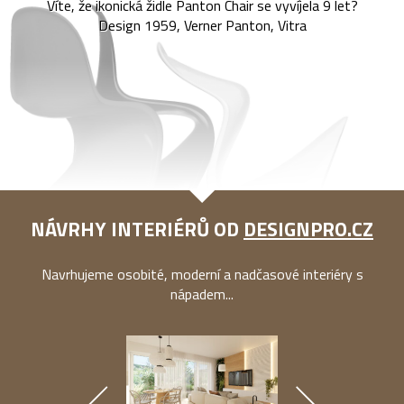
Víte, že ikonická židle Panton Chair se vyvíjela 9 let?
Design 1959, Verner Panton, Vitra
NÁVRHY INTERIÉRŮ OD
DESIGNPRO.CZ
Navrhujeme osobité, moderní a nadčasové interiéry s
nápadem...