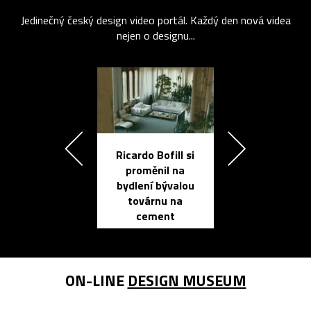
Jedinečný český design video portál. Každý den nová videa
nejen o designu...
Ricardo Bofill si
Přichází ten
proměnil na
propracovan
bydlení bývalou
elektronic
továrnu na
zápisník
cement
reMarkable
ON-LINE
DESIGN MUSEUM