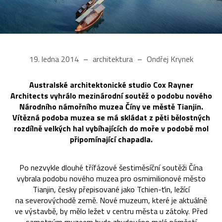
19. ledna 2014
architektura
Ondřej Krynek
Australské architektonické studio Cox Rayner
Architects vyhrálo mezinárodní soutěž o podobu nového
Národního námořního muzea Číny ve městě Tianjin.
Vítězná podoba muzea se má skládat z pěti bělostných
rozdílně velkých hal vybíhajících do moře v podobě mol
připomínající chapadla.
Po nezvykle dlouhé třífázové šestiměsíční soutěži Čína
vybrala podobu nového muzea pro osmimilionové město
Tianjin, česky přepisované jako Tchien-ťin, ležící
na severovýchodě země. Nové muzeum, které je aktuálně
ve výstavbě, by mělo ležet v centru města u zátoky. Před