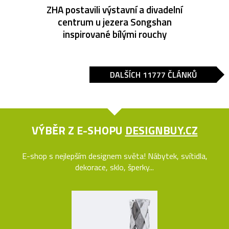
ZHA postavili výstavní a divadelní
centrum u jezera Songshan
inspirované bílými rouchy
DALŠÍCH 11777 ČLÁNKŮ
VÝBĚR Z E-SHOPU
DESIGNBUY.CZ
E-shop s nejlepším designem světa! Nábytek, svítidla,
dekorace, sklo, šperky...