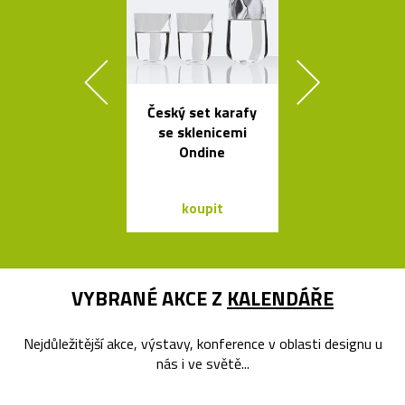
Český set karafy
České křišťá
se sklenicemi
sklenice 
Ondine
britskéh
designér
koupit
koupit
VYBRANÉ AKCE Z
KALENDÁŘE
Nejdůležitější akce, výstavy, konference v oblasti designu u
nás i ve světě...