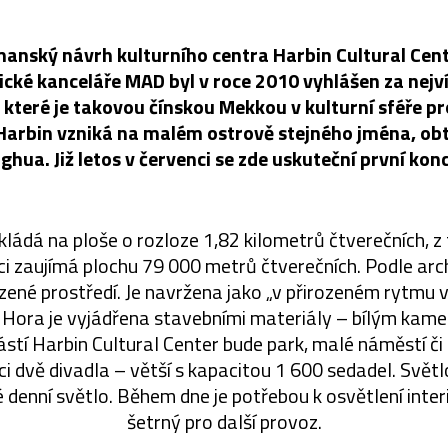
nský návrh kulturního centra Harbin Cultural Cent
ické kanceláře MAD byl v roce 2010 vyhlášen za nejví
 které je takovou čínskou Mekkou v kulturní sféře pr
. Harbin vzniká na malém ostrově stejného jména, ob
ghua. Již letos v červenci se zde uskuteční první konc
kládá na ploše o rozloze 1,82 kilometrů čtverečních, z
ci zaujímá plochu 79 000 metrů čtverečních. Podle ar
zené prostředí. Je navržena jako „v přirozeném rytmu 
. Hora je vyjádřena stavebními materiály – bílým ka
ástí Harbin Cultural Center bude park, malé náměstí či
ci dvě divadla – větší s kapacitou 1 600 sedadel. Svět
 denní světlo. Během dne je potřebou k osvětlení interi
šetrný pro další provoz.