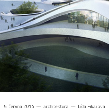
5. června 2014
––
architektura
––
Lída Fikarova