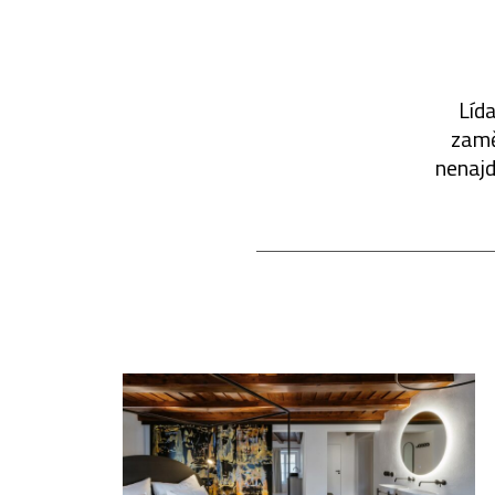
Líd
zamě
nenajd