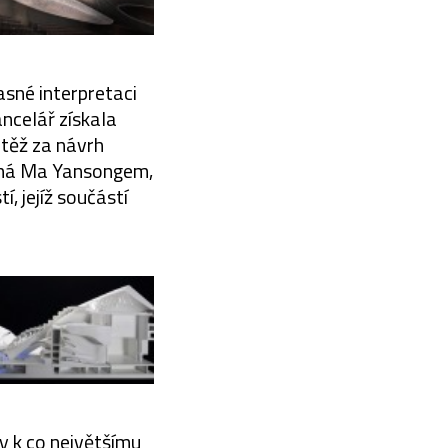
sné interpretaci
ncelář získala
těž za návrh
ená Ma Yansongem,
 jejíž součástí
y k co největšímu