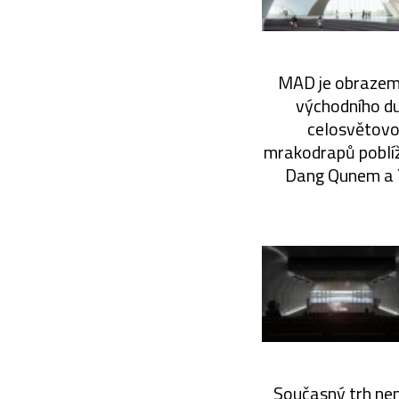
MAD je obrazem 
východního du
celosvětovo
mrakodrapů poblí
Dang Qunem a Y
Současný trh nen