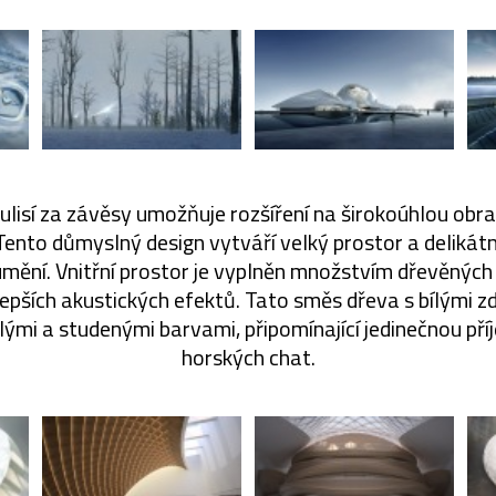
lisí za závěsy umožňuje rozšíření na širokoúhlou obra
 Tento důmyslný design vytváří velký prostor a delikát
umění. Vnitřní prostor je vyplněn množstvím dřevěných
lepších akustických efektů. Tato směs dřeva s bílými z
lými a studenými barvami, připomínající jedinečnou p
horských chat.