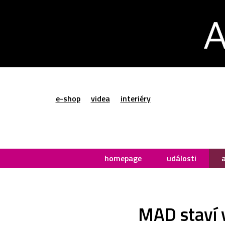
e-shop
videa
interiéry
homepage
události
MAD staví v