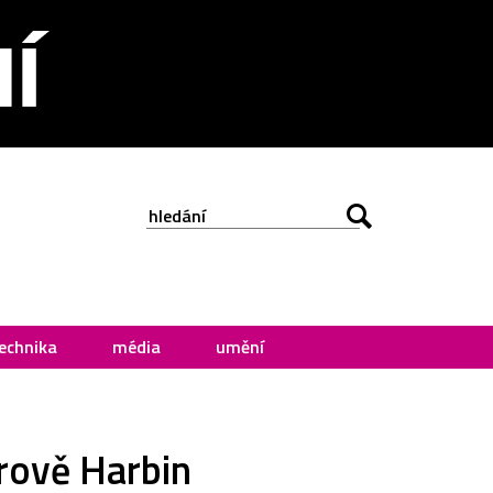
echnika
média
umění
trově Harbin