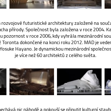
rozvojové futuristické architektury založené na souča
cha přírody. Společnost byla založena v roce 2004. Ka
u pozornost v roce 2006, kdy vyhrála mezinárodní sou
ž Toronta dokončené na konci roku 2012. MAD je ved
osuke Hayano. Je dynamickou mezinárodní společností,
je více než 60 architektů z celého světa.
echává nic náhodě a pokouší se přinutit kulturní stavb