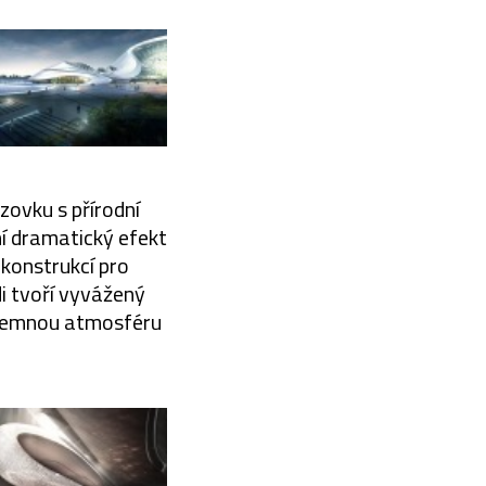
zovku s přírodní
ní dramatický efekt
 konstrukcí pro
di tvoří vyvážený
říjemnou atmosféru