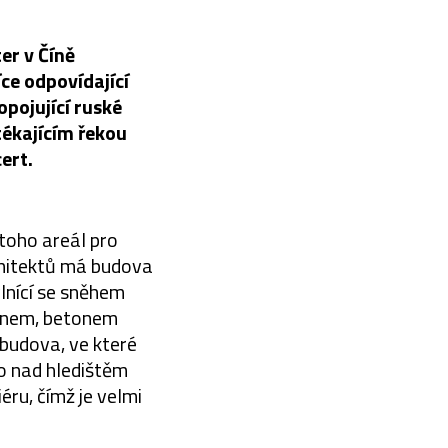
er v Číně
ce odpovídající
opojující ruské
tékajícím řekou
ert.
 toho areál pro
chitektů má budova
vlnící se sněhem
menem, betonem
 budova, ve které
lo nad hledištěm
éru, čímž je velmi