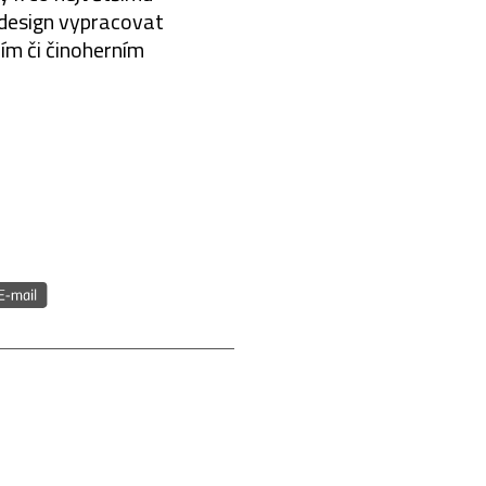
e design vypracovat
ím či činoherním