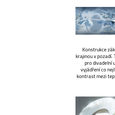
Konstrukce záku
krajinou v pozadí.
pro divadelní 
vyjádření co nej
kontrast mezi tep