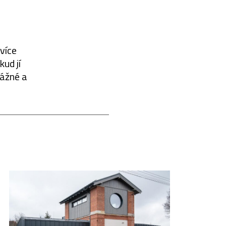
více
ud jí
vážné a