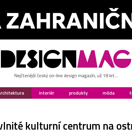
Nejčtenější český on-line design magazín, už 18 let…
architektura
interiér
produkty
móda
t
lnité kulturní centrum na os