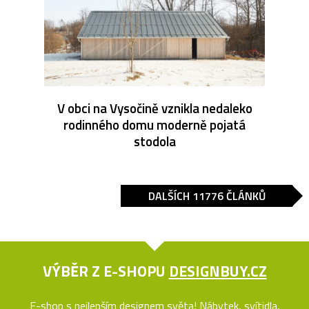
V obci na Vysočině vznikla nedaleko
rodinného domu moderně pojatá
stodola
DALŠÍCH 11776 ČLÁNKŮ
VÝBĚR Z E-SHOPU
DESIGNBUY.CZ
E-shop s nejlepším designem světa! Nábytek, svítidla,