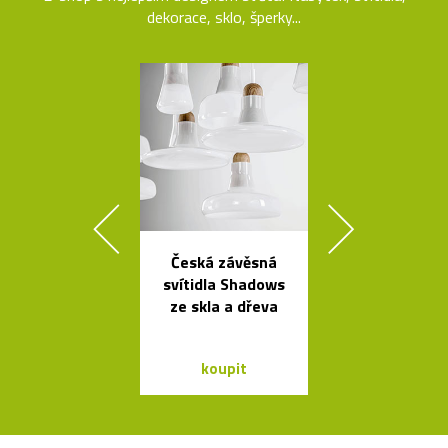
dekorace, sklo, šperky...
Česká závěsná
Svítící mrak 
svítidla Shadows
XL od Fran
ze skla a dřeva
Gehryho
koupit
koupit