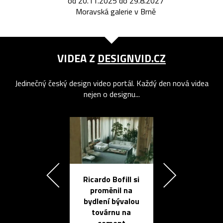
od 20.11.2025 do 29.8.2027
Moravská galerie v Brně
VIDEA Z
DESIGNVID.CZ
Jedinečný český design video portál. Každý den nová videa
nejen o designu...
Ricardo Bofill si
Přichází ten
proměnil na
propracovan
bydlení bývalou
elektronic
továrnu na
zápisník