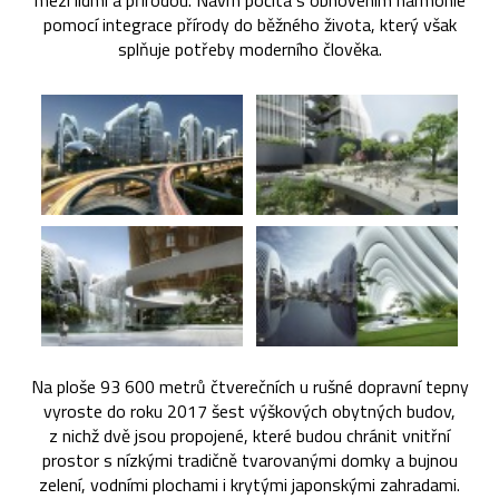
mezi lidmi a přírodou. Návrh počítá s obnovením harmonie
pomocí integrace přírody do běžného života, který však
splňuje potřeby moderního člověka.
Na ploše 93 600 metrů čtverečních u rušné dopravní tepny
vyroste do roku 2017 šest výškových obytných budov,
z nichž dvě jsou propojené, které budou chránit vnitřní
prostor s nízkými tradičně tvarovanými domky a bujnou
zelení, vodními plochami i krytými japonskými zahradami.