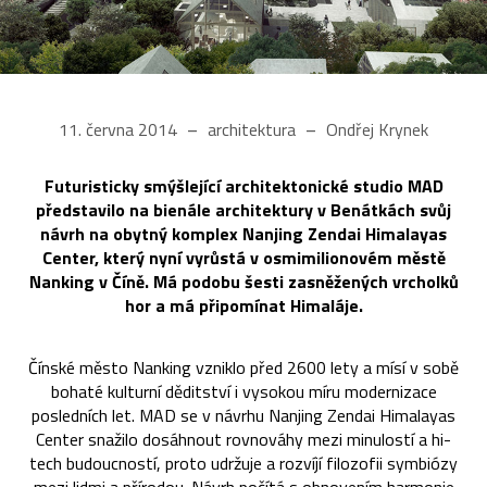
11. června 2014
architektura
Ondřej Krynek
Futuristicky smýšlející architektonické studio MAD
představilo na bienále architektury v Benátkách svůj
návrh na obytný komplex Nanjing Zendai Himalayas
Center, který nyní vyrůstá v osmimilionovém městě
Nanking v Číně. Má podobu šesti zasněžených vrcholků
hor a má připomínat Himaláje.
Čínské město Nanking vzniklo před 2600 lety a mísí v sobě
bohaté kulturní děditství i vysokou míru modernizace
posledních let. MAD se v návrhu Nanjing Zendai Himalayas
Center snažilo dosáhnout rovnováhy mezi minulostí a hi-
tech budoucností, proto udržuje a rozvíjí filozofii symbiózy