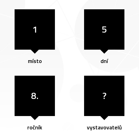
1
5
místo
dní
8.
?
ročník
vystavovatelů