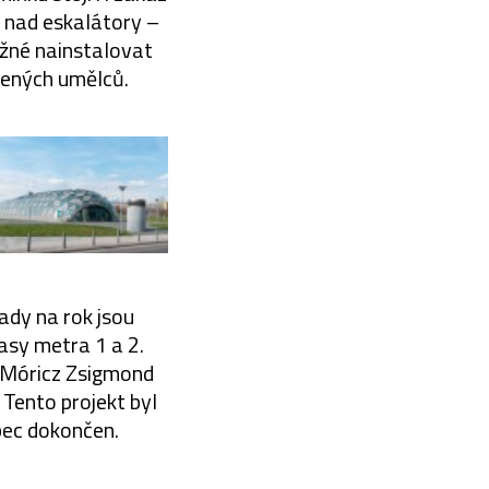
 nad eskalátory –
možné nainstalovat
vených umělců.
lady na rok jsou
asy metra 1 a 2.
. Móricz Zsigmond
Tento projekt byl
ůbec dokončen.