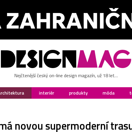
Nejčtenější český on-line design magazín, už 18 let…
architektura
interiér
produkty
móda
t
má novou supermoderní tras