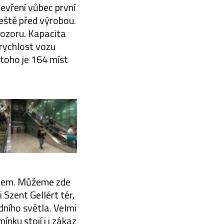
evření vůbec první
ještě před výrobou.
dozoru. Kapacita
 rychlost vozu
toho je 164 míst
ignem. Můžeme zde
Szent Gellért tér,
dního světla. Velmi
ínku stojí i i zákaz