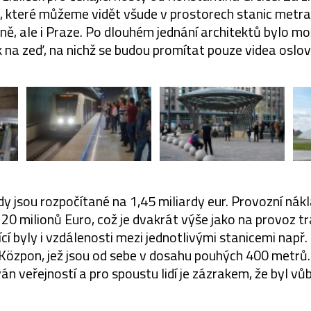
, které můžeme vidět všude v prostorech stanic metra
ýně, ale i Praze. Po dlouhém jednání architektů bylo 
 na zeď, na nichž se budou promítat pouze videa oslo
dy jsou rozpočítané na 1,45 miliardy eur. Provozní nák
0 milionů Euro, což je dvakrát výše jako na provoz tr
ící byly i vzdálenosti mezi jednotlivými stanicemi např
Közpon, jež jsou od sebe v dosahu pouhých 400 metrů. 
ván veřejností a pro spoustu lidí je zázrakem, že byl v