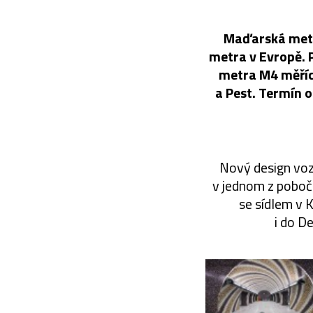
Maďarská metr
metra v Evropě. P
metra M4 měřící
a Pest. Termín 
Nový design voz
v jednom z poboč
se sídlem v 
i do D