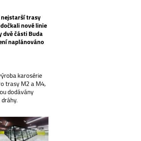
ejstarší trasy
dočkali nové linie
y dvě části Buda
ření naplánováno
výroba karosérie
ro trasy M2 a M4,
jsou dodávány
 dráhy.