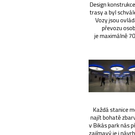
Design konstrukce
trasy a byl schvál
Vozy jsou ovlád
převozu osob 
je maximálně 70
Každá stanice me
najít bohatě zbar
v Bikás park nás p
zajímavý je i návrh