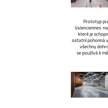
Prototyp pro
Valenciennes na 
které je schop
ostatní pohonná vo
všechny dohro
se používá k mě