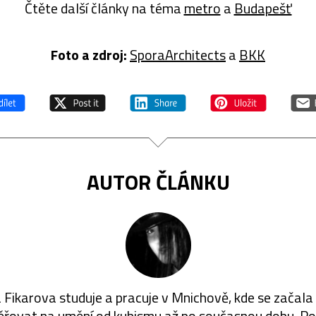
Čtěte další články na téma
metro
a
Budapešť
Foto a zdroj:
SporaArchitects
a
BKK
AUTOR ČLÁNKU
a Fikarova studuje a pracuje v Mnichově, kde se začala 
řovat na umění od kubismu až po současnou dobu. Pok