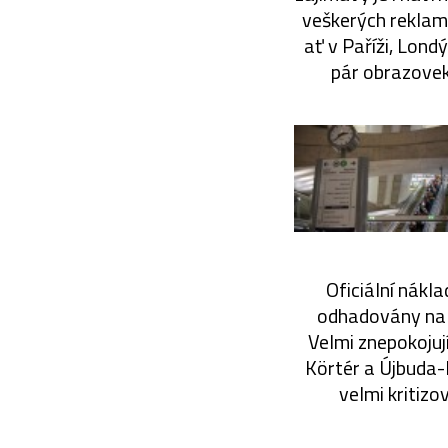
veškerých reklam
ať v Paříži, Lond
pár obrazovek
Oficiální nákla
odhadovány na 2
Velmi znepokojuj
Körtér a Újbuda-
velmi kritizo