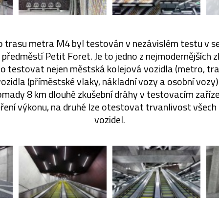
 trasu metra M4 byl testován v nezávislém testu v se
předměstí Petit Foret. Je to jedno z nejmodernějších z
no testovat nejen městská kolejová vozidla (metro, tra
zidla (příměstské vlaky, nákladní vozy a osobní vozy). 
mady 8 km dlouhé zkušební dráhy v testovacím zařízení
ření výkonu, na druhé lze otestovat trvanlivost všech
vozidel.