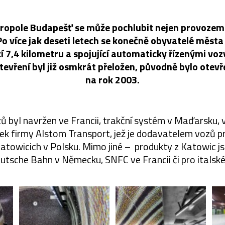
opole Budapešť se může pochlubit nejen provozem n
o více jak deseti letech se konečně obyvatelé města 
 7,4 kilometru a spojující automaticky řízenými voz
otevření byl již osmkrát přeložen, původně bylo otev
na rok 2003.
ů byl navržen ve Francii, trakční systém v Maďarsku, 
ek firmy Alstom Transport, jež je dodavatelem vozů p
Katowicich v Polsku. Mimo jiné – produkty z Katowic 
eutsche Bahn v Německu, SNFC ve Francii či pro italské