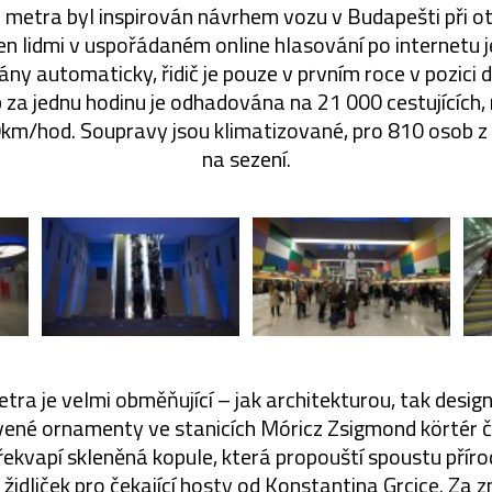
 metra byl inspirován návrhem vozu v Budapešti při ot
en lidmi v uspořádaném online hlasování po internetu 
ány automaticky, řidič je pouze v prvním roce v pozici 
za jednu hodinu je odhadována na 21 000 cestujících,
km/hod. Soupravy jsou klimatizované, pro 810 osob z 
na sezení.
tra je velmi obměňující – jak architekturou, tak des
vené ornamenty ve stanicích Móricz Zsigmond körtér či 
řekvapí skleněná kopule, která propouští spoustu příro
 židliček pro čekající hosty od Konstantina Grcice. Za zm