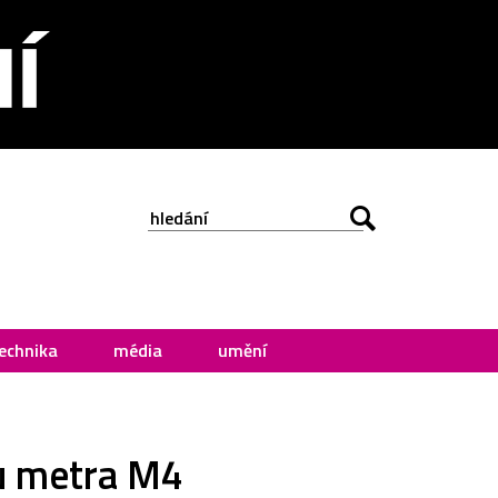
echnika
média
umění
u metra M4