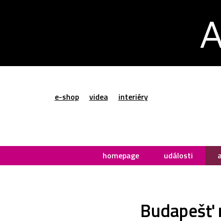
e-shop
videa
interiéry
homepage
události
Budapešť 