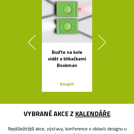
Buďte na kole
Luxusní kulat
vidět s blikačkami
oválný stůl B
Bookman
od Bontempi
koupit
koupit
VYBRANÉ AKCE Z
KALENDÁŘE
Nejdůležitější akce, výstavy, konference v oblasti designu u