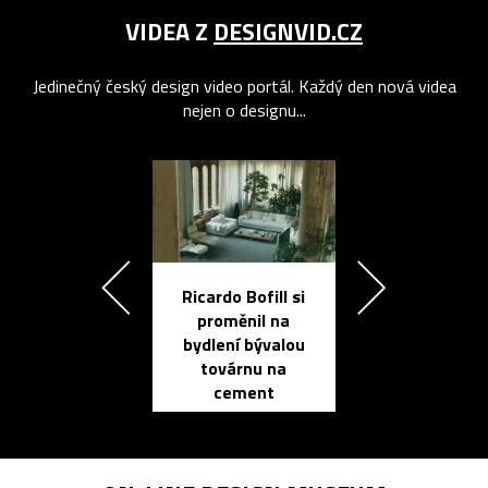
VIDEA Z
DESIGNVID.CZ
Jedinečný český design video portál. Každý den nová videa
nejen o designu...
Ricardo Bofill si
Přichází ten
proměnil na
propracovan
bydlení bývalou
elektronic
továrnu na
zápisník
cement
reMarkable