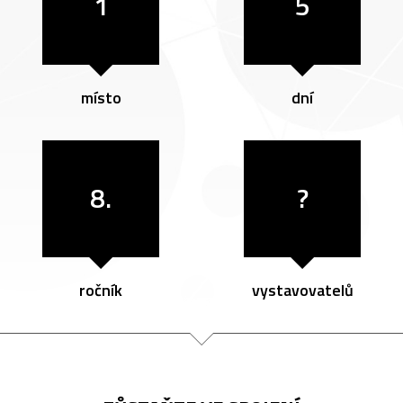
1
5
místo
dní
8.
?
ročník
vystavovatelů