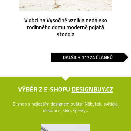
V obci na Vysočině vznikla nedaleko
rodinného domu moderně pojatá
stodola
DALŠÍCH 11774 ČLÁNKŮ
VÝBĚR Z E-SHOPU
DESIGNBUY.CZ
E-shop s nejlepším designem světa! Nábytek, svítidla,
dekorace, sklo, šperky...