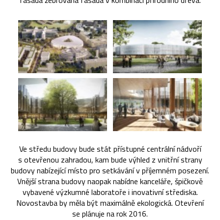
fasáda žebrovaná fasáda v kombinaci přírodního dřeva.
Ve středu budovy bude stát přístupné centrální nádvoří
s otevřenou zahradou, kam bude výhled z vnitřní strany
budovy nabízející místo pro setkávání v příjemném posezení.
Vnější strana budovy naopak nabídne kanceláře, špičkově
vybavené výzkumné laboratoře i inovativní střediska.
Novostavba by měla být maximálně ekologická. Otevření
se plánuje na rok 2016.