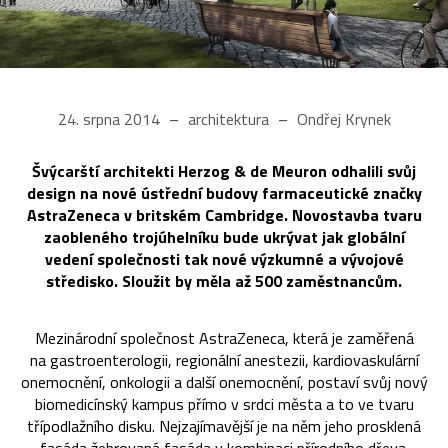
24. srpna 2014
architektura
Ondřej Krynek
Švýcarští architekti Herzog & de Meuron odhalili svůj
design na nové ústřední budovy farmaceutické značky
AstraZeneca v britském Cambridge. Novostavba tvaru
zaobleného trojúhelníku bude ukrývat jak globální
vedení společnosti tak nové výzkumné a vývojové
středisko. Sloužit by měla až 500 zaměstnancům.
Mezinárodní společnost AstraZeneca, která je zaměřená
na gastroenterologii, regionální anestezii, kardiovaskulární
onemocnění, onkologii a další onemocnění, postaví svůj nový
biomedicínský kampus přímo v srdci města a to ve tvaru
třípodlažního disku. Nejzajímavější je na něm jeho prosklená