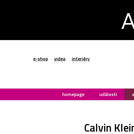
e-shop
videa
interiéry
homepage
události
Calvin Kle