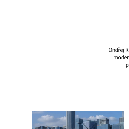
Ondřej K
modern
p