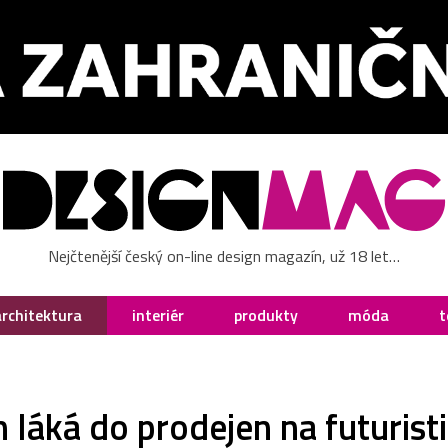
Nejčtenější český on-line design magazín, už 18 let…
architektura
interiér
produkty
móda
t
in láká do prodejen na futuris