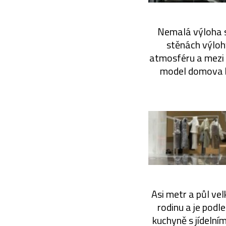
Nemalá výloha se
stěnách výloh
atmosféru a mezi 
model domova b
Asi metr a půl ve
rodinu a je podl
kuchyně s jídelní