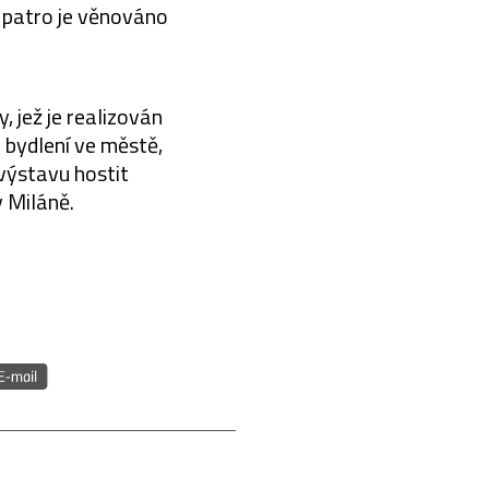
í patro je věnováno
, jež je realizován
 bydlení ve městě,
výstavu hostit
v Miláně.