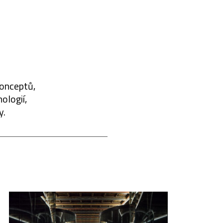
konceptů,
ologií,
y.