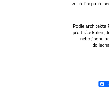
ve třetím patře ne
Podle architekta P
pro tisíce kolemj
neboť populac
do ledna