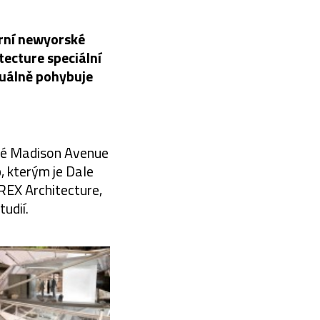
ární newyorské
tecture speciální
zuálně pohybuje
ské Madison Avenue
b, kterým je Dale
REX Architecture,
udií.