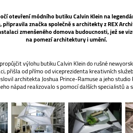
očí otevření módního butiku Calvin Klein na legend
připravila značka společně s architekty z REX Archi
instalaci zmenšeného domova budoucnosti, jež se vi
na pomezí architektury i umění.
propůjčit výlohu butiku Calvin Klein do rušné newyor
ci, přišla od přímo od viceprezidenta kreativních služe
slovil architekta Joshua Prince-Ramuse a jeho studio 
jeho nápad realizovalo s pomocí dalších specialistů a st