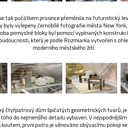
 tak počátkem prosince přeměnila na futuristický lev
y byly vylepeny černobílé fotografie města New York, 
oba pomyslné bloky byl pomocí vypínaných konstrukc
udoucnosti, který je podle Rozmiarka vytvořen s ohl
moderního městského žití.
lký čtyřpatrový dům špičatých geometrických tvarů, je
e toho do nejmenšího detailu vybaven. V nejspodnějším
m koutem, první patro je věnováno obývacímu pokoji se 