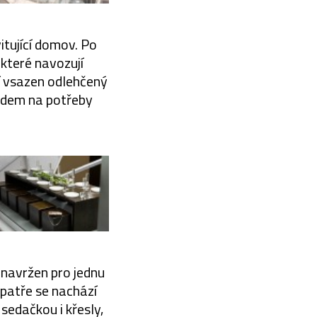
itující domov. Po
které navozují
í vsazen odlehčený
edem na potřeby
 navržen pro jednu
 patře se nachází
sedačkou i křesly,