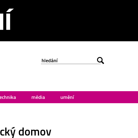
echnika
média
umění
tický domov