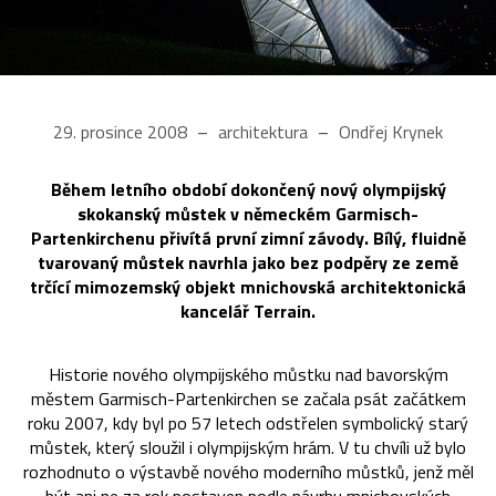
29. prosince 2008
architektura
Ondřej Krynek
Během letního období dokončený nový olympijský
skokanský můstek v německém Garmisch-
Partenkirchenu přivítá první zimní závody. Bílý, fluidně
tvarovaný můstek navrhla jako bez podpěry ze země
trčící mimozemský objekt mnichovská architektonická
kancelář Terrain.
Historie nového olympijského můstku nad bavorským
městem Garmisch-Partenkirchen se začala psát začátkem
roku 2007, kdy byl po 57 letech odstřelen symbolický starý
můstek, který sloužil i olympijským hrám. V tu chvíli už bylo
rozhodnuto o výstavbě nového moderního můstků, jenž měl