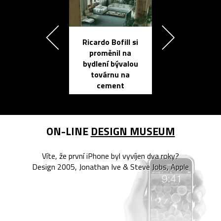
Ricardo Bofill si
Přichází ten
proměnil na
propracovan
bydlení bývalou
elektronic
továrnu na
zápisník
cement
reMarkable
ON-LINE
DESIGN MUSEUM
Víte, že první iPhone byl vyvíjen dva roky?
Design 2005, Jonathan Ive & Steve Jobs, Apple