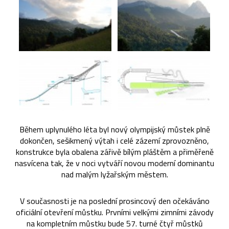
Během uplynulého léta byl nový olympijský můstek plně
dokončen, sešikmený výtah i celé zázemí zprovozněno,
konstrukce byla obalena zářivě bílým pláštěm a přiměřeně
nasvícena tak, že v noci vytváří novou moderní dominantu
nad malým lyžařským městem.
V současnosti je na poslední prosincový den očekáváno
oficiální otevření můstku. Prvními velkými zimními závody
na kompletním můstku bude 57. turné čtyř můstků