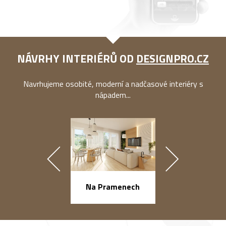
NÁVRHY INTERIÉRŮ OD
DESIGNPRO.CZ
Navrhujeme osobité, moderní a nadčasové interiéry s
nápadem...
náměstí Na Ba
Na Pramenech