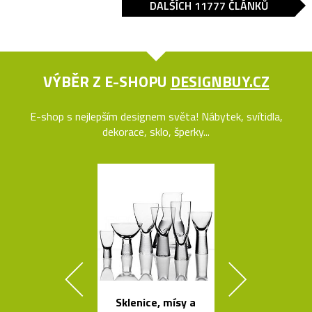
DALŠÍCH 11777 ČLÁNKŮ
VÝBĚR Z E-SHOPU
DESIGNBUY.CZ
E-shop s nejlepším designem světa! Nábytek, svítidla,
dekorace, sklo, šperky...
Sklenice, mísy a
Geometric