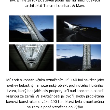
být ani ne za rok postaven podle návrhu mnichovských
architektů Terrain: Loenhart & Mayr.
Můstek s konstrukčním označením HS 140 byl navržen jako
svítivý bělostný mimozemský objekt prohnutého fluidního
tvaru, který bez jakékoliv podpory trčí nad kopcem a okolní
krajinou ze země. Ve skutečnosti jej tvoří jakoby proplétaná
kovová konstrukce o váze 490 tun, která byla smontována
na zemi a poté vztyčena do výšky.