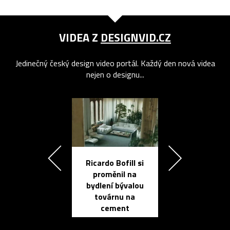
VIDEA Z
DESIGNVID.CZ
Jedinečný český design video portál. Každý den nová videa
nejen o designu...
Ricardo Bofill si
Přichází ten
proměnil na
propracovan
bydlení bývalou
elektronic
továrnu na
zápisník
cement
reMarkable