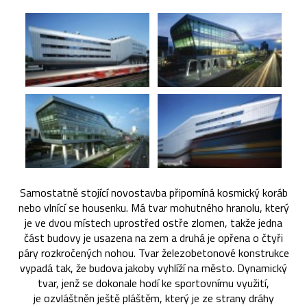
Samostatně stojící novostavba připomíná kosmický koráb
nebo vlnící se housenku. Má tvar mohutného hranolu, který
je ve dvou místech uprostřed ostře zlomen, takže jedna
část budovy je usazena na zem a druhá je opřena o čtyři
páry rozkročených nohou. Tvar železobetonové konstrukce
vypadá tak, že budova jakoby vyhlíží na město. Dynamický
tvar, jenž se dokonale hodí ke sportovnímu využití,
je ozvláštněn ještě pláštěm, který je ze strany dráhy