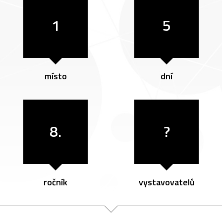
1
5
místo
dní
8.
?
ročník
vystavovatelů