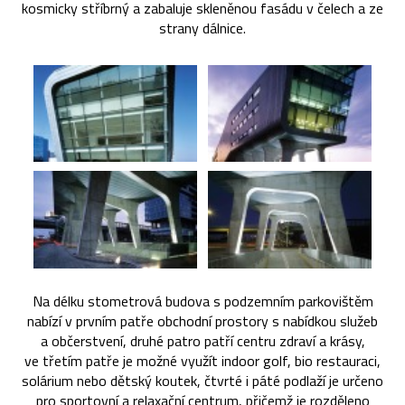
kosmicky stříbrný a zabaluje skleněnou fasádu v čelech a ze
strany dálnice.
Na délku stometrová budova s podzemním parkovištěm
nabízí v prvním patře obchodní prostory s nabídkou služeb
a občerstvení, druhé patro patří centru zdraví a krásy,
ve třetím patře je možné využít indoor golf, bio restauraci,
solárium nebo dětský koutek, čtvrté i páté podlaží je určeno
pro sportovní a relaxační centrum, přičemž je rozděleno