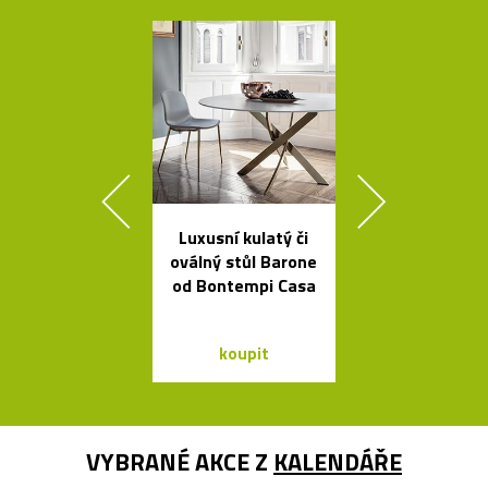
Luxusní kulatý či
Poctivé hlin
oválný stůl Barone
věšáky Arro
od Bontempi Casa
černé a bí
koupit
koupit
VYBRANÉ AKCE Z
KALENDÁŘE