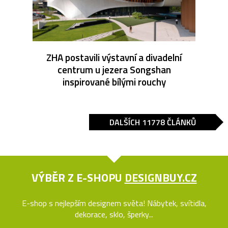
ZHA postavili výstavní a divadelní
centrum u jezera Songshan
inspirované bílými rouchy
DALŠÍCH 11778 ČLÁNKŮ
VÝBĚR Z E-SHOPU
DESIGNBUY.CZ
E-shop s nejlepším designem světa! Nábytek, svítidla,
dekorace, sklo, šperky...