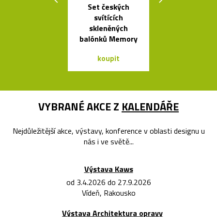
Set českých
Geometric
svítících
tvarovaná sví
skleněných
Form
balónků Memory
koupit
koupit
VYBRANÉ AKCE Z
KALENDÁŘE
Nejdůležitější akce, výstavy, konference v oblasti designu u
nás i ve světě...
Výstava Kaws
od 3.4.2026 do 27.9.2026
Vídeň, Rakousko
Výstava Architektura opravy