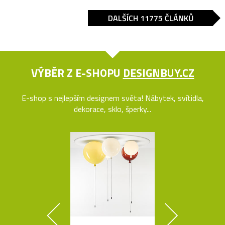
DALŠÍCH 11775 ČLÁNKŮ
VÝBĚR Z E-SHOPU
DESIGNBUY.CZ
E-shop s nejlepším designem světa! Nábytek, svítidla,
dekorace, sklo, šperky...