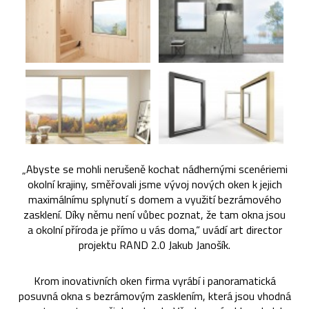
„Abyste se mohli nerušeně kochat nádhernými scenériemi
okolní krajiny, směřovali jsme vývoj nových oken k jejich
maximálnímu splynutí s domem a využití bezrámového
zasklení. Díky němu není vůbec poznat, že tam okna jsou
a okolní příroda je přímo u vás doma,“ uvádí art director
projektu RAND 2.0 Jakub Janošík.
Krom inovativních oken firma vyrábí i panoramatická
posuvná okna s bezrámovým zasklením, která jsou vhodná