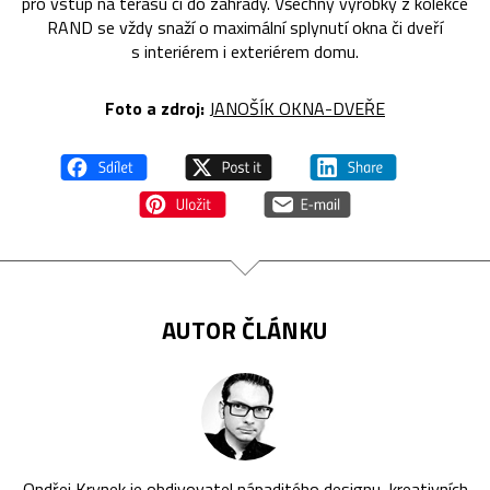
pro vstup na terasu či do zahrady. Všechny výrobky z kolekce
RAND se vždy snaží o maximální splynutí okna či dveří
s interiérem i exteriérem domu.
Foto a zdroj:
JANOŠÍK OKNA-DVEŘE
AUTOR ČLÁNKU
Ondřej Krynek je obdivovatel nápaditého designu, kreativních