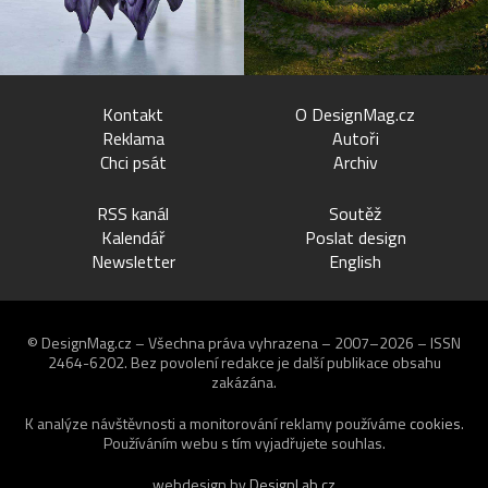
Kontakt
O DesignMag.cz
Reklama
Autoři
Chci psát
Archiv
RSS kanál
Soutěž
Kalendář
Poslat design
Newsletter
English
© DesignMag.cz – Všechna práva vyhrazena – 2007–2026 – ISSN
2464-6202.
Bez povolení redakce je další publikace obsahu
zakázána.
K analýze návštěvnosti a monitorování reklamy používáme
cookies
.
Používáním webu s tím vyjadřujete souhlas.
webdesign by
DesignLab.cz