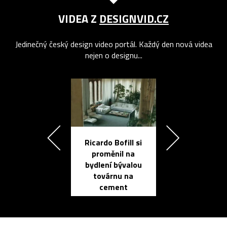
VIDEA Z
DESIGNVID.CZ
Jedinečný český design video portál. Každý den nová videa
nejen o designu...
Ricardo Bofill si
Přichází ten
proměnil na
propracovan
bydlení bývalou
elektronic
továrnu na
zápisník
cement
reMarkable