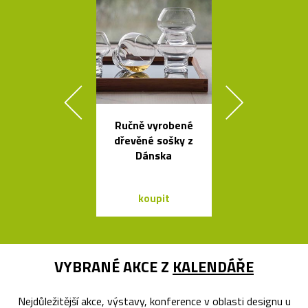
Ručně vyrobené
České ruč
dřevěné sošky z
foukané skle
Dánska
Bubble od 
koupit
koupit
VYBRANÉ AKCE Z
KALENDÁŘE
Nejdůležitější akce, výstavy, konference v oblasti designu u