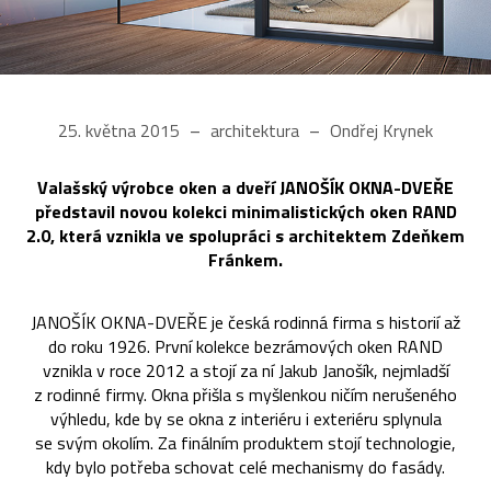
25. května 2015
architektura
Ondřej Krynek
Valašský výrobce oken a dveří JANOŠÍK OKNA-DVEŘE
představil novou kolekci minimalistických oken RAND
2.0, která vznikla ve spolupráci s architektem Zdeňkem
Fránkem.
JANOŠÍK OKNA-DVEŘE je česká rodinná firma s historií až
do roku 1926. První kolekce bezrámových oken RAND
vznikla v roce 2012 a stojí za ní Jakub Janošík, nejmladší
z rodinné firmy. Okna přišla s myšlenkou ničím nerušeného
výhledu, kde by se okna z interiéru i exteriéru splynula
se svým okolím. Za finálním produktem stojí technologie,
kdy bylo potřeba schovat celé mechanismy do fasády.