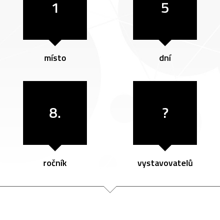
1
5
místo
dní
8.
?
ročník
vystavovatelů