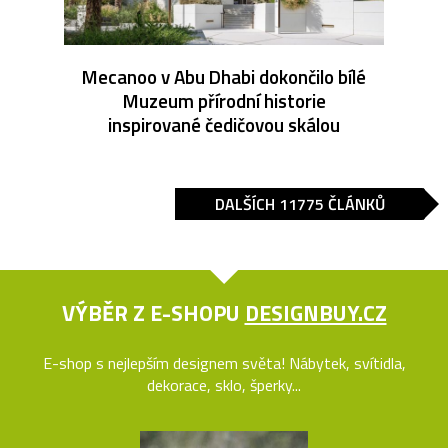
Mecanoo v Abu Dhabi dokončilo bílé
Muzeum přírodní historie
inspirované čedičovou skálou
DALŠÍCH 11775 ČLÁNKŮ
VÝBĚR Z E-SHOPU
DESIGNBUY.CZ
E-shop s nejlepším designem světa! Nábytek, svítidla,
dekorace, sklo, šperky...