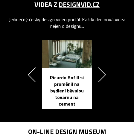
VIDEA Z
DESIGNVID.CZ
Jedinečný český design video portál. Každý den nová videa
nejen o designu...
Ricardo Bofill si
Přichází ten
proměnil na
propracovan
bydlení bývalou
elektronic
továrnu na
zápisník
cement
reMarkable
ON-LINE
DESIGN MUSEUM