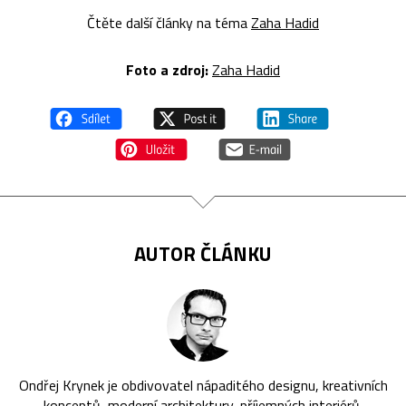
Čtěte další články na téma
Zaha Hadid
Foto a zdroj:
Zaha Hadid
AUTOR ČLÁNKU
Ondřej Krynek je obdivovatel nápaditého designu, kreativních
konceptů, moderní architektury, příjemných interiérů,