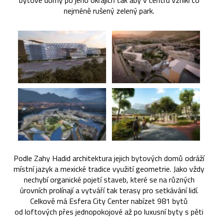
bytové domy po jeho okrajích tak aby v centru vznikl co
nejméně rušený zelený park.
Podle Zahy Hadid architektura jejich bytových domů odráží
místní jazyk a mexické tradice využití geometrie. Jako vždy
nechybí organické pojetí staveb, které se na různých
úrovních prolínají a vytváří tak terasy pro setkávání lidí.
Celkově má Esfera City Center nabízet 981 bytů
od loftových přes jednopokojové až po luxusní byty s pěti