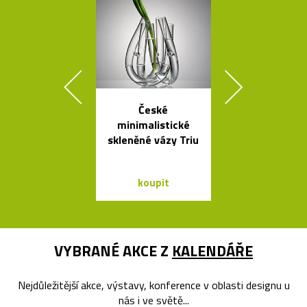
České
Židle a stol
minimalistické
kolekce I
skleněné vázy Triu
Between 
&Traditio
koupit
koupit
VYBRANÉ AKCE Z
KALENDÁŘE
Nejdůležitější akce, výstavy, konference v oblasti designu u
nás i ve světě...