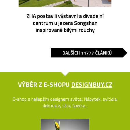
ZHA postavili výstavní a divadelní
centrum u jezera Songshan
inspirované bílými rouchy
DALŠÍCH 11777 ČLÁNKŮ
VÝBĚR Z E-SHOPU
DESIGNBUY.CZ
E-shop s nejlepším designem světa! Nábytek, svítidla,
dekorace, sklo, šperky...