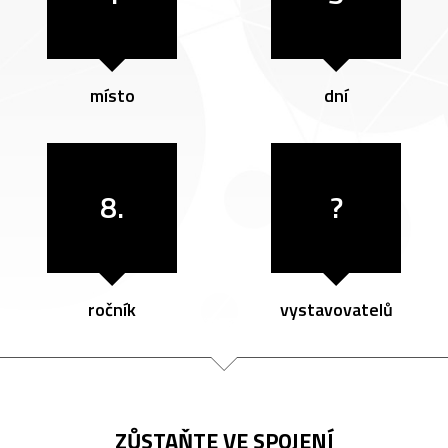
místo
dní
8.
?
ročník
vystavovatelů
ZŮSTAŇTE VE SPOJENÍ