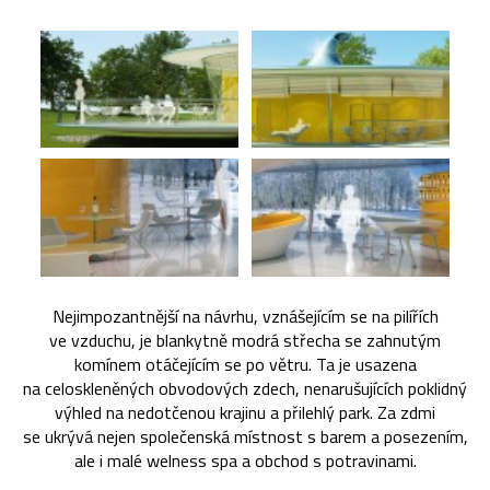
Nejimpozantnější na návrhu, vznášejícím se na pilířích
ve vzduchu, je blankytně modrá střecha se zahnutým
komínem otáčejícím se po větru. Ta je usazena
na celoskleněných obvodových zdech, nenarušujících poklidný
výhled na nedotčenou krajinu a přilehlý park. Za zdmi
se ukrývá nejen společenská místnost s barem a posezením,
ale i malé welness spa a obchod s potravinami.