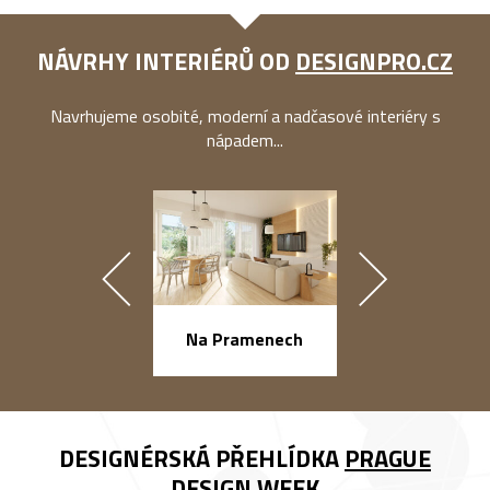
NÁVRHY INTERIÉRŮ OD
DESIGNPRO.CZ
Navrhujeme osobité, moderní a nadčasové interiéry s
nápadem...
náměstí Na Ba
Na Pramenech
DESIGNÉRSKÁ PŘEHLÍDKA
PRAGUE
DESIGN WEEK