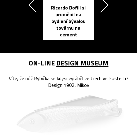
Ricardo Bofill si
Přichází ten
proměnil na
propracovan
bydlení bývalou
elektronic
továrnu na
zápisník
cement
reMarkable
ON-LINE
DESIGN MUSEUM
Víte, že nůž Rybička se kdysi vyráběl ve třech velikostech?
Design 1902, Mikov