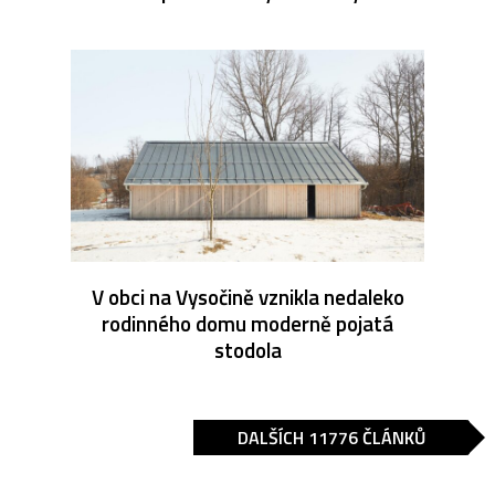
V obci na Vysočině vznikla nedaleko
rodinného domu moderně pojatá
stodola
DALŠÍCH 11776 ČLÁNKŮ