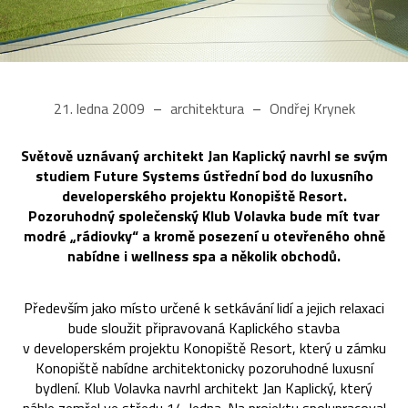
21. ledna 2009
architektura
Ondřej Krynek
Světově uznávaný architekt Jan Kaplický navrhl se svým
studiem Future Systems ústřední bod do luxusního
developerského projektu Konopiště Resort.
Pozoruhodný společenský Klub Volavka bude mít tvar
modré „rádiovky“ a kromě posezení u otevřeného ohně
nabídne i wellness spa a několik obchodů.
Především jako místo určené k setkávání lidí a jejich relaxaci
bude sloužit připravovaná Kaplického stavba
v developerském projektu Konopiště Resort, který u zámku
Konopiště nabídne architektonicky pozoruhodné luxusní
bydlení. Klub Volavka navrhl architekt Jan Kaplický, který