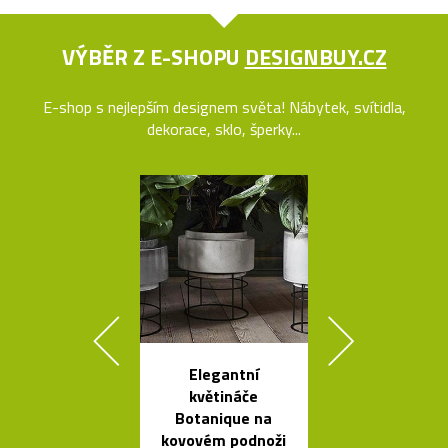
VÝBĚR Z E-SHOPU
DESIGNBUY.CZ
E-shop s nejlepším designem světa! Nábytek, svítidla,
dekorace, sklo, šperky...
Elegantní
Ručně fouk
květináče
skleněné kar
Botanique na
křišťálovou k
kovovém podnoži