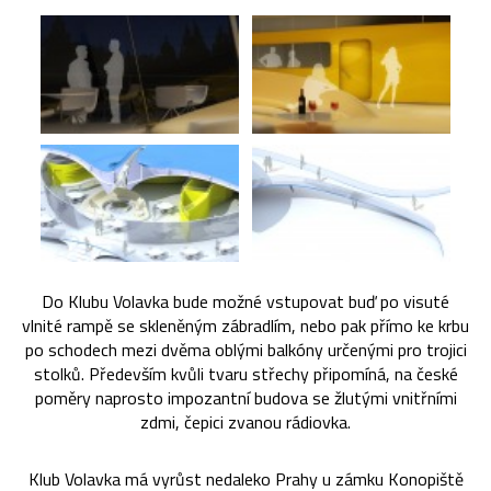
Do Klubu Volavka bude možné vstupovat buď po visuté
vlnité rampě se skleněným zábradlím, nebo pak přímo ke krbu
po schodech mezi dvěma oblými balkóny určenými pro trojici
stolků. Především kvůli tvaru střechy připomíná, na české
poměry naprosto impozantní budova se žlutými vnitřními
zdmi, čepici zvanou rádiovka.
Klub Volavka má vyrůst nedaleko Prahy u zámku Konopiště