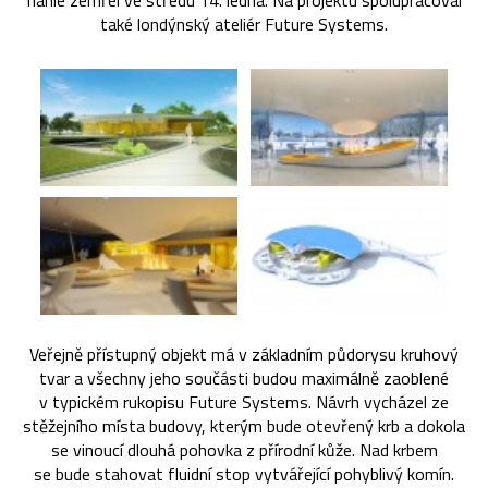
náhle zemřel ve středu 14. ledna. Na projektu spolupracoval
také londýnský ateliér Future Systems.
Veřejně přístupný objekt má v základním půdorysu kruhový
tvar a všechny jeho součásti budou maximálně zaoblené
v typickém rukopisu Future Systems. Návrh vycházel ze
stěžejního místa budovy, kterým bude otevřený krb a dokola
se vinoucí dlouhá pohovka z přírodní kůže. Nad krbem
se bude stahovat fluidní stop vytvářející pohyblivý komín.