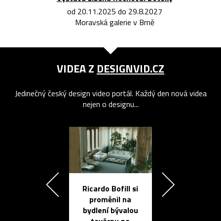
od 20.11.2025 do 29.8.2027
Moravská galerie v Brně
VIDEA Z
DESIGNVID.CZ
Jedinečný český design video portál. Každý den nová videa
nejen o designu...
Ricardo Bofill si
Přichází ten
proměnil na
propracovan
bydlení bývalou
elektronic