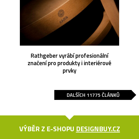
Rathgeber vyrábí profesionální
značení pro produkty i interiérové
prvky
DALŠÍCH 11775 ČLÁNKŮ
VÝBĚR Z E-SHOPU
DESIGNBUY.CZ