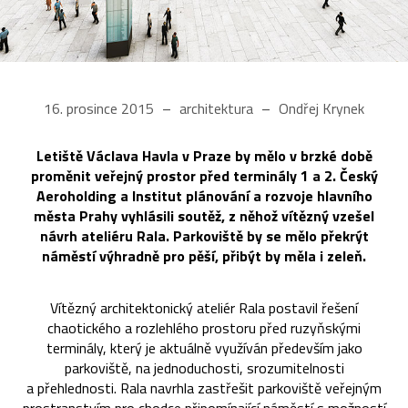
16. prosince 2015
architektura
Ondřej Krynek
Letiště Václava Havla v Praze by mělo v brzké době
proměnit veřejný prostor před terminály 1 a 2. Český
Aeroholding a Institut plánování a rozvoje hlavního
města Prahy vyhlásili soutěž, z něhož vítězný vzešel
návrh ateliéru Rala. Parkoviště by se mělo překrýt
náměstí výhradně pro pěší, přibýt by měla i zeleň.
Vítězný architektonický ateliér Rala postavil řešení
chaotického a rozlehlého prostoru před ruzyňskými
terminály, který je aktuálně využíván především jako
parkoviště, na jednoduchosti, srozumitelnosti
a přehlednosti. Rala navrhla zastřešit parkoviště veřejným