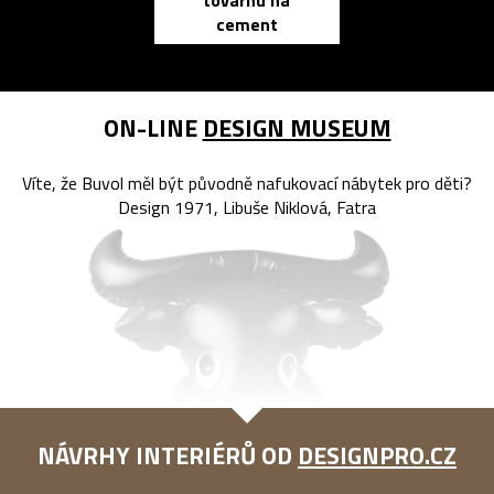
továrnu na
zápisník
cement
reMarkable
ON-LINE
DESIGN MUSEUM
Víte, že Buvol měl být původně nafukovací nábytek pro děti?
Design 1971, Libuše Niklová, Fatra
NÁVRHY INTERIÉRŮ OD
DESIGNPRO.CZ