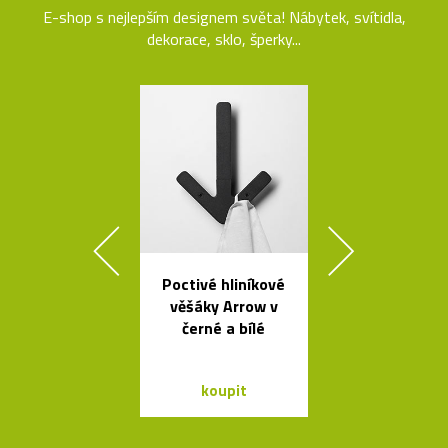
E-shop s nejlepším designem světa! Nábytek, svítidla,
dekorace, sklo, šperky...
Poctivé hliníkové
Stolek Tabl
věšáky Arrow v
kovovou desk
černé a bílé
tvaru mís
koupit
koupit