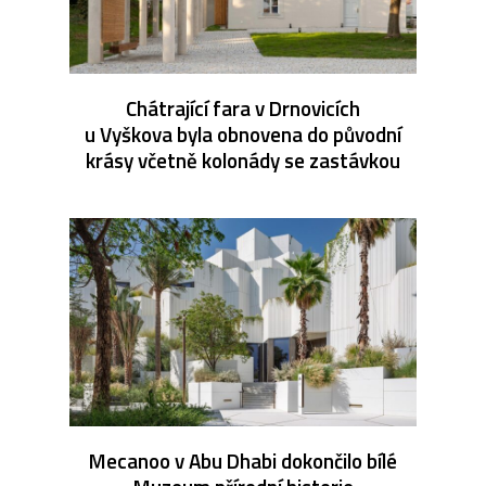
Chátrající fara v Drnovicích
u Vyškova byla obnovena do původní
krásy včetně kolonády se zastávkou
Mecanoo v Abu Dhabi dokončilo bílé