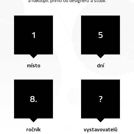
a nakoupit přímo od designérů a studií.
1
5
místo
dní
8.
?
ročník
vystavovatelů