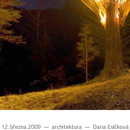
12. března 2009
––
architektura
––
Daria Esíčková