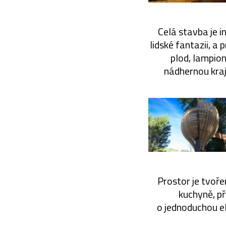
Celá stavba je 
lidské fantazii, a 
plod, lampio
nádhernou kraj
Prostor je tvoře
kuchyně, př
o jednoduchou el