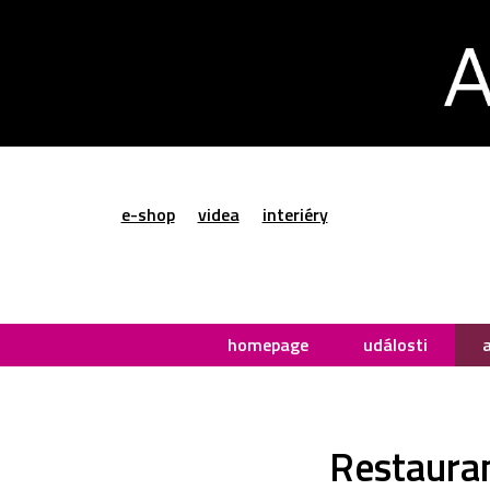
e-shop
videa
interiéry
homepage
události
Restauran