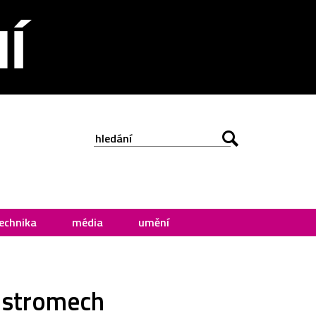
echnika
média
umění
e stromech