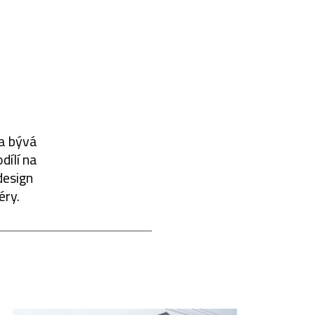
na bývá
dílí na
design
éry.