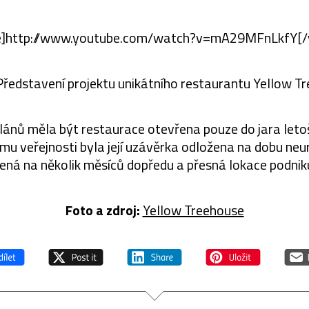
e]http://www.youtube.com/watch?v=mA29MFnLkfY[/
ředstavení projektu unikátního restaurantu Yellow T
ánů měla být restaurace otevřena pouze do jara letoš
u veřejnosti byla její uzávěrka odložena na dobu neur
ná na několik měsíců dopředu a přesná lokace podniku 
Foto a zdroj:
Yellow Treehouse