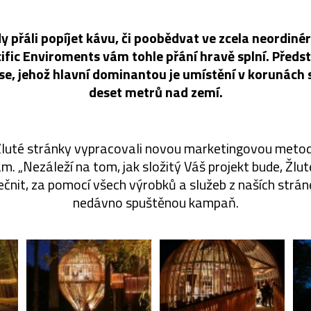
dy přáli popíjet kávu, či poobědvat ve zcela neordin
cific Enviroments vám tohle přání hravě splní. Předst
e, jehož hlavní dominantou je umístění v korunách
deset metrů nad zemí.
uté stránky vypracovali novou marketingovou metodu
m. „Nezáleží na tom, jak složitý Váš projekt bude, Žlu
nit, za pomocí všech výrobků a služeb z naších stránek
nedávno spuštěnou kampaň.