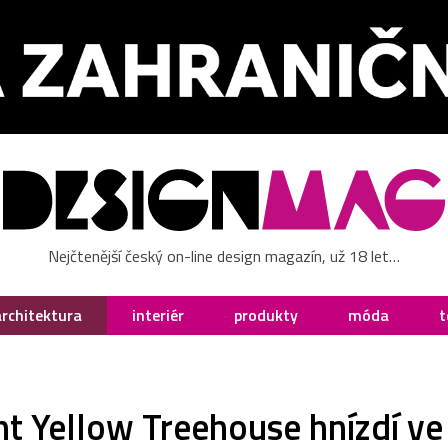
Nejčtenější český on-line design magazín, už 18 let…
architektura
interiér
produkty
móda
t
t Yellow Treehouse hnízdí v