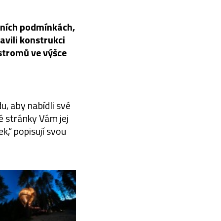
érních podmínkách,
avili konstrukci
 stromů ve výšce
, aby nabídli své
té stránky Vám jej
,“ popisují svou