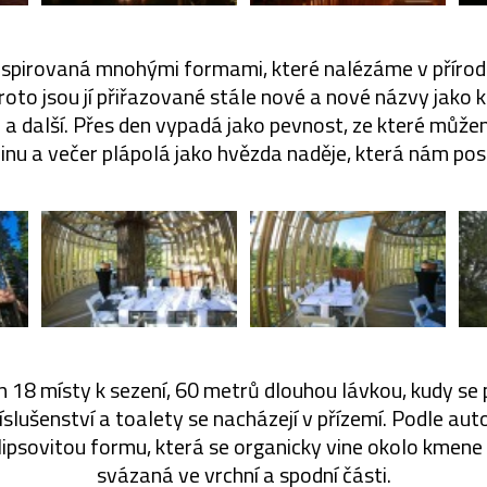
inspirovaná mnohými formami, které nalézáme v přírod
proto jsou jí přiřazované stále nové a nové názvy jako k
n a další. Přes den vypadá jako pevnost, ze které můž
inu a večer plápolá jako hvězda naděje, která nám pos
n 18 místy k sezení, 60 metrů dlouhou lávkou, kudy se p
íslušenství a toalety se nacházejí v přízemí. Podle aut
ipsovitou formu, která se organicky vine okolo kmene 
svázaná ve vrchní a spodní části.