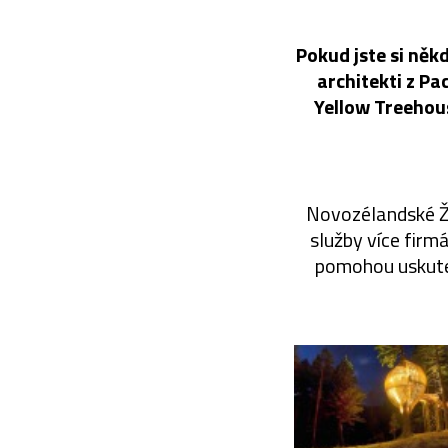
Pokud jste si něk
architekti z Pa
Yellow Treehous
Novozélandské Žl
služby více firmá
pomohou uskuteč