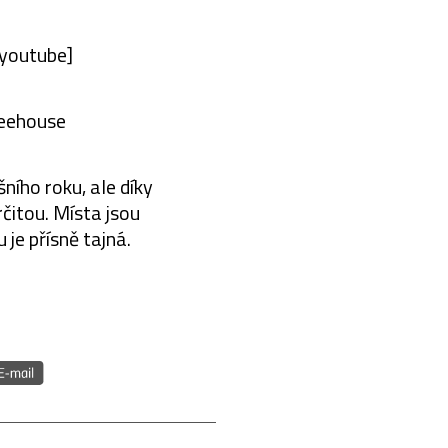
youtube]
reehouse
ního roku, ale díky
čitou. Místa jsou
je přísně tajná.