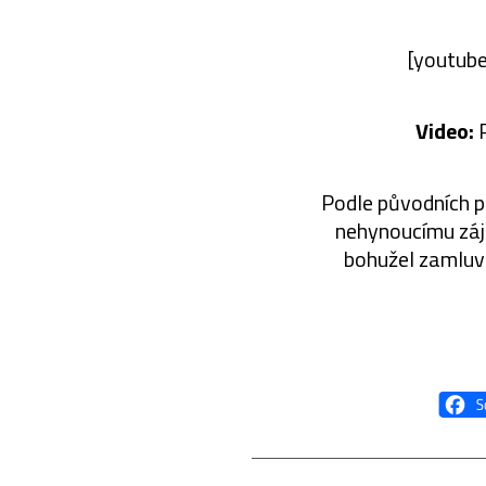
[youtub
Video:
P
Podle původních pl
nehynoucímu zájm
bohužel zamluve