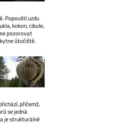
ě. Popouští uzdu
ukla, kokon, cibule,
eme pozorovat
kytne útočiště.
řichází, přičemž,
orů se jedná
a je strukturálně