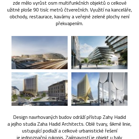
zde mělo vyrůst osm multifunkčních objektů o celkové
užitné ploše 90 tisíc metrů čtverečních. Využití na kanceláře,
obchody, restaurace, kavárny a veřejné zelené plochy není
překvapením.
Design navrhovaných budov odráží přístup Zahy Hadid
a jejího studia Zaha Hadid Architects. Oblé tvary, šikmé linie,
ustupující podlaží a celkové urbanistické řešení
je jednoznačný rukopis. Zajímavostí je objekt u haly