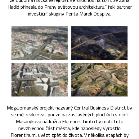
že odborná i laická veřejnost se shodnou na tom, že Zaha
Hadid přinesla do Prahy světovou architekturu,“ řekl partner
investiční skupiny Penta Marek Dospiva.
Megalomanský projekt nazvaný Central Business District by
se měl realizovat pouze na zastavěných plochách v okolí
Masarykova nádraží a Florence. Tímto by mohl tuto
nevzhlednou část města, kde naposledy vyrostlo
Florentinum, uvézt zpět do života. V několika etapách by