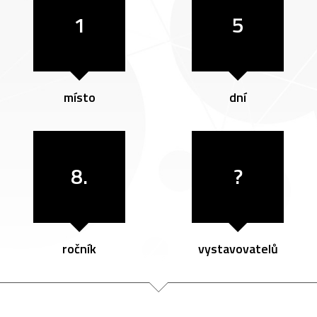
1
5
místo
dní
8.
?
ročník
vystavovatelů