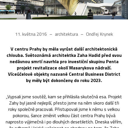
11. května 2016
architektura
Ondřej Krynek
V centru Prahy by měla vyrůst další architektonická
chlouba. Světoznámá architektka Zaha Hadid před svou
nedávnou smrtí navrhla pro investiční skupinu Penta
projekt revitalizace okolí Masarykova nádraží.
Víceúčelové objekty nazvané Central Business District
by měly být dokončeny do roku 2023.
„Vypsali jsme soutěž, kam se přihlásila skutečná esa. Projekt
Zahy byl jasně nejlepší, přesto jsme na něm skoro další tři
roky společně pracovali. Přistupovali jsme k němu s velkou
pokorou, šance změnit velkou část centra Prahy bývá
naprosto výjimečná i po dlouhých desetiletích. Dneska věřím,