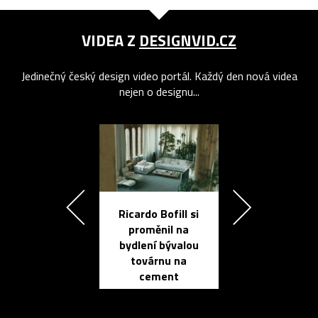
VIDEA Z
DESIGNVID.CZ
Jedinečný český design video portál. Každý den nová videa
nejen o designu...
Ricardo Bofill si
Přichází ten
proměnil na
propracovan
bydlení bývalou
elektronic
továrnu na
zápisník
cement
reMarkable