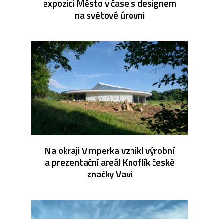
expozici Město v čase s designem
na světové úrovni
Na okraji Vimperka vznikl výrobní
a prezentační areál Knoflík české
značky Vavi