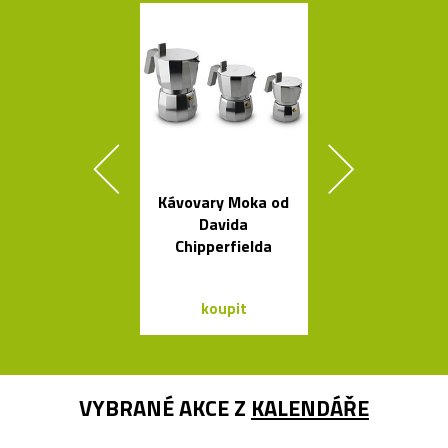
Kávovary Moka od
Kolekce svít
Davida
Formakami
Chipperfielda
dřeva a pap
koupit
koupit
VYBRANÉ AKCE Z
KALENDÁŘE