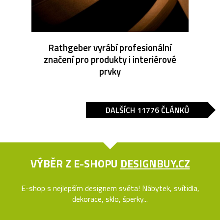
Rathgeber vyrábí profesionální
značení pro produkty i interiérové
prvky
DALŠÍCH 11776 ČLÁNKŮ
VÝBĚR Z E-SHOPU
DESIGNBUY.CZ
E-shop s nejlepším designem světa! Nábytek, svítidla,
dekorace, sklo, šperky...