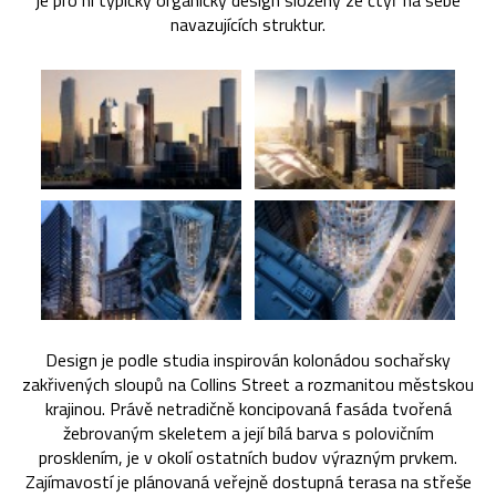
je pro ni typicky organický design složený ze čtyř na sebe
navazujících struktur.
Design je podle studia inspirován kolonádou sochařsky
zakřivených sloupů na Collins Street a rozmanitou městskou
krajinou. Právě netradičně koncipovaná fasáda tvořená
žebrovaným skeletem a její bílá barva s polovičním
prosklením, je v okolí ostatních budov výrazným prvkem.
Zajímavostí je plánovaná veřejně dostupná terasa na střeše