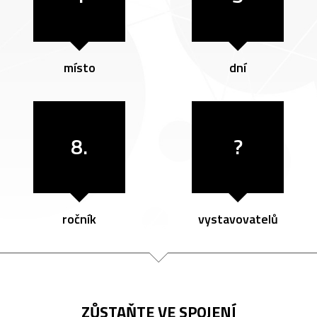
místo
dní
8.
?
ročník
vystavovatelů
ZŮSTAŇTE VE SPOJENÍ