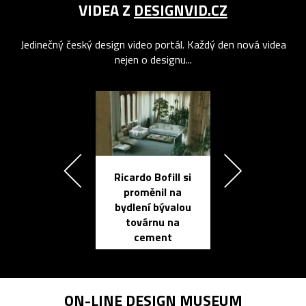
VIDEA Z
DESIGNVID.CZ
Jedinečný český design video portál. Každý den nová videa
nejen o designu...
Ricardo Bofill si
Přichází ten
proměnil na
propracovan
bydlení bývalou
elektronic
továrnu na
zápisník
cement
reMarkable
ON-LINE
DESIGN MUSEUM