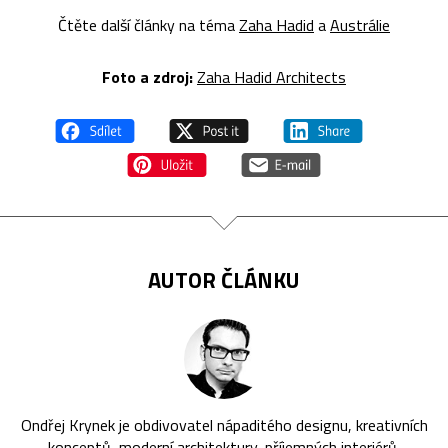
Čtěte další články na téma
Zaha Hadid
a
Austrálie
Foto a zdroj:
Zaha Hadid Architects
AUTOR ČLÁNKU
Ondřej Krynek je obdivovatel nápaditého designu, kreativních
konceptů, moderní architektury, příjemných interiérů,