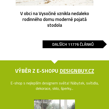
V obci na Vysočině vznikla nedaleko
rodinného domu moderně pojatá
stodola
DALŠÍCH 11776 ČLÁNKŮ
VÝBĚR Z E-SHOPU
DESIGNBUY.CZ
E-shop s nejlepším designem světa! Nábytek, svítidla,
dekorace, sklo, šperky...