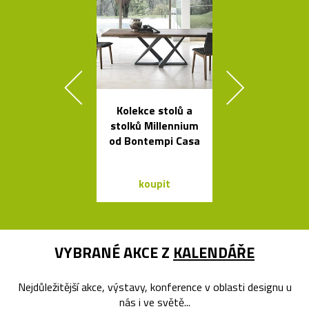
Kolekce stolů a
Sklenice, mí
stolků Millennium
vázy od Fran
od Bontempi Casa
Víznera
koupit
koupit
VYBRANÉ AKCE Z
KALENDÁŘE
Nejdůležitější akce, výstavy, konference v oblasti designu u
nás i ve světě...