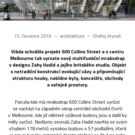
15. července 2016
architektura
Ondřej Krynek
Vláda schválila projekt 600 Collins Street a v centru
Melbourne tak vyroste nový multifunkční mrakodrap
v designu Zahy Hadid a jejího britského studia. Objekt
s netradiční konstrukcí evokující vázy a připomínající
strukturu houby, nabídne byty, kanceláře, obchody
a veřejné prostory.
Parcela kde má mrakodrap 600 Collins Street vyrůst
se nachází na západním okraji centrální obchodní čtvrti
v Melbourne, kde již některé výškové budovy jsou a další by
měly vyrůst. Nedávno zesnulá Zaha Hadid navrhla se svým
studiem 178 metrů vysokou budovu s 57 podlažími, která