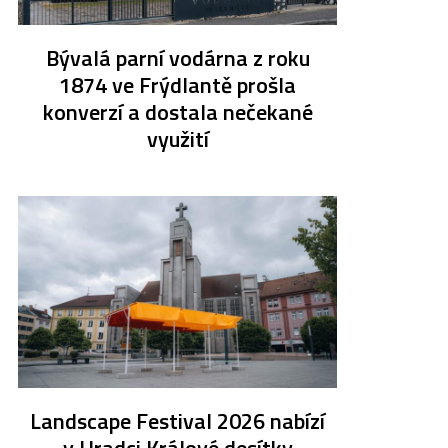
Bývalá parní vodárna z roku
1874 ve Frýdlantě prošla
konverzí a dostala nečekané
využití
Landscape Festival 2026 nabízí
v Hradci Králové desítky