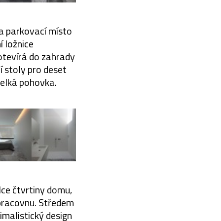
a parkovací místo
í ložnice
otevírá do zahrady
 stoly pro deset
velká pohovka.
lce čtvrtiny domu,
a pracovnu. Středem
imalistický design