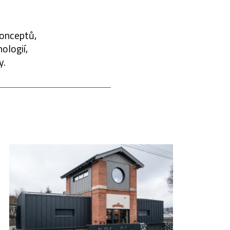
konceptů,
ologií,
y.