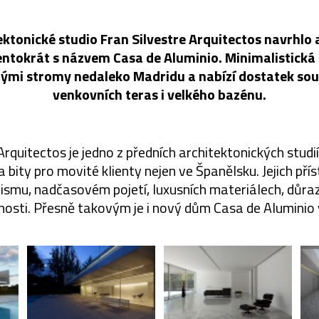
ktonické studio Fran Silvestre Arquitectos navrhlo a
entokrát s názvem Casa de Aluminio. Minimalistická 
tlými stromy nedaleko Madridu a nabízí dostatek sou
venkovních teras i velkého bazénu.
Arquitectos je jedno z předních architektonických studií,
a bity pro movité klienty nejen ve Španělsku. Jejich přís
ismu, nadčasovém pojetí, luxusních materiálech, důraz
lnosti. Přesně takovým je i nový dům Casa de Aluminio 