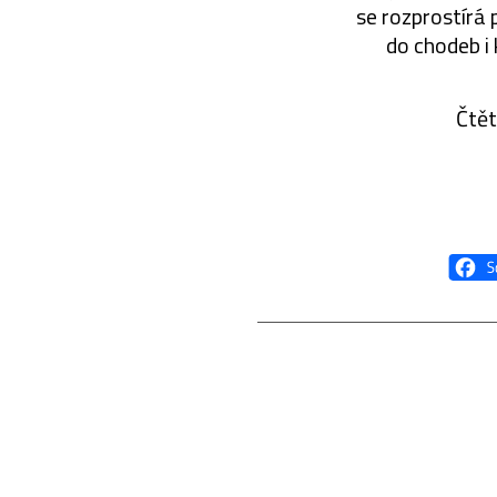
se rozprostírá 
do chodeb i
Čtět