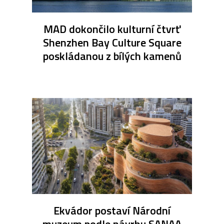
MAD dokončilo kulturní čtvrť
Shenzhen Bay Culture Square
poskládanou z bílých kamenů
Ekvádor postaví Národní
muzeum podle návrhu SANAA