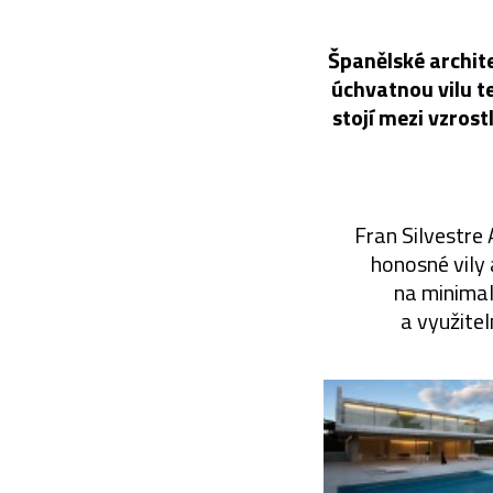
Španělské archite
úchvatnou vilu t
stojí mezi vzros
Fran Silvestre 
honosné vily 
na minimal
a využite