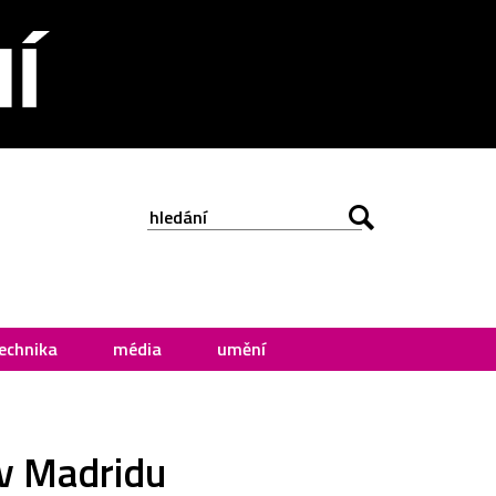
echnika
média
umění
 v Madridu