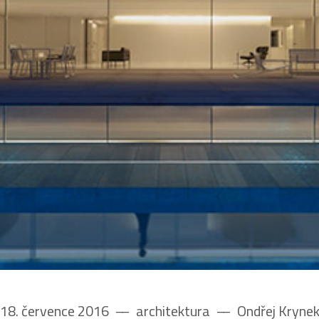
18. července 2016
––
architektura
––
Ondřej Kryne