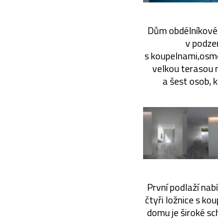
Dům obdélníkovéh
v podzem
s koupelnami,osmd
velkou terasou 
a šest osob, 
První podlaží nab
čtyři ložnice s ko
domu je široké sc