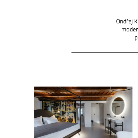
Ondřej K
modern
p