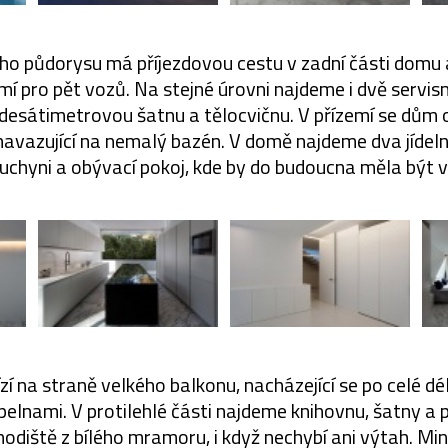
o půdorysu má příjezdovou cestu v zadní části domu 
í pro pět vozů. Na stejné úrovni najdeme i dvě servisn
esátimetrovou šatnu a tělocvičnu. V přízemí se dům 
navazující na nemalý bazén. V domě najdeme dva jídelní
kuchyni a obývací pokoj, kde by do budoucna měla být 
ízí na straně velkého balkonu, nacházející se po celé dé
upelnami. V protilehlé části najdeme knihovnu, šatny 
hodiště z bílého mramoru, i když nechybí ani výtah. Min