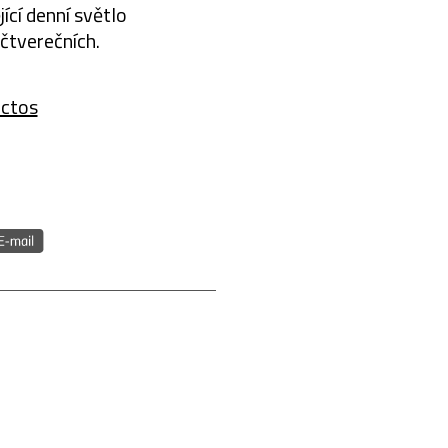
ící denní světlo
čtverečních.
ectos