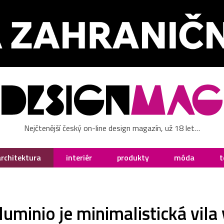
Nejčtenější český on-line design magazín, už 18 let…
architektura
interiér
produkty
móda
t
luminio je minimalistická vila