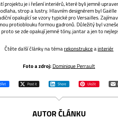
í projektu je i řešení interiérů, které byli jemně uprave
odlaha, strop a lustry. Hlavním designérem byl Gaëlle
adiční opakující se vzory typické pro Versailles. Zajíma
ormou protioblouku formou gadronů. Důležitý byl vzneš
 proto se zde opakují jemné tóny, jantar a jen to nejlep
Čtěte další články na téma
rekonstrukce
a
interiér
Foto a zdroj:
Dominique Perrault
AUTOR ČLÁNKU