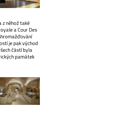
a z něhož také
 Royale a Cour Des
o shromažďování
ostí je pak východ
šech částí byla
orických památek