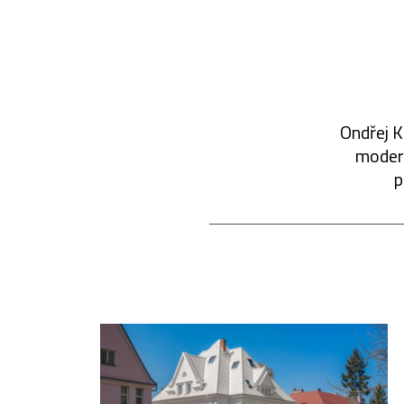
Ondřej K
modern
p