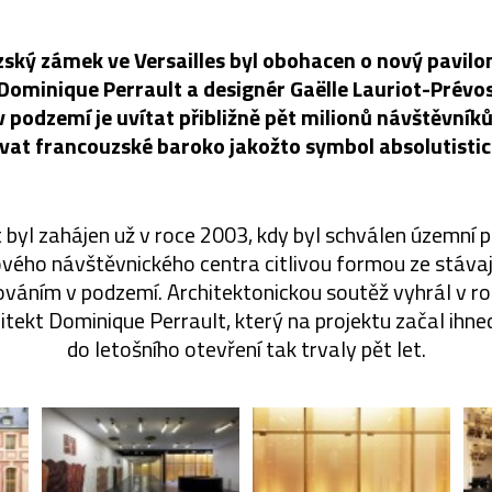
ský zámek ve Versailles byl obohacen o nový pavilo
 Dominique Perrault a designér Gaëlle Lauriot-Prévos
i v podzemí je uvítat přibližně pět milionů návštěvník
vovat francouzské baroko jakožto symbol absolutisti
byl zahájen už v roce 2003, kdy byl schválen územní pl
ého návštěvnického centra citlivou formou ze stávaj
váním v podzemí. Architektonickou soutěž vyhrál v 
itekt Dominique Perrault, který na projektu začal ihne
do letošního otevření tak trvaly pět let.