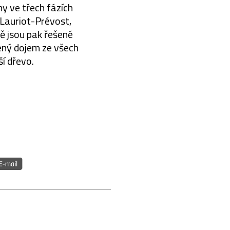
ny ve třech fázích
 Lauriot-Prévost,
vě jsou pak řešené
ený dojem ze všech
ší dřevo.