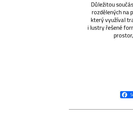
Důležitou součást
rozdělených na p
který využíval tr
i lustry řešené f
prostor,