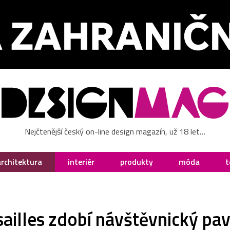
Nejčtenější český on-line design magazín, už 18 let…
architektura
interiér
produkty
móda
t
ailles zdobí návštěvnický pav