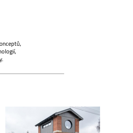
konceptů,
ologií,
y.