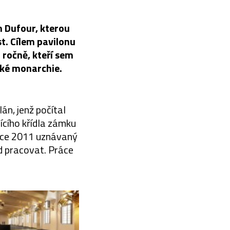
n Dufour, kterou
t. Cílem pavilonu
ů ročně, kteří sem
cké monarchie.
án, jenž počítal
ícího křídla zámku
roce 2011 uznávaný
d pracovat. Práce