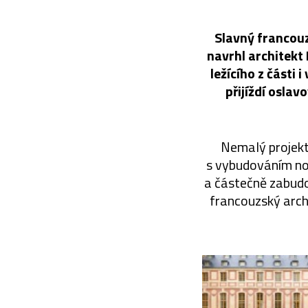
Slavný francouz
navrhl architekt
ležícího z části 
přijíždí osla
Nemalý projekt 
s vybudováním nov
a částečně zabudo
francouzský arch