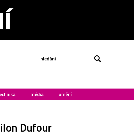
echnika
média
umění
ilon Dufour