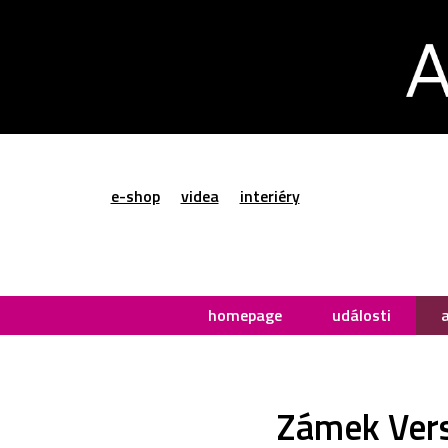
e-shop
videa
interiéry
homepage
události
Zámek Vers