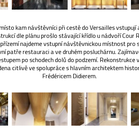
místo kam návštěvníci při cestě do Versailles vstupují 
trukcí dle plánu prošlo stávající křídlo u nádvoří Cour
o přízemí najdeme vstupní návštěvnickou místnost pr
vní patře restauraci a ve druhém posluchárnu. Zajímav
stupem po schodech dolů do podzemí. Rekonstrukce v
na citlivě ve spolupráce s hlavním architektem hist
Frédéricem Didierem.