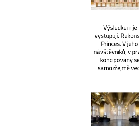
Výsledkem je 
vystupují. Rekons
Princes. V jeh
návštěvníků, v pr
koncipovaný se
samozřejmě vede