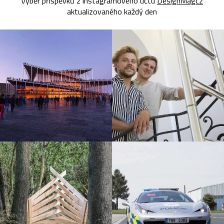
Výběr příspěvků z instagramového účtu
DesignMagcz
aktualizovaného každý den