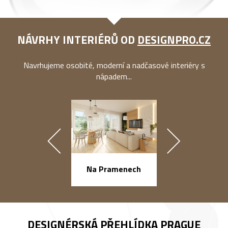
NÁVRHY INTERIÉRŮ OD
DESIGNPRO.CZ
Navrhujeme osobité, moderní a nadčasové interiéry s
nápadem...
náměstí Na Ba
Na Pramenech
DESIGNÉRSKÁ PŘEHLÍDKA
PRAGUE