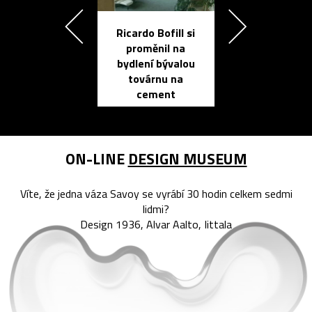
Ricardo Bofill si
Přichází ten
proměnil na
propracovan
bydlení bývalou
elektronic
továrnu na
zápisník
cement
reMarkable
ON-LINE
DESIGN MUSEUM
Víte, že jedna váza Savoy se vyrábí 30 hodin celkem sedmi
lidmi?
Design 1936, Alvar Aalto, Iittala