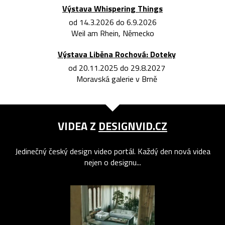
Výstava Whispering Things
od 14.3.2026 do 6.9.2026
Weil am Rhein, Německo
Výstava Liběna Rochová: Doteky
od 20.11.2025 do 29.8.2027
Moravská galerie v Brně
VIDEA Z
DESIGNVID.CZ
Jedinečný český design video portál. Každý den nová videa
nejen o designu...