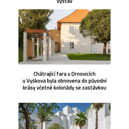
výstav
Chátrající fara v Drnovicích
u Vyškova byla obnovena do původní
krásy včetně kolonády se zastávkou