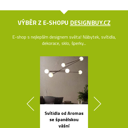
VÝBĚR Z E-SHOPU
DESIGNBUY.CZ
E-shop s nejlepším designem světa! Nábytek, svítidla,
dekorace, sklo, šperky...
Svítidla od Aromas
Skleněné bal
se španělskou
jako česká sví
vášní
Memory