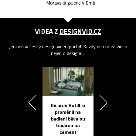
Moravská galerie v Brně
VIDEA Z
DESIGNVID.CZ
Jedinečný český design video portál. Každý den nová videa
nejen o designu...
Ricardo Bofill si
Přichází ten
proměnil na
propracovan
bydlení bývalou
elektronic
továrnu na
zápisník
cement
reMarkable