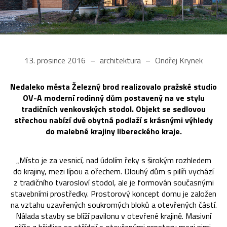
13. prosince 2016
architektura
Ondřej Krynek
Nedaleko města Železný brod realizovalo pražské studio
OV-A moderní rodinný dům postavený na ve stylu
tradičních venkovských stodol. Objekt se sedlovou
střechou nabízí dvě obytná podlaží s krásnými výhledy
do malebné krajiny libereckého kraje.
„Místo je za vesnicí, nad údolím řeky s širokým rozhledem
do krajiny, mezi lípou a ořechem. Dlouhý dům s pilíři vychází
z tradičního tvarosloví stodol, ale je formován současnými
stavebními prostředky. Prostorový koncept domu je založen
na vztahu uzavřených soukromých bloků a otevřených částí.
Nálada stavby se blíží pavilonu v otevřené krajině. Masivní