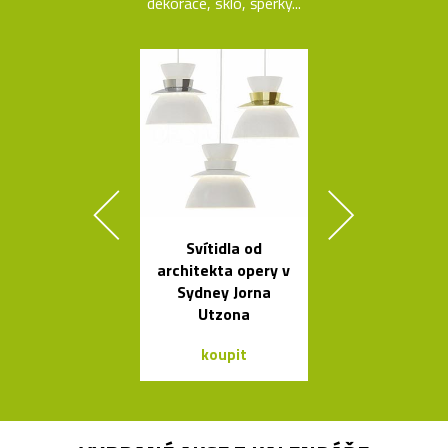
dekorace, sklo, šperky...
Svítidla od
Set český
architekta opery v
svítících
Sydney Jorna
skleněnýc
Utzona
balónků Me
koupit
koupit