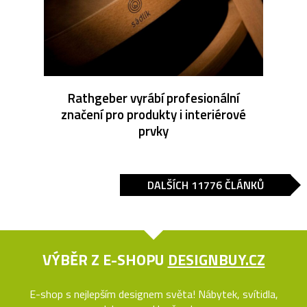
Rathgeber vyrábí profesionální
značení pro produkty i interiérové
prvky
DALŠÍCH 11776 ČLÁNKŮ
VÝBĚR Z E-SHOPU
DESIGNBUY.CZ
E-shop s nejlepším designem světa! Nábytek, svítidla,