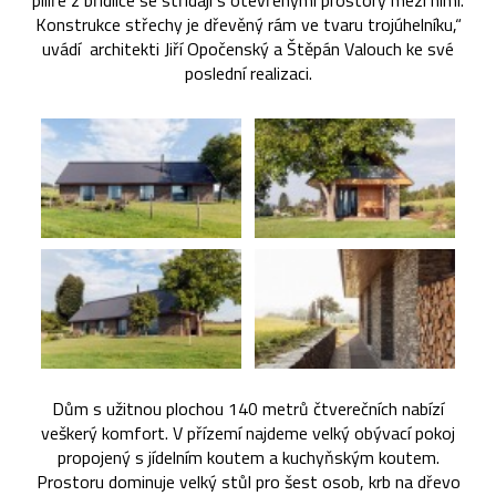
pilíře z břidlice se střídají s otevřenými prostory mezi nimi.
Konstrukce střechy je dřevěný rám ve tvaru trojúhelníku,“
uvádí architekti Jiří Opočenský a Štěpán Valouch ke své
poslední realizaci.
Dům s užitnou plochou 140 metrů čtverečních nabízí
veškerý komfort. V přízemí najdeme velký obývací pokoj
propojený s jídelním koutem a kuchyňským koutem.
Prostoru dominuje velký stůl pro šest osob, krb na dřevo