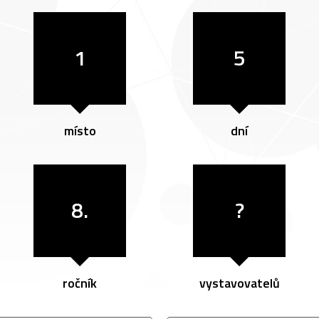
1
5
místo
dní
8.
?
ročník
vystavovatelů