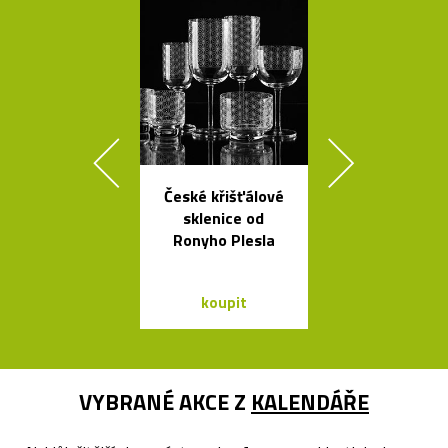
České křišťálové
České
sklenice od
minimalisti
Ronyho Plesla
skleněné v
Seven
koupit
koupit
VYBRANÉ AKCE Z
KALENDÁŘE