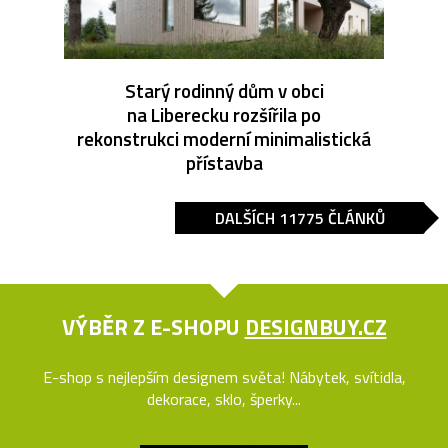
Starý rodinný dům v obci
na Liberecku rozšířila po
rekonstrukci moderní minimalistická
přístavba
DALŠÍCH 11775 ČLÁNKŮ
VÝBĚR Z E-SHOPU
DESIGNBUY.CZ
E-shop s nejlepším designem světa! Nábytek, svítidla,
dekorace, sklo, šperky...