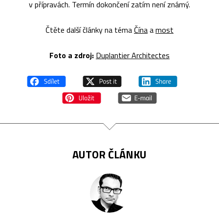
v přípravách. Termín dokončení zatím není známý.
Čtěte další články na téma
Čína
a
most
Foto a zdroj:
Duplantier Architectes
AUTOR ČLÁNKU