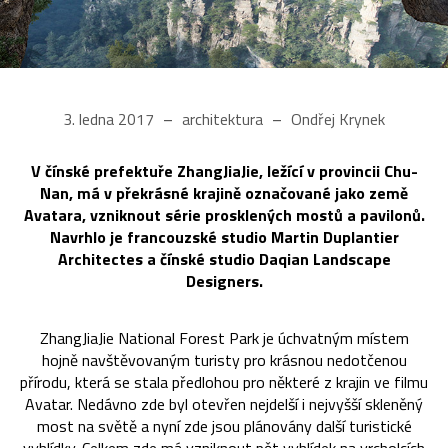
3. ledna 2017
architektura
Ondřej Krynek
V čínské prefektuře ZhangJiaJie, ležící v provincii Chu-
Nan, má v překrásné krajině označované jako země
Avatara, vzniknout série prosklených mostů a pavilonů.
Navrhlo je francouzské studio Martin Duplantier
Architectes a čínské studio Daqian Landscape
Designers.
ZhangJiaJie National Forest Park je úchvatným místem
hojně navštěvovaným turisty pro krásnou nedotčenou
přírodu, která se stala předlohou pro některé z krajin ve filmu
Avatar. Nedávno zde byl otevřen nejdelší i nejvyšší skleněný
most na světě a nyní zde jsou plánovány další turistické