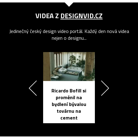
VIDEA Z
DESIGNVID.CZ
Jedinečný český design video portál. Každý den nová videa
nejen o designu...
Ricardo Bofill si
Přichází ten
proměnil na
propracovan
bydlení bývalou
elektronic
továrnu na
zápisník
cement
reMarkable