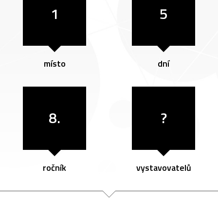
1
5
místo
dní
8.
?
ročník
vystavovatelů