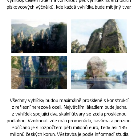
vyhlídky. Celkem zde má vzniknout pět vyhlídek na vrcholcích
pískovcových výčnělků, kde každá vyhlídka bude mít jiný tvar.
Všechny vyhlídky budou maximálně prosklené s konstrukcí
z reflexní nerezové oceli. Největším lákadlem bude jedna
z vyhlídek spojující dva skalní útvary se zcela prosklenou
podlahou. Vzniknout zde má i promenáda, kavárna a penzion.
Počítáno je s rozpočtem pěti milionů euro, tedy asi 135
milionů českých korun. Výstavba je podle informací studia