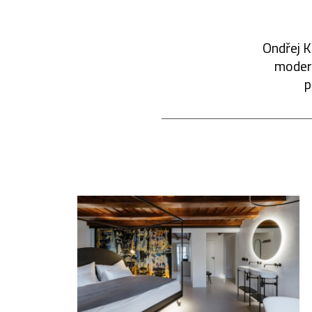
Ondřej K
modern
p