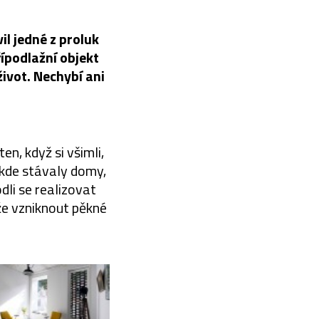
l jedné z proluk
ípodlažní objekt
ivot. Nechybí ani
n, když si všimli,
 kde stávaly domy,
dli se realizovat
áže vzniknout pěkné