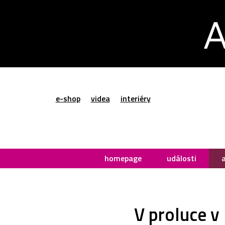
e-shop
videa
interiéry
homepage
události
V proluce v