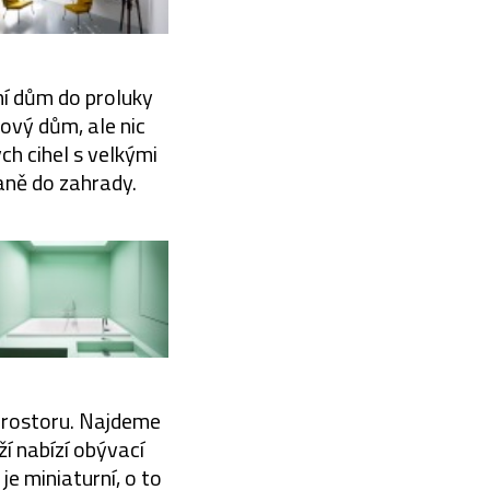
ní dům do proluky
lový dům, ale nic
h cihel s velkými
aně do zahrady.
y prostoru. Najdeme
ží nabízí obývací
je miniaturní, o to