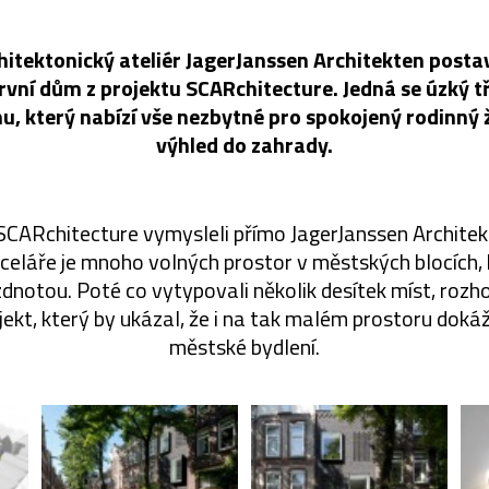
itektonický ateliér JagerJanssen Architekten postavi
vní dům z projektu SCARchitecture. Jedná se úzký tř
, který nabízí vše nezbytné pro spokojený rodinný ž
výhled do zahrady.
CARchitecture vymysleli přímo JagerJanssen Architekte
anceláře je mnoho volných prostor v městských blocích,
ázdnotou. Poté co vytypovali několik desítek míst, rozho
jekt, který by ukázal, že i na tak malém prostoru dok
městské bydlení.