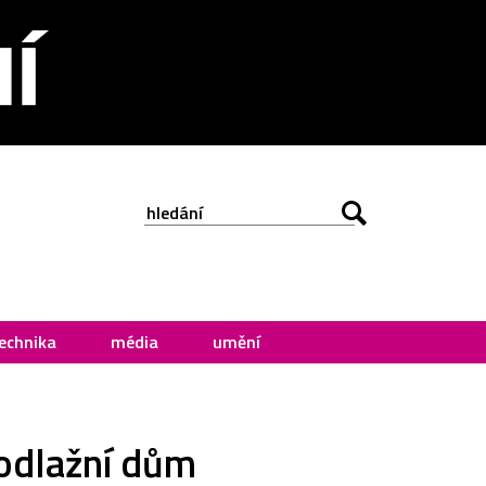
echnika
média
umění
podlažní dům