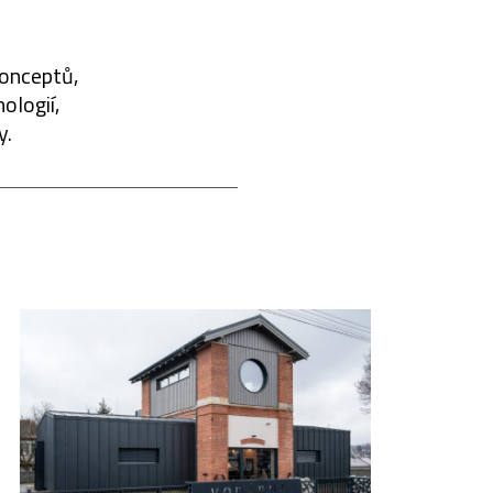
konceptů,
ologií,
y.