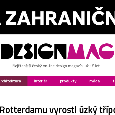
Nejčtenější český on-line design magazín, už 18 let…
architektura
interiér
produkty
móda
t
 Rotterdamu vyrostl úzký tří