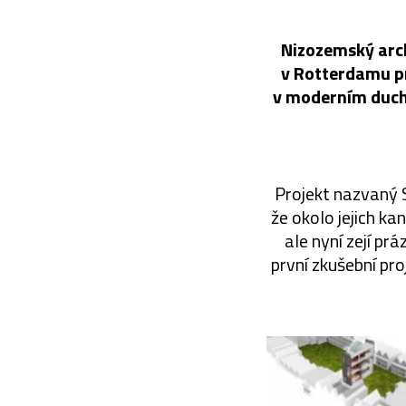
Nizozemský arch
v Rotterdamu pr
v moderním duchu
Projekt nazvaný S
že okolo jejich k
ale nyní zejí pr
první zkušební pro