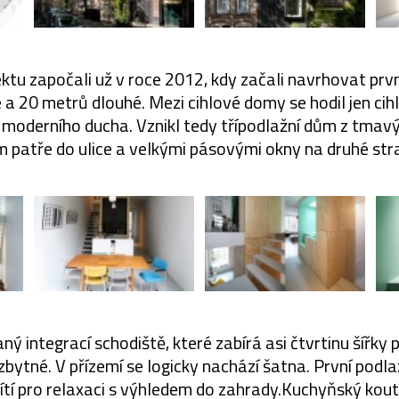
ektu započali už v roce 2012, kdy začali navrhovat prv
 a 20 metrů dlouhé. Mezi cihlové domy se hodil jen cih
 moderního ducha. Vznikl tedy třípodlažní dům z tmavýc
 patře do ulice a velkými pásovými okny na druhé str
vaný integrací schodiště, které zabírá asi čtvrtinu šířk
bytné. V přízemí se logicky nachází šatna. První podla
ítí pro relaxaci s výhledem do zahrady.Kuchyňský kout 