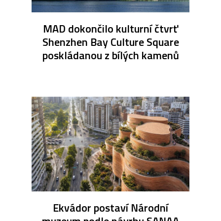
MAD dokončilo kulturní čtvrť
Shenzhen Bay Culture Square
poskládanou z bílých kamenů
Ekvádor postaví Národní
muzeum podle návrhu SANAA