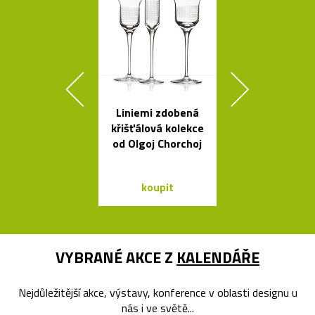
Liniemi zdobená
České
křišťálová kolekce
minimalisti
od Olgoj Chorchoj
skleněné v
Seven
koupit
koupit
VYBRANÉ AKCE Z
KALENDÁŘE
Nejdůležitější akce, výstavy, konference v oblasti designu u
nás i ve světě...