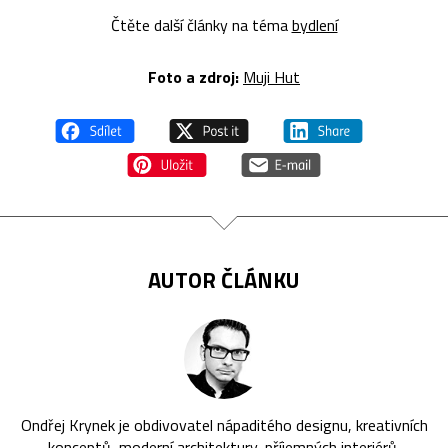
Čtěte další články na téma
bydlení
Foto a zdroj:
Muji Hut
AUTOR ČLÁNKU
Ondřej Krynek je obdivovatel nápaditého designu, kreativních
konceptů, moderní architektury, příjemných interiérů,