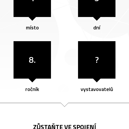
místo
dní
8.
?
ročník
vystavovatelů
ZŮSTAŇTE VE SPOJENÍ