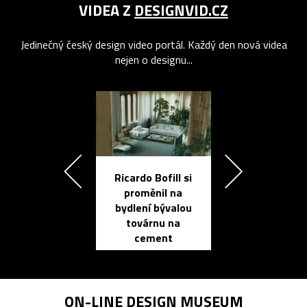
VIDEA Z
DESIGNVID.CZ
Jedinečný český design video portál. Každý den nová videa
nejen o designu...
Ricardo Bofill si
Přichází ten
proměnil na
propracovan
bydlení bývalou
elektronic
továrnu na
zápisník
cement
reMarkable
ON-LINE
DESIGN MUSEUM