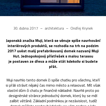
30. dubna 2017
architektura
Ondřej Krynek
Japonská značka Muji, která se věnuje spíše navrhování
interiérových produktů, se rozhodla na trh na podzim
2017 uvést malý prefabrikovaný domek nazvaný Muji
Hut. Jednopokojový přístřešek s malou terasou
je postaven ze dřeva a může stát kdekoliv si budete
přát.
Muji navrhlo tento domek či spíše chatku pro všechny, kteří
si přáli strávit nějaký čas mimo město a relaxovat. Mít však
vlastní dům či chatu je finančně nákladné. Navrhli proto po
designérské stránce jednoduchý domek, který by se měl
zalíbit většině. Základní podmínkou je nezávislost, tudíž