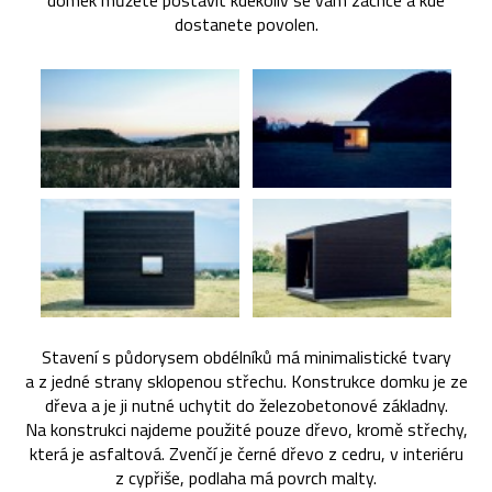
domek můžete postavit kdekoliv se vám zachce a kde
dostanete povolen.
Stavení s půdorysem obdélníků má minimalistické tvary
a z jedné strany sklopenou střechu. Konstrukce domku je ze
dřeva a je ji nutné uchytit do železobetonové základny.
Na konstrukci najdeme použité pouze dřevo, kromě střechy,
která je asfaltová. Zvenčí je černé dřevo z cedru, v interiéru
z cypřiše, podlaha má povrch malty.