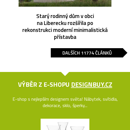
Starý rodinný dům v obci
na Liberecku rozšířila po
rekonstrukci moderní minimalistická
přístavba
DALŠÍCH 11774 ČLÁNKŮ
VÝBĚR Z E-SHOPU
DESIGNBUY.CZ
E-shop s nejlepším designem světa! Nábytek, svítidla,
dekorace, sklo, šperky...