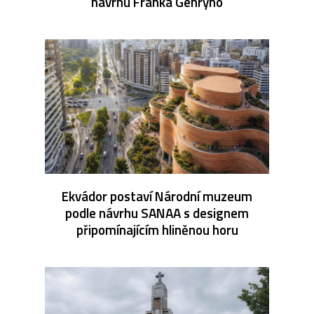
návrhu Franka Gehryho
Ekvádor postaví Národní muzeum
podle návrhu SANAA s designem
připomínajícím hliněnou horu