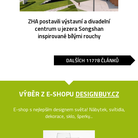
ZHA postavili výstavní a divadelní
centrum u jezera Songshan
inspirované bílými rouchy
DALŠÍCH 11778 ČLÁNKŮ
VÝBĚR Z E-SHOPU
DESIGNBUY.CZ
E-shop s nejlepším designem světa! Nábytek, svítidla,
dekorace, sklo, šperky...