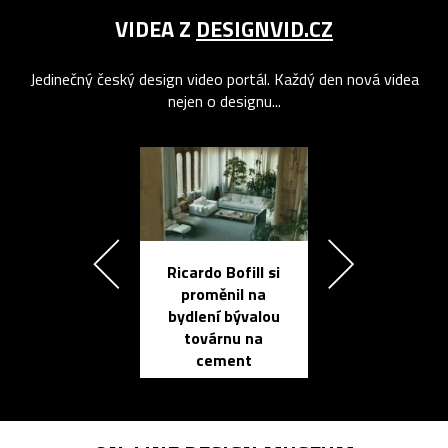
VIDEA Z
DESIGNVID.CZ
Jedinečný český design video portál. Každý den nová videa
nejen o designu...
Ricardo Bofill si
Přichází ten
proměnil na
propracovan
bydlení bývalou
elektronic
továrnu na
zápisník
cement
reMarkable