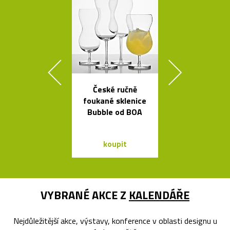
České ručně
Minimalisti
foukané sklenice
dřevěné sch
Bubble od BOA
Step
koupit
koupit
VYBRANÉ AKCE Z
KALENDÁŘE
Nejdůležitější akce, výstavy, konference v oblasti designu u