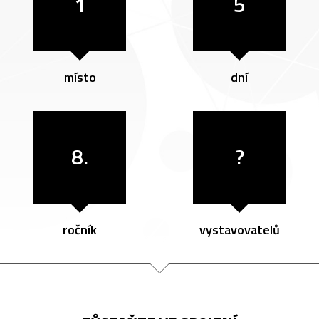
1
5
místo
dní
8.
?
ročník
vystavovatelů