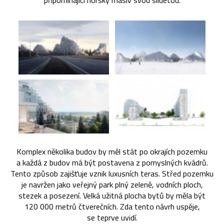
připomínající horský masiv svou siluetou.
Komplex několika budov by měl stát po okrajích pozemku
a každá z budov má být postavena z pomyslných kvádrů.
Tento způsob zajišťuje vznik luxusních teras. Střed pozemku
je navržen jako veřejný park plný zeleně, vodních ploch,
stezek a posezení. Velká užitná plocha bytů by měla být
120 000 metrů čtverečních. Zda tento návrh uspěje,
se teprve uvidí.