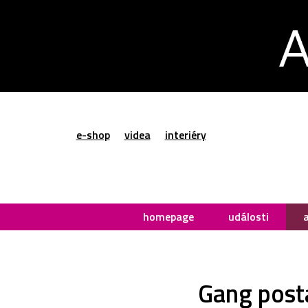
e-shop
videa
interiéry
homepage
události
Gang posta