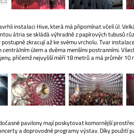
avrhli instalaci Hive, která má připomínat včelí úl. Velk
ntou átria se skládá výhradně z papírových tubusů růz
 postupně zkracují až ke svému vrcholu. Tvar instalac
ým centrálním úlem a dvěma menšími postranními. Všec
jeny, přičemž nejvyšší měří 18 metrů a má průměr 10 
 dočasné pavilony mají poskytovat komornější prostřed
oncerty a doprovodné programy výstav. Díky použití pap