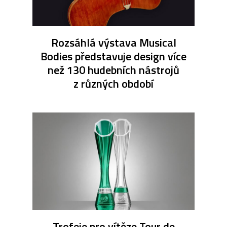
Rozsáhlá výstava Musical
Bodies představuje design více
než 130 hudebních nástrojů
z různých období
Trofeje pro vítěze Tour de