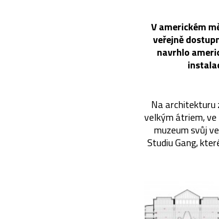
V americkém mě
veřejně dostupn
navrhlo americ
instala
Na architekturu
velkým átriem, ve
muzeum svůj veř
Studiu Gang, kter