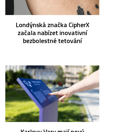
Londýnská značka CipherX
začala nabízet inovativní
bezbolestné tetování
Karlovy Vary mají nový