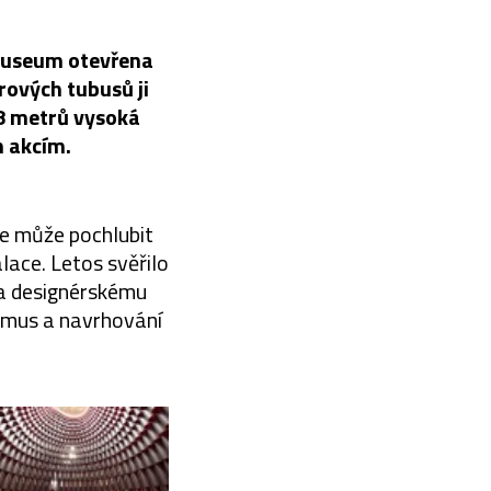
Museum otevřena
rových tubusů ji
18 metrů vysoká
m akcím.
e může pochlubit
ace. Letos svěřilo
 a designérskému
ismus a navrhování