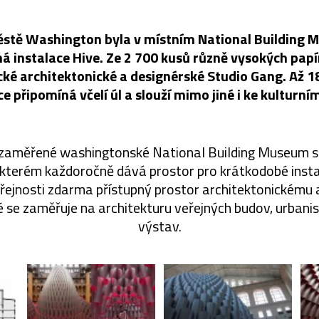
stě Washington byla v místním National Building 
á instalace Hive. Ze 2 700 kusů různě vysokých papí
ké architektonické a designérské Studio Gang. Až 
ce připomíná včelí úl a slouží mimo jiné i ke kulturní
 zaměřené washingtonské National Building Museum s
 kterém každoročně dává prostor pro krátkodobé instal
ejnosti zdarma přístupný prostor architektonickému
é se zaměřuje na architekturu veřejných budov, urban
výstav.