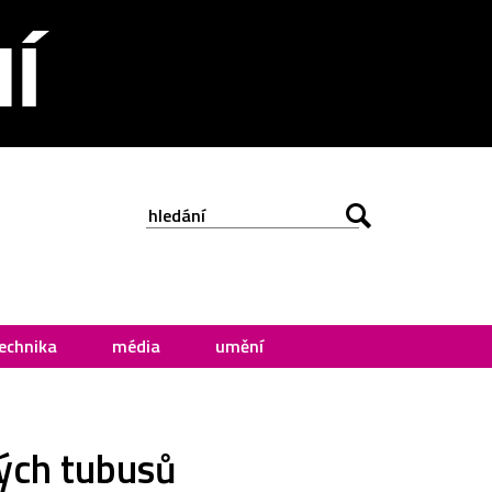
echnika
média
umění
vých tubusů