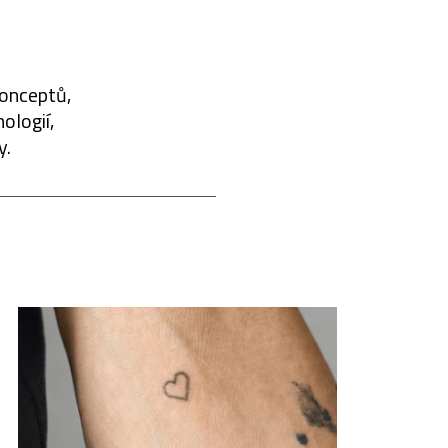
konceptů,
ologií,
y.