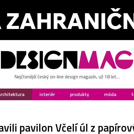
Nejčtenější český on-line design magazín, už 18 let…
architektura
interiér
produkty
móda
t
vili pavilon Včelí úl z papíro