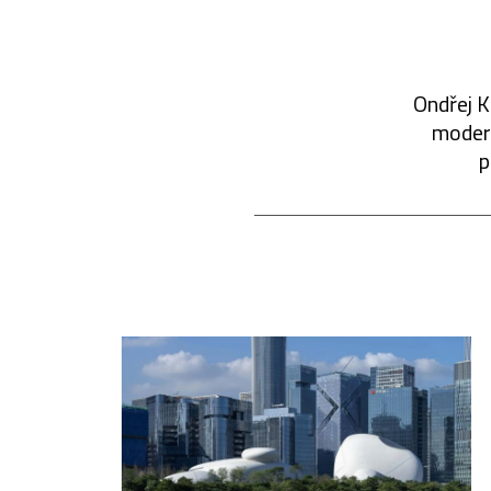
Ondřej K
modern
p