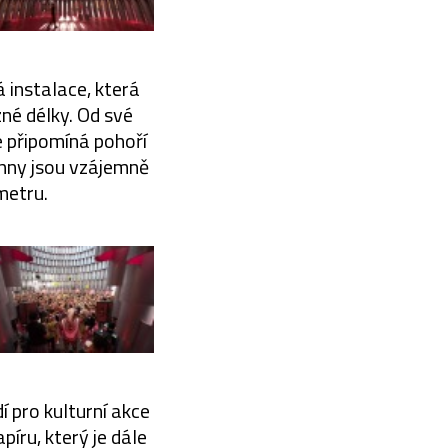
á instalace, která
né délky. Od své
e připomíná pohoří
hny jsou vzájemně
metru.
í pro kulturní akce
íru, který je dále