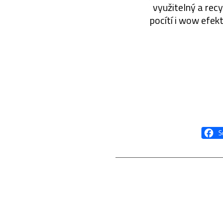
využitelný a recy
pocítí i wow efek