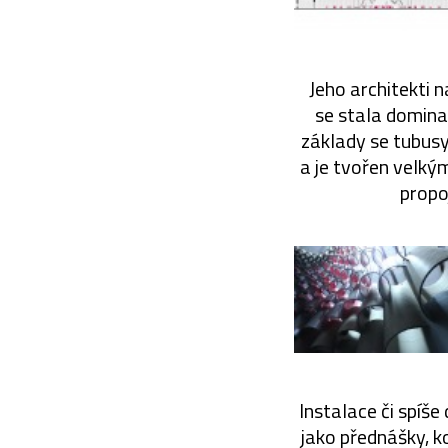
Jeho architekti n
se stala domina
základy se tubusy
a je tvořen velk
propo
Instalace či spíše
jako přednášky, k