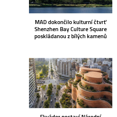
MAD dokončilo kulturní čtvrť
Shenzhen Bay Culture Square
poskládanou z bílých kamenů
Ekvádor postaví Národní