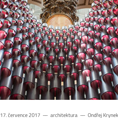
17. července 2017
––
architektura
––
Ondřej Kryne