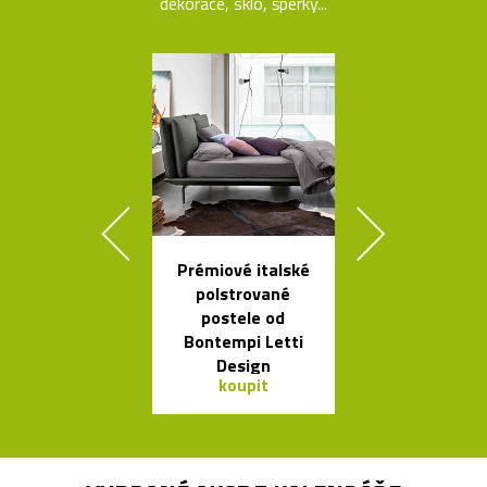
dekorace, sklo, šperky...
Prémiové italské
Geometric
polstrované
tvarovaná sví
postele od
Form
Bontempi Letti
Design
koupit
koupit