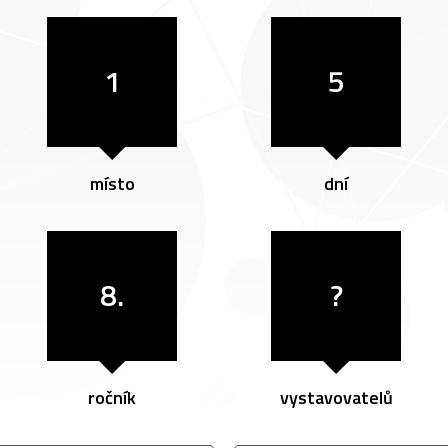
1
5
místo
dní
8.
?
ročník
vystavovatelů