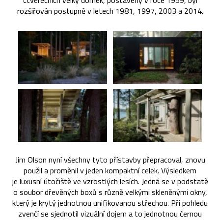
čtverečních velký domek, postavený v roce 1959, byl
rozšiřován postupně v letech 1981, 1997, 2003 a 2014.
Jim Olson nyní všechny tyto přístavby přepracoval, znovu
použil a proměnil v jeden kompaktní celek. Výsledkem
je luxusní útočiště ve vzrostlých lesích. Jedná se v podstatě
o soubor dřevěných boxů s různě velkými skleněnými okny,
který je krytý jednotnou unifikovanou střechou. Při pohledu
zvenčí se sjednotil vizuální dojem a to jednotnou černou