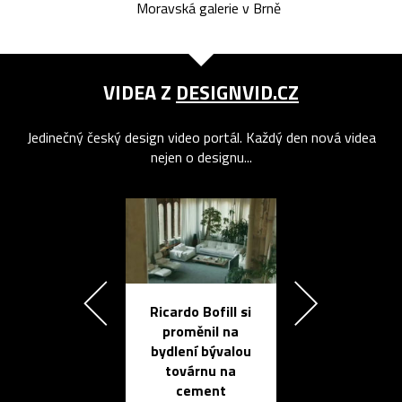
Moravská galerie v Brně
VIDEA Z
DESIGNVID.CZ
Jedinečný český design video portál. Každý den nová videa
nejen o designu...
Ricardo Bofill si
Přichází ten
proměnil na
propracovan
bydlení bývalou
elektronic
továrnu na
zápisník
cement
reMarkable