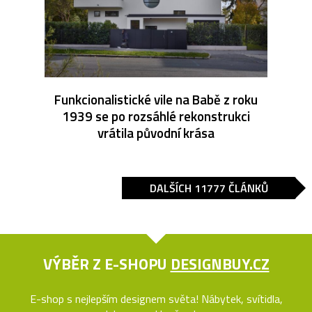
Funkcionalistické vile na Babě z roku
1939 se po rozsáhlé rekonstrukci
vrátila původní krása
DALŠÍCH 11777 ČLÁNKŮ
VÝBĚR Z E-SHOPU
DESIGNBUY.CZ
E-shop s nejlepším designem světa! Nábytek, svítidla,