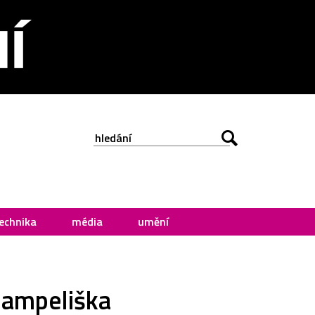
echnika
média
umění
pampeliška