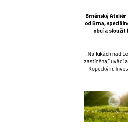
Brněnský Ateliér 
od Brna, speciál
obcí a slouži
„Na lukách nad Lel
zastíněna,“ uvádí
Kopeckým. Inves