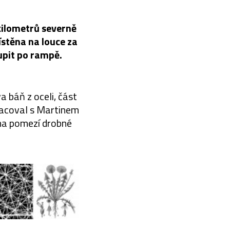
 kilometrů severně
stěna na louce za
upit po rampě.
a báň z oceli, část
racoval s Martinem
na pomezí drobné