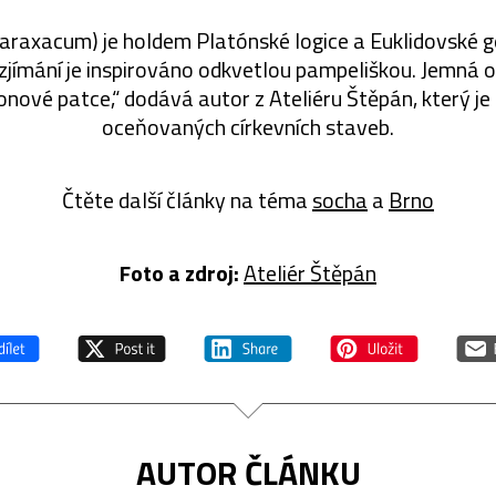
Taraxacum) je holdem Platónské logice a Euklidovské g
ozjímání je inspirováno odkvetlou pampeliškou. Jemná 
onové patce,“ dodává autor z Ateliéru Štěpán, který j
oceňovaných církevních staveb.
Čtěte další články na téma
socha
a
Brno
Foto a zdroj:
Ateliér Štěpán
AUTOR ČLÁNKU