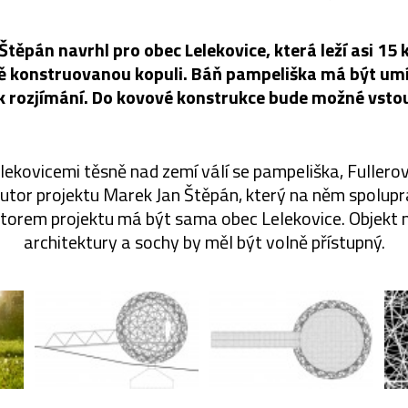
Štěpán navrhl pro obec Lelekovice, která leží asi 15
ně konstruovanou kopuli. Báň pampeliška má být umí
t k rozjímání. Do kovové konstrukce bude možné vsto
ekovicemi těsně nad zemí válí se pampeliška, Fullerov
 autor projektu Marek Jan Štěpán, který na něm spolup
torem projektu má být sama obec Lelekovice. Objekt 
architektury a sochy by měl být volně přístupný.