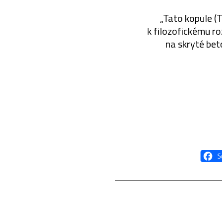
„Tato kopule (
k filozofickému r
na skryté bet