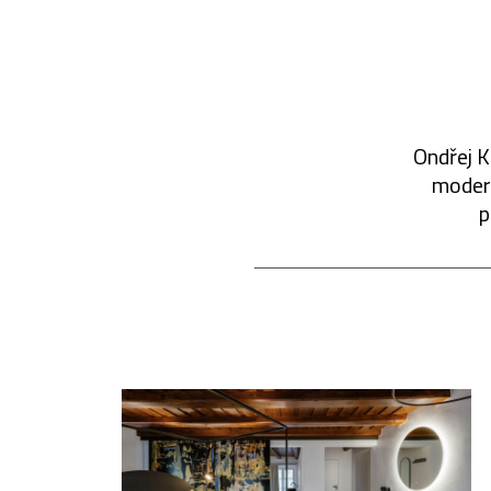
Ondřej K
modern
p