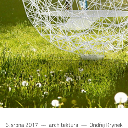
6. srpna 2017
––
architektura
––
Ondřej Krynek