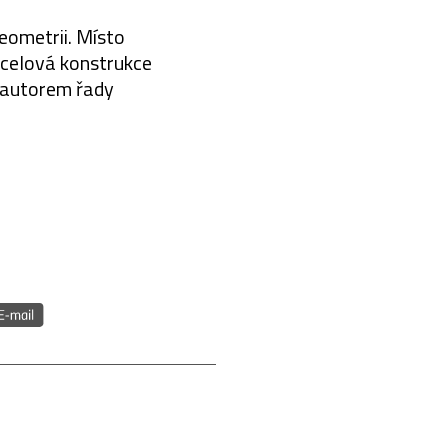
eometrii. Místo
ocelová konstrukce
e autorem řady