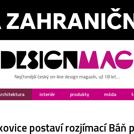
Nejčtenější český on-line design magazín, už 18 let…
architektura
interiér
produkty
móda
t
kovice postaví rozjímací Báň 