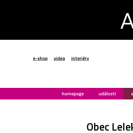
e-shop
videa
interiéry
homepage
události
Obec Lele