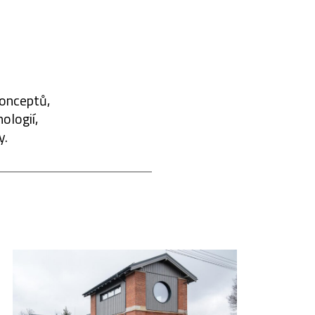
konceptů,
ologií,
y.