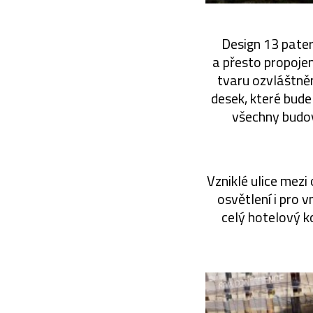
Design 13 pate
a přesto propoje
tvaru ozvláštně
desek, které bude
všechny budov
Vzniklé ulice mezi
osvětlení i pro 
celý hotelový k