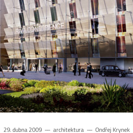
29. dubna 2009
––
architektura
––
Ondřej Krynek