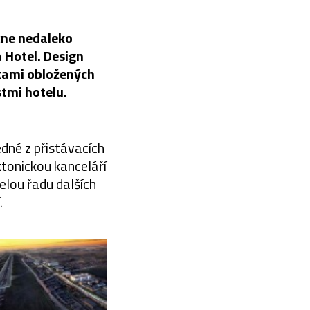
čne nedaleko
 Hotel. Design
skami obložených
stmi hotelu.
dné z přistávacích
tonickou kanceláří
elou řadu dalších
.