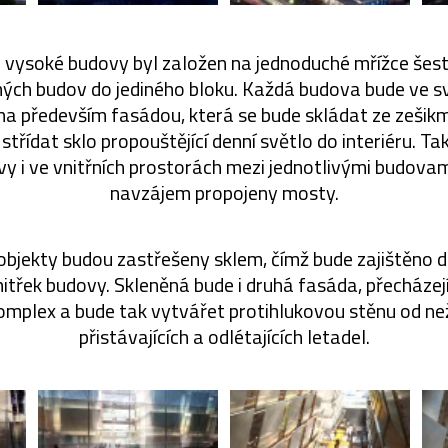
r vysoké budovy byl založen na jednoduché mřížce šes
ných budov do jediného bloku. Každá budova bude ve
na především fasádou, která se bude skládat ze zeši
 střídat sklo propouštějící denní světlo do interiéru. T
y i ve vnitřních prostorách mezi jednotlivými budovam
navzájem propojeny mosty.
 objekty budou zastřešeny sklem, čímž bude zajištěno 
vnitřek budovy. Skleněná bude i druhá fasáda, přecházejí
omplex a bude tak vytvářet protihlukovou stěnu od n
přistávajících a odlétajících letadel.