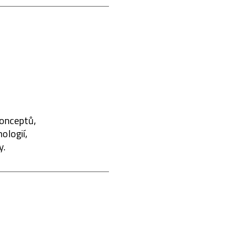
konceptů,
ologií,
y.