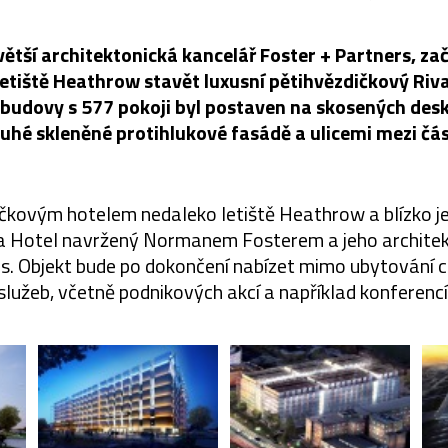
větší architektonická kancelář Foster + Partners, za
etiště Heathrow stavět luxusní pětihvězdičkový Riva
 budovy s 577 pokoji byl postaven na skosených de
uhé skleněné protihlukové fasádě a ulicemi mezi čá
čkovým hotelem nedaleko letiště Heathrow a blízko je
va Hotel navržený Normanem Fosterem a jeho architek
s. Objekt bude po dokončení nabízet mimo ubytování c
služeb, včetně podnikových akcí a například konferencí