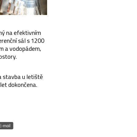
ený na efektivním
erenční sál s 1200
nem a vodopádem,
ostory.
 stavba u letiště
 let dokončena.