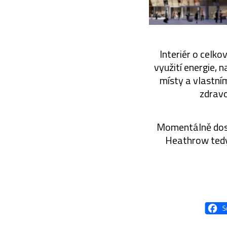
Interiér o celko
využití energie, 
místy a vlastní
zdravo
Momentálně dosta
Heathrow tedy 