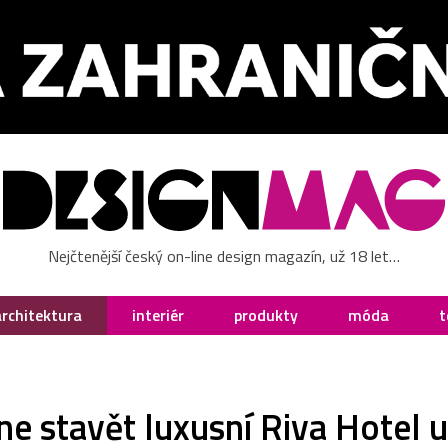
Nejčtenější český on-line design magazín, už 18 let…
architektura
interiér
produkty
móda
t
ne stavět luxusní Riva Hotel