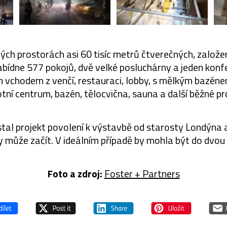
vých prostorách asi 60 tisíc metrů čtverečných, založ
nabídne 577 pokojů, dvě velké posluchárny a jeden konf
m vchodem z venčí, restauraci, lobby, s mělkým bazé
tní centrum, bazén, tělocvična, sauna a další běžné pr
l projekt povolení k výstavbě od starosty Londýna a
může začít. V ideálním případě by mohla být do dvou
Foto a zdroj:
Foster + Partners