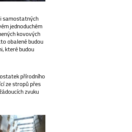
ti samostatných
 svém jednoduchém
kmených kovových
akto obalené budou
i, které budou
dostatek přírodního
cí ze stropů přes
ežádoucích zvuku