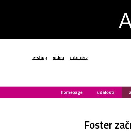
e-shop
videa
interiéry
homepage
události
Foster zač