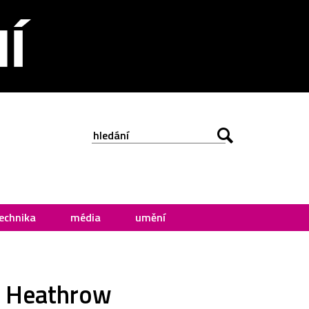
echnika
média
umění
 u Heathrow