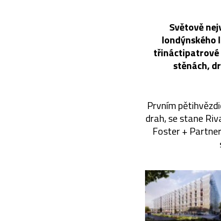
Světově nej
londýnského l
třináctipatrové
stěnách, dr
Prvním pětihvězdi
drah, se stane Ri
Foster + Partner