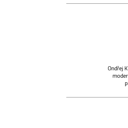
Ondřej K
modern
p