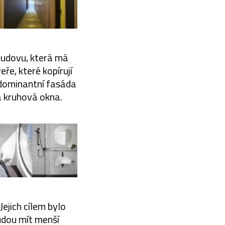
budovu, která má
e, které kopírují
e dominantní fasáda
á kruhová okna.
Jejich cílem bylo
udou mít menší