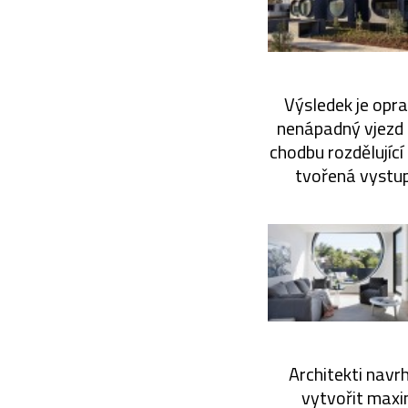
Výsledek je opr
nenápadný vjezd 
chodbu rozdělující
tvořená vystup
Architekti navrh
vytvořit maxi