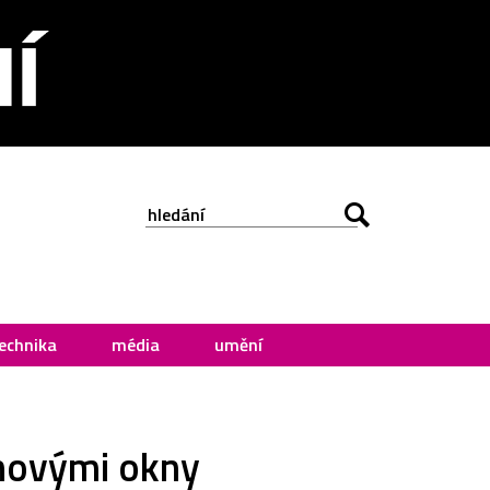
echnika
média
umění
uhovými okny