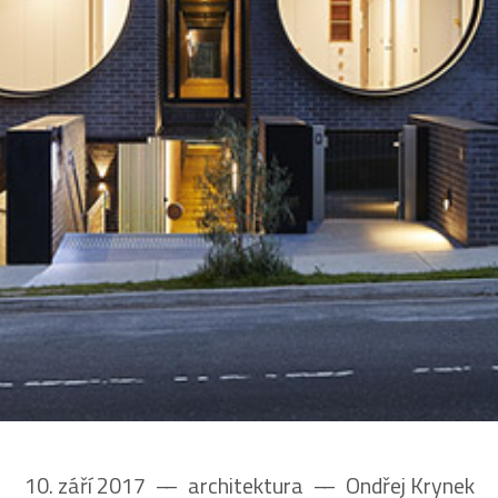
10. září 2017
––
architektura
––
Ondřej Krynek