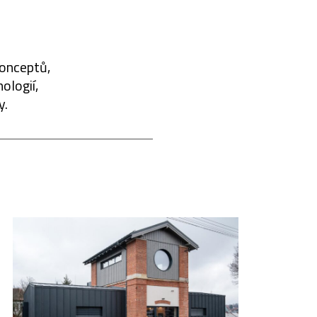
konceptů,
ologií,
y.