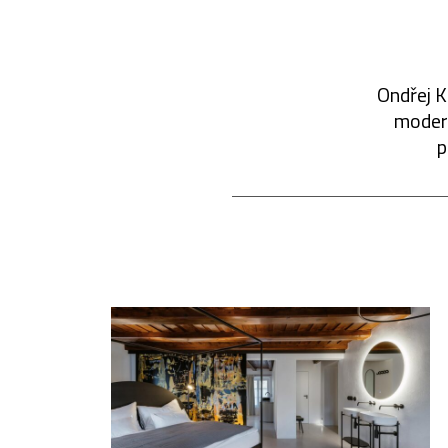
Ondřej K
modern
p