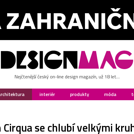
Nejčtenější český on-line design magazín, už 18 let…
architektura
interiér
produkty
móda
t
Cirqua se chlubí velkými kr