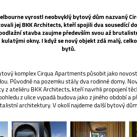
elbourne vyrostl neobvyklý bytový dům nazvaný Ci
zovali jej BKK Architects, kteří spojili dva sousedící
odlažní stavba zaujme především svou až brutalist
 kulatými okny. I když se nový objekt zdá malý, celko
bytů.
ytový komplex Cirqua Apartments působit jako novosta
dou. Původně na pozemku stály dva rodinné domy. Nový
ty z ateliéru BKK Architects, kteří navrhli propojení t
i pohledu z ulice vypadá budova jako z jiného období a
talistní architektury. V okolí najdeme další bytový dů