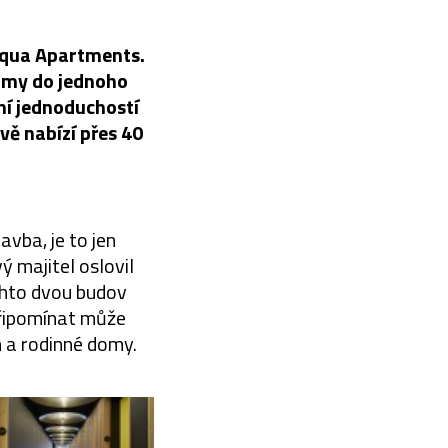
rqua Apartments.
 domy do jednoho
ní jednoduchostí
vě nabízí přes 40
vba, je to jen
 majitel oslovil
ěchto dvou budov
 připomínat může
m a rodinné domy.