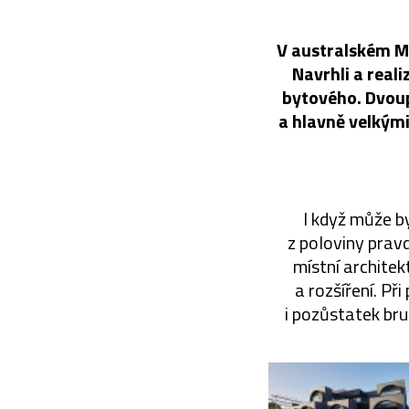
V australském M
Navrhli a reali
bytového. Dvoup
a hlavně velkými
I když může b
z poloviny prav
místní architek
a rozšíření. Př
i pozůstatek bru