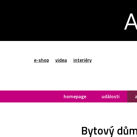
e-shop
videa
interiéry
homepage
události
Bytový dům 