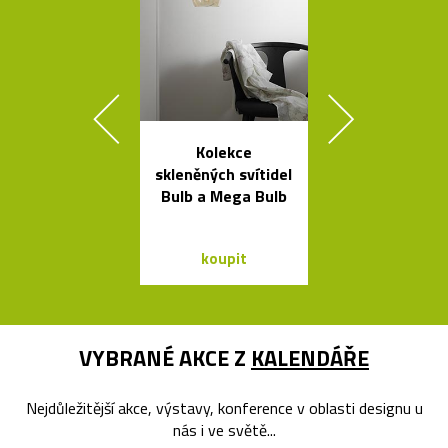
Kolekce
Česká miska 
skleněných svítidel
s ukrytý
Bulb a Mega Bulb
srdečním tv
koupit
koupit
VYBRANÉ AKCE Z
KALENDÁŘE
Nejdůležitější akce, výstavy, konference v oblasti designu u
nás i ve světě...