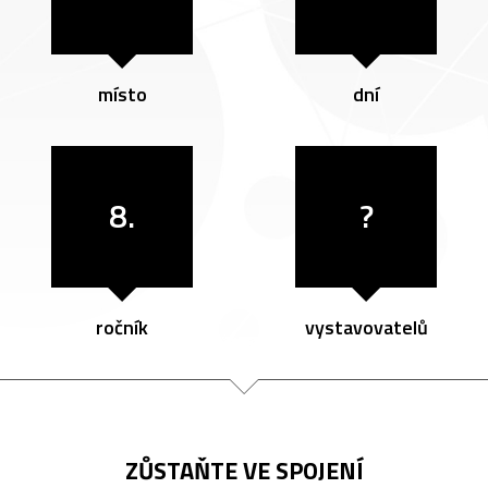
místo
dní
8.
?
ročník
vystavovatelů
ZŮSTAŇTE VE SPOJENÍ