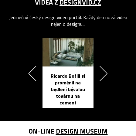
VIDEA Z
DESIGNVID.CZ
Jedinečný český design video portál. Každý den nová videa
nejen o designu...
Ricardo Bofill si
Přichází ten
proměnil na
propracovan
bydlení bývalou
elektronic
továrnu na
zápisník
cement
reMarkable
ON-LINE
DESIGN MUSEUM