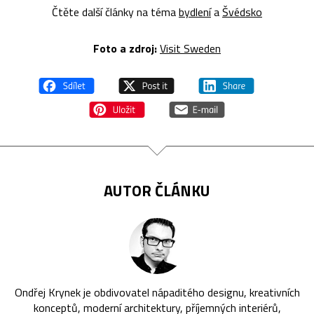
Čtěte další články na téma
bydlení
a
Švédsko
Foto a zdroj:
Visit Sweden
AUTOR ČLÁNKU
Ondřej Krynek je obdivovatel nápaditého designu, kreativních
konceptů, moderní architektury, příjemných interiérů,