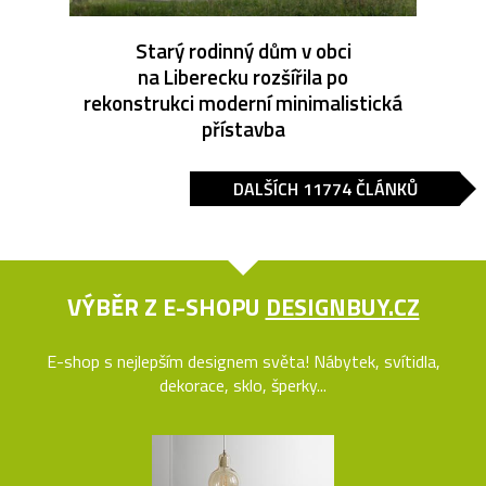
Starý rodinný dům v obci
na Liberecku rozšířila po
rekonstrukci moderní minimalistická
přístavba
DALŠÍCH 11774 ČLÁNKŮ
VÝBĚR Z E-SHOPU
DESIGNBUY.CZ
E-shop s nejlepším designem světa! Nábytek, svítidla,
dekorace, sklo, šperky...