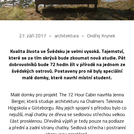
27. září 2017
architektura
Ondřej Krynek
Kvalita života ve Švédsku je velmi vysoká. Tajemství,
které se za tím skrývá bude zkoumat nová studie. Pět
dobrovolníků bude 72 hodin žít v přírodě na jednom ze
švédských ostrovů. Postaveny pro ně byly speciální
malé domky, které navrhl místní student.
Malé domky pro projekt The 72 Hour Cabin navrhla Jenna
Berger, která studuje architekturu na Chalmers Tekniska
Högskola v Göteborgu. Aby jejich spojení s přírodou bylo co
nejužší, mají chatky ze dřeva se sedlovou střechou velkou
část prosklenou. Dřevěná výplň je tedy pouze na podlaze
a přední a zadní strany chatky. Sedlová střecha i postranní