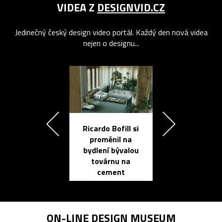
VIDEA Z
DESIGNVID.CZ
Jedinečný český design video portál. Každý den nová videa
nejen o designu...
Ricardo Bofill si
Přichází ten
proměnil na
propracovan
bydlení bývalou
elektronic
továrnu na
zápisník
cement
reMarkable
ON-LINE
DESIGN MUSEUM