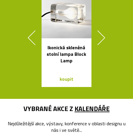
Ikonická skleněná
Poctivé hlin
stolní lampa Block
věšáky Arro
Lamp
černé a bí
koupit
koupit
VYBRANÉ AKCE Z
KALENDÁŘE
Nejdůležitější akce, výstavy, konference v oblasti designu u
nás i ve světě...