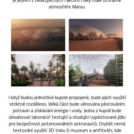
je jedním z nebezpečných faktorů i díky malé ochranné
atmosféře Marsu.
I když budou jednotlivé kupole propojené, bude jejich využití
striktně rozděleno. Velká část bude věnována pěstováním
potravin a získávání energie i vody. Jedna z kupolí bude
obsahovat laboratoř testující a studující vypěstované jídlo
pro bezpečnost potencionálních astronautů. Chybět nemá
testování využití 3D tisku či muzeum a amfiteátr, kde