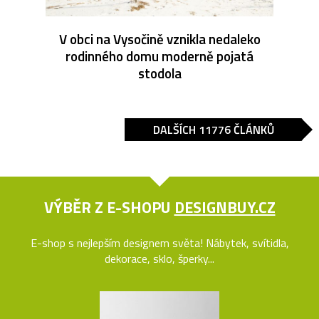
V obci na Vysočině vznikla nedaleko
rodinného domu moderně pojatá
stodola
DALŠÍCH 11776 ČLÁNKŮ
VÝBĚR Z E-SHOPU
DESIGNBUY.CZ
E-shop s nejlepším designem světa! Nábytek, svítidla,
dekorace, sklo, šperky...