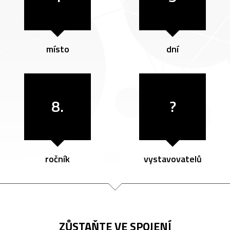
místo
dní
8.
?
ročník
vystavovatelů
ZŮSTAŇTE VE SPOJENÍ