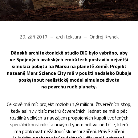
29. září 2017
architektura
Ondřej Krynek
Dánské architektonické studio BIG bylo vybráno, aby
ve Spojených arabských emirátech postavilo největší
simulaci pobytu na Marsu na planetě Země. Projekt
nazvaný Mars Science City má v poušti nedaleko Dubaje
poskytnout realistický model simulace života
na povrchu rudé planety.
Celkově má mít projekt rozlohu 1,9 milionu čtverečních stop,
tedy asi 177 tisíc metrů čtverečních. Jednat se má o pět
rozdílně velkých a navzájem propojených kupolí tvořených
speciální konstrukcí a novým typem průsvitné fólie, která
má pohlcovat nežádoucí sluneční záření. Právě záření