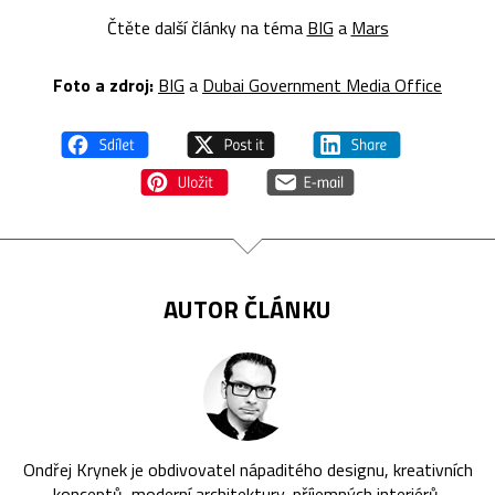
Čtěte další články na téma
BIG
a
Mars
Foto a zdroj:
BIG
a
Dubai Government Media Office
AUTOR ČLÁNKU
Ondřej Krynek je obdivovatel nápaditého designu, kreativních
konceptů, moderní architektury, příjemných interiérů,