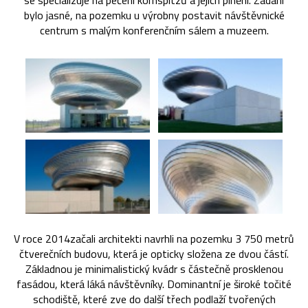
se specializuje na pečení kornspitzů a jejich plnění. Zadání
bylo jasné, na pozemku u výrobny postavit návštěvnické
centrum s malým konferenčním sálem a muzeem.
V roce 2014začali architekti navrhli na pozemku 3 750 metrů
čtverečních budovu, která je opticky složena ze dvou částí.
Základnou je minimalistický kvádr s částečně prosklenou
fasádou, která láká návštěvníky. Dominantní je široké točité
schodiště, které zve do další třech podlaží tvořených