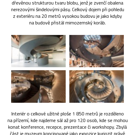
dřevěnou strukturou tvaru blobu, jenž je zvenčí obalena
nerezovými šindelovými pásy. Celkový dojem při pohledu
z exteriéru na 20 metrů vysokou budovu je jako kdyby
na budově přistál mimozemský koráb.
Interiér o celkové užitné ploše 1 850 metrů je rozděleno
na přízemí, kde najdeme sál až pro 120 osob, kde se mohou
konat konference, recepce, prezentace či workshopy. Zbylá
část je muzeum koncipované jako expozice kuriozit právě