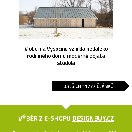
V obci na Vysočině vznikla nedaleko
rodinného domu moderně pojatá
stodola
DALŠÍCH 11777 ČLÁNKŮ
VÝBĚR Z E-SHOPU
DESIGNBUY.CZ