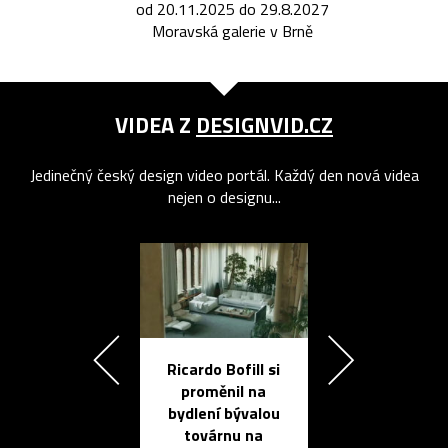
od 20.11.2025 do 29.8.2027
Moravská galerie v Brně
VIDEA Z
DESIGNVID.CZ
Jedinečný český design video portál. Každý den nová videa
nejen o designu...
Ricardo Bofill si
Přichází ten
proměnil na
propracovan
bydlení bývalou
elektronic
továrnu na
zápisník