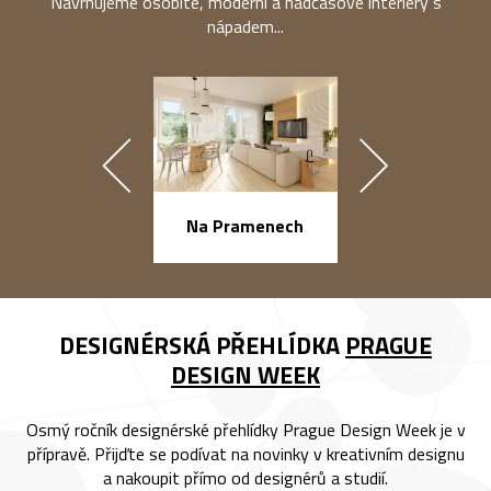
Navrhujeme osobité, moderní a nadčasové interiéry s
nápadem...
náměstí Na Ba
Na Pramenech
DESIGNÉRSKÁ PŘEHLÍDKA
PRAGUE
DESIGN WEEK
Osmý ročník designérské přehlídky Prague Design Week je v
přípravě. Přijďte se podívat na novinky v kreativním designu
a nakoupit přímo od designérů a studií.