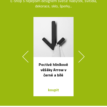
E-shop s nejlepším designem světa! Nábytek, svítidla,
dekorace, sklo, šperky...
Poctivé hliníkové
Česká závě
věšáky Arrow v
svítidla Sha
černé a bílé
ze skla a dř
koupit
koupit