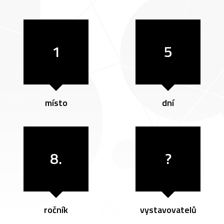
1
5
místo
dní
8.
?
ročník
vystavovatelů