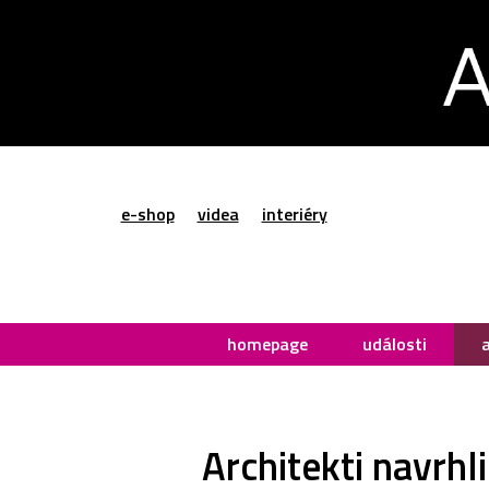
e-shop
videa
interiéry
homepage
události
Architekti navrhl