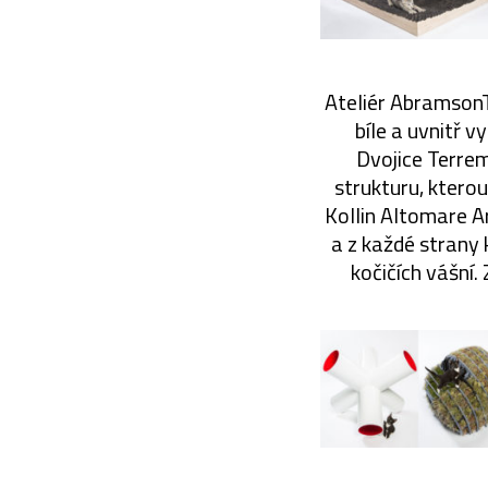
Ateliér AbramsonTe
bíle a uvnitř v
Dvojice Terre
strukturu, kterou
Kollin Altomare A
a z každé strany 
kočičích vášní.