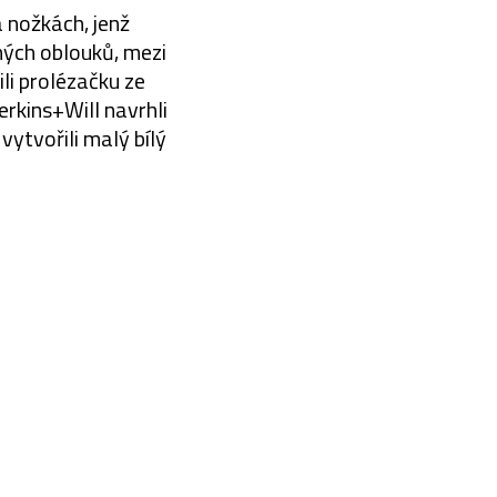
 nožkách, jenž
ných oblouků, mezi
ili prolézačku ze
rkins+Will navrhli
vytvořili malý bílý