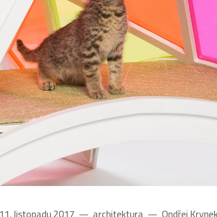
11. listopadu 2017
––
architektura
––
Ondřej Kryne