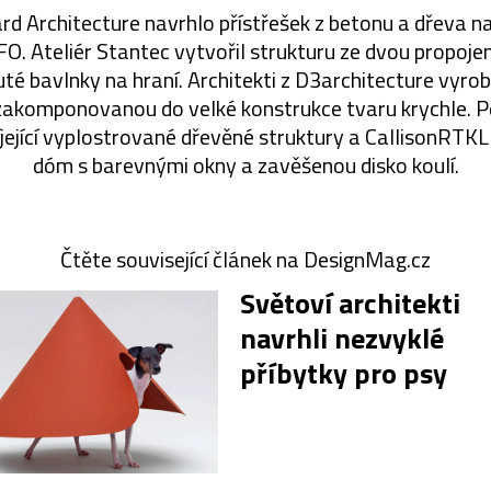
rd Architecture navrhlo přístřešek z betonu a dřeva na
O. Ateliér Stantec vytvořil strukturu ze dvou propoje
té bavlnky na hraní. Architekti z D3architecture vyrob
akomponovanou do velké konstrukce tvaru krychle. Pe
jející vyplostrované dřevěné struktury a CallisonRTKL 
dóm s barevnými okny a zavěšenou disko koulí.
Čtěte související článek na DesignMag.cz
Světoví architekti
navrhli nezvyklé
příbytky pro psy