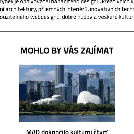
rynek je obdivovatel nápaditého designu, kreativních 
í architektury, příjemných interiérů, inovativních techn
oužitelného webdesignu, dobré hudby a veškeré kultur
MOHLO BY VÁS ZAJÍMAT
MAD dokončilo kulturní čtvrť