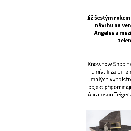
Již šestým rokem 
návrhů na venk
Angeles a mezi
zelen
Knowhow Shop navr
umístili zalomen
malých vypolstro
objekt připomínaj
Abramson Teiger A