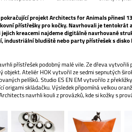
pokračující projekt Architects for Animals přinesl 
ovní přístřešky pro kočky. Navrhovali je tentokrát a
 jejich kreacemi najdeme digitálně navrhované stru
í, industriální bludiště nebo party přístřešek s disko 
hli přístřešek podobný malé vile. Ze dřeva vytvořili 
ý objekt. Ateliér HOK vytvořil ze sedmi sepnutých šir
vaných pelíšků. Studio ES EN EM vytvořilo z překližk
ící origami skládačku. Výsledek připomíná velkou oranž
rchitects navrhli kouli z provázků, kde si kožky s prov