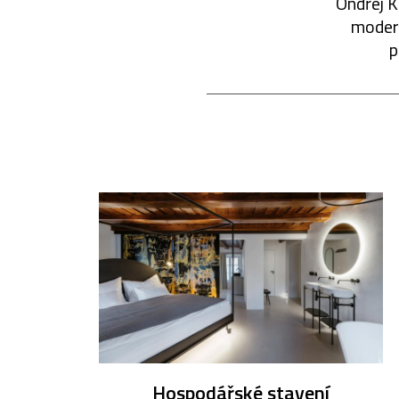
Ondřej K
modern
p
Hospodářské stavení