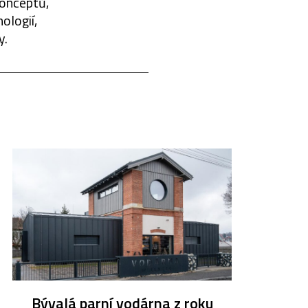
konceptů,
ologií,
y.
Bývalá parní vodárna z roku