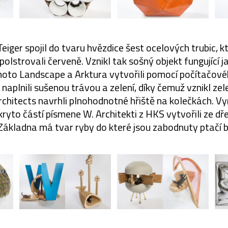
iger spojil do tvaru hvězdice šest ocelových trubic, kt
ypolstrovali červeně. Vznikl tak sošný objekt fungující 
moto Landscape a Arktura vytvořili pomocí počítačov
 naplnili sušenou trávou a zelení, díky čemuž vznikl zel
rchitects navrhli plnohodnotné hřiště na kolečkách. Vy
kryto částí písmene W. Architekti z HKS vytvořili ze d
 Základna má tvar ryby do které jsou zabodnuty ptačí 