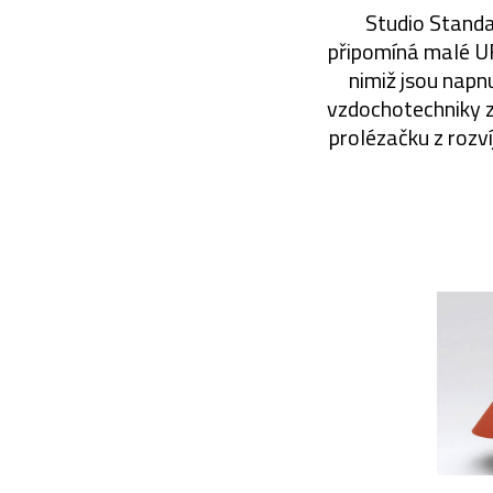
Studio Standa
připomíná malé UF
nimiž jsou napnu
vzdochotechniky z
prolézačku z rozví