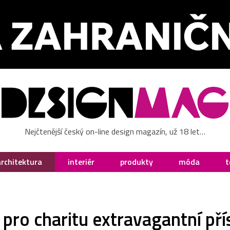
Nejčtenější český on-line design magazín, už 18 let…
architektura
interiér
produkty
móda
t
i pro charitu extravagantní př