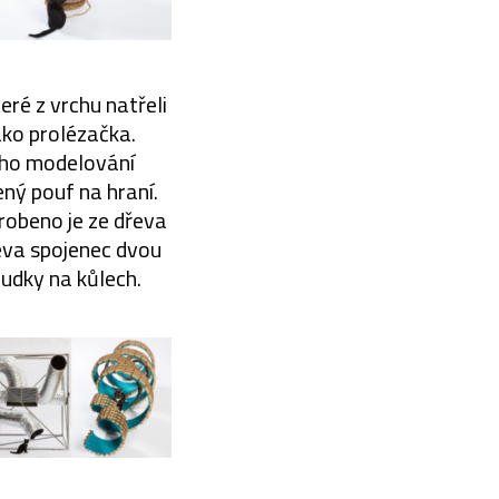
eré z vrchu natřeli
jako prolézačka.
ého modelování
ený pouf na hraní.
robeno je ze dřeva
řeva spojenec dvou
budky na kůlech.