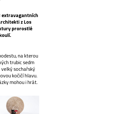
13 extravagantních
rchitekti z Los
ktury prorostlé
koulí.
podestu, na kterou
okých trubic sedm
y velký sochařský
ovou kočičí hlavu.
ázky mohou i hrát.