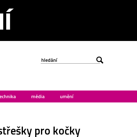
echnika
média
umění
ístřešky pro kočky