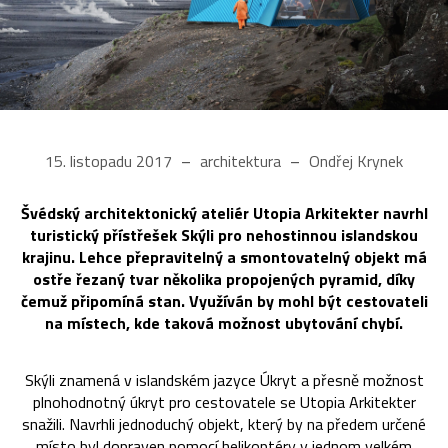
15. listopadu 2017
architektura
Ondřej Krynek
Švédský architektonický ateliér Utopia Arkitekter navrhl
turistický přístřešek Skýli pro nehostinnou islandskou
krajinu. Lehce přepravitelný a smontovatelný objekt má
ostře řezaný tvar několika propojených pyramid, díky
čemuž připomíná stan. Využíván by mohl být cestovateli
na místech, kde taková možnost ubytování chybí.
Skýli znamená v islandském jazyce Úkryt a přesně možnost
plnohodnotný úkryt pro cestovatele se Utopia Arkitekter
snažili. Navrhli jednoduchý objekt, který by na předem určené
místo byl dopraven pomocí helikoptéry v jednom velkém