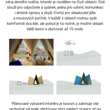
zdroj denního světla. Interiér je rozdělen na čtyři oblasti. Dvě
slouží pro odpočinek a spánek, jedna pro vaření, komunikaci
i drobné opravy a zbylý čtvrtý pro skladování jídla
a nouzových potřeb. V každé z oblastí mohou spát
komfortně dva lidé, ale pokud je to nutné, je možné sklopit
další lavice a ubytovat až 15 osob.
Plánované vybavení interiéru je luxusní a zahrnuje vše
nezbytné od malé ošetřovny přes nabíjecí stanice až po