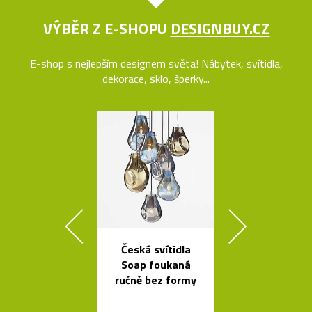
VÝBĚR Z E-SHOPU
DESIGNBUY.CZ
E-shop s nejlepším designem světa! Nábytek, svítidla,
dekorace, sklo, šperky...
Česká svítidla
Skleněné bal
Soap foukaná
jako česká sví
ručně bez formy
Memory