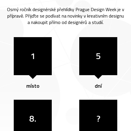
Osmý ročník designérské přehlídky Prague Design Week je v
přípravě. Přijďte se podívat na novinky v kreativním designu
a nakoupit přímo od designérů a studií.
1
5
místo
dní
8.
?