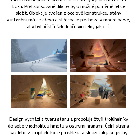
boxu. Prefabrikované díly by bylo možné poměrně lehce
složit. Objekt je tvořen z ocelové konstrukce, stěny
v interiéru má ze dřeva a střecha je plechová v modré barvě,
aby byl přístřešek dobře viditelný jako cíl.
Design vychází z tvaru stanu a propojuje čtyři trojúhelníky
do sebe v jednolitou hmotu s ostrými hranami. Čelní strana
každého z trojúhelníků je prosklena a slouží tak jako jediný