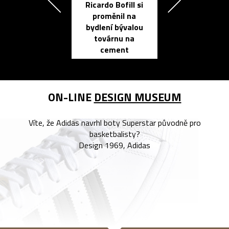
Ricardo Bofill si
Přichází ten
proměnil na
propracovan
bydlení bývalou
elektronic
továrnu na
zápisník
cement
reMarkable
ON-LINE
DESIGN MUSEUM
Víte, že Adidas navrhl boty Superstar původně pro
basketbalisty?
Design 1969, Adidas