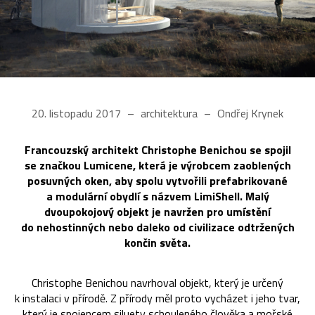
20. listopadu 2017
architektura
Ondřej Krynek
Francouzský architekt Christophe Benichou se spojil
se značkou Lumicene, která je výrobcem zaoblených
posuvných oken, aby spolu vytvořili prefabrikované
a modulární obydlí s názvem LimiShell. Malý
dvoupokojový objekt je navržen pro umístění
do nehostinných nebo daleko od civilizace odtržených
končin světa.
Christophe Benichou navrhoval objekt, který je určený
k instalaci v přírodě. Z přírody měl proto vycházet i jeho tvar,
který je spojencem siluety schouleného člověka a mořské