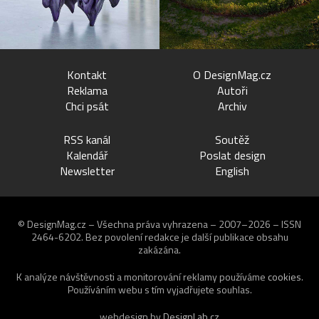
Kontakt
O DesignMag.cz
Reklama
Autoři
Chci psát
Archiv
RSS kanál
Soutěž
Kalendář
Poslat design
Newsletter
English
© DesignMag.cz – Všechna práva vyhrazena – 2007–2026 – ISSN
2464-6202.
Bez povolení redakce je další publikace obsahu
zakázána.
K analýze návštěvnosti a monitorování reklamy používáme
cookies
.
Používáním webu s tím vyjadřujete souhlas.
webdesign by
DesignLab.cz