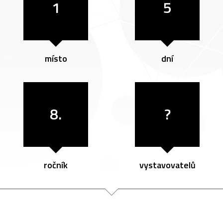
1
5
místo
dní
8.
?
ročník
vystavovatelů