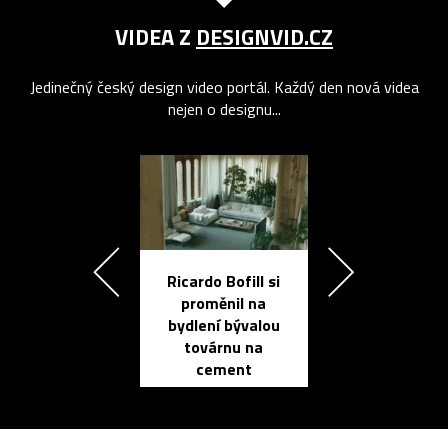
VIDEA Z
DESIGNVID.CZ
Jedinečný český design video portál. Každý den nová videa
nejen o designu...
Ricardo Bofill si
Přichází ten
proměnil na
propracovan
bydlení bývalou
elektronic
továrnu na
zápisník
cement
reMarkable