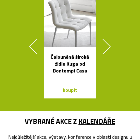
Čalouněná široká
Minimalisti
židle Kuga od
dřevěné sch
Bontempi Casa
Step
koupit
koupit
VYBRANÉ AKCE Z
KALENDÁŘE
Nejdůležitější akce, výstavy, konference v oblasti designu u