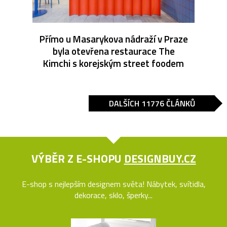
Přímo u Masarykova nádraží v Praze
byla otevřena restaurace The
Kimchi s korejským street foodem
DALŠÍCH 11776 ČLÁNKŮ
VÝBĚR Z E-SHOPU
DESIGNBUY.CZ
E-shop s nejlepším designem světa! Nábytek, svítidla,
dekorace, sklo, šperky...