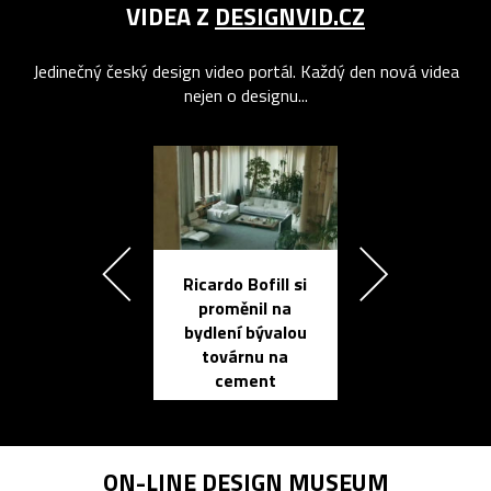
VIDEA Z
DESIGNVID.CZ
Jedinečný český design video portál. Každý den nová videa
nejen o designu...
Ricardo Bofill si
Přichází ten
proměnil na
propracovan
bydlení bývalou
elektronic
továrnu na
zápisník
cement
reMarkable
ON-LINE
DESIGN MUSEUM