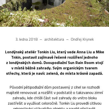
3. ledna 2018
architektura
Ondřej Krynek
Londýnský ateliér Tonkin Liu, který vede Anna Liu a Mike
Tnkin, postavil zajímavě řešené rozšíření jednoho
z londýnských domů. Dvoupodlažní Sun Rain Room stojí
v místě běžné zahrady. Svým organickým tvarem
střechy, která je navíc zelená, do místa krásně zapadá.
Původní pětipodlažní dům postavený z cihel se rozhodli
majitelé renovovat a rozšířit v podstatě o takzvanou zimní
zahradu, kde chtěli část své zahrady do vnitro bloku
zastřešit a využívat celoročně. Tonkin Liu provedli citlivou
rekonstrukci stávajícího objektu a navrhli přistavět