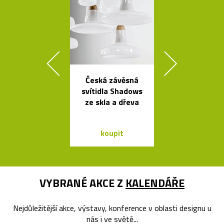
Česká závěsná
Elegantn
svítidla Shadows
květináč
ze skla a dřeva
Botanique 
kovovém pod
koupit
koupit
VYBRANÉ AKCE Z
KALENDÁŘE
Nejdůležitější akce, výstavy, konference v oblasti designu u
nás i ve světě...