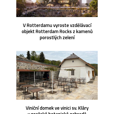
V Rotterdamu vyroste vzdělávací
objekt Rotterdam Rocks z kamenů
porostlých zelení
Viniční domek ve vinici sv. Kláry
v pražské botanické zahradě