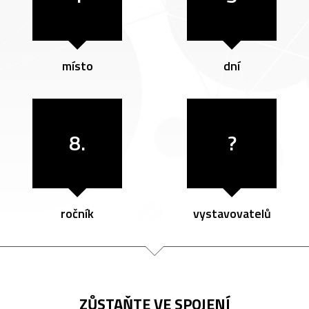
místo
dní
8.
?
ročník
vystavovatelů
ZŮSTAŇTE VE SPOJENÍ