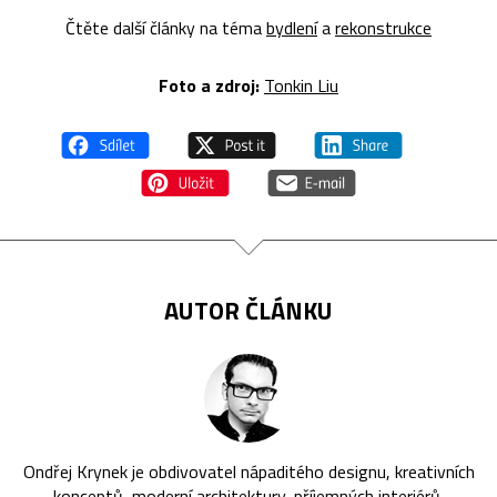
Čtěte další články na téma
bydlení
a
rekonstrukce
Foto a zdroj:
Tonkin Liu
AUTOR ČLÁNKU
Ondřej Krynek je obdivovatel nápaditého designu, kreativních
konceptů, moderní architektury, příjemných interiérů,