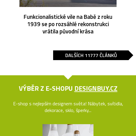
Funkcionalistické vile na Babě z roku
1939 se po rozsáhlé rekonstrukci
vrátila původní krása
DALŠÍCH 11777 ČLÁNKŮ
VÝBĚR Z E-SHOPU
DESIGNBUY.CZ
E-shop s nejlepším designem světa! Nábytek, svítidla,
dekorace, sklo, šperky...