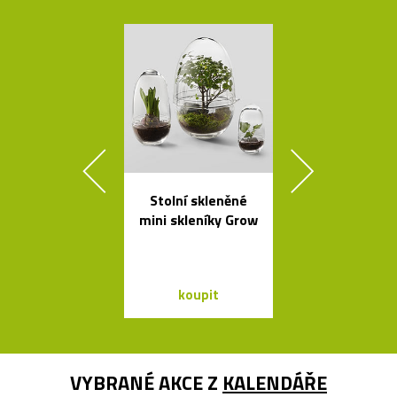
Stolní skleněné
Kávovary Mo
mini skleníky Grow
Davida
Chipperfie
koupit
koupit
VYBRANÉ AKCE Z
KALENDÁŘE