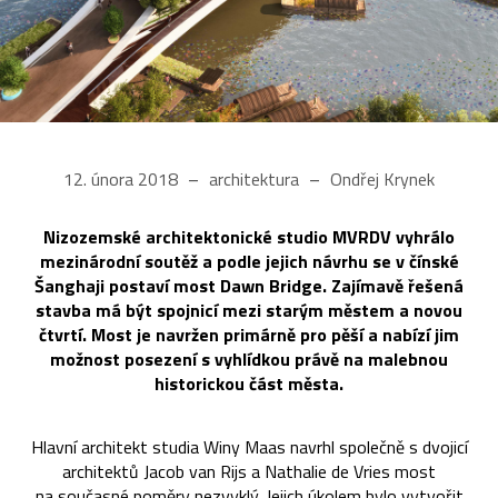
12. února 2018
architektura
Ondřej Krynek
Nizozemské architektonické studio MVRDV vyhrálo
mezinárodní soutěž a podle jejich návrhu se v čínské
Šanghaji postaví most Dawn Bridge. Zajímavě řešená
stavba má být spojnicí mezi starým městem a novou
čtvrtí. Most je navržen primárně pro pěší a nabízí jim
možnost posezení s vyhlídkou právě na malebnou
historickou část města.
Hlavní architekt studia Winy Maas navrhl společně s dvojicí
architektů Jacob van Rijs a Nathalie de Vries most
na současné poměry nezvyklý. Jejich úkolem bylo vytvořit