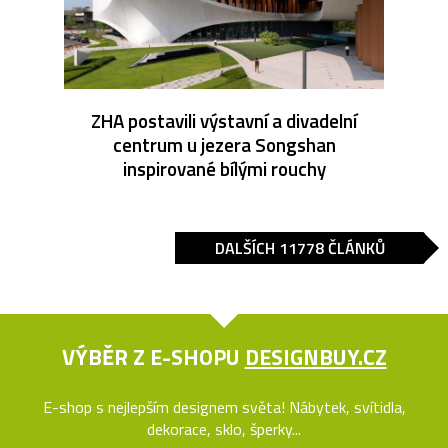
ZHA postavili výstavní a divadelní
centrum u jezera Songshan
inspirované bílými rouchy
DALŠÍCH 11778 ČLÁNKŮ
VÝBĚR Z E-SHOPU
DESIGNBUY.CZ
E-shop s nejlepším designem světa! Nábytek, svítidla,
dekorace, sklo, šperky...