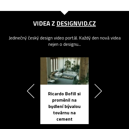
VIDEA Z
DESIGNVID.CZ
Jedinečný český design video portál. Každý den nová videa
nejen o designu...
Ricardo Bofill si
Přichází ten
proměnil na
propracovan
bydlení bývalou
elektronic
továrnu na
zápisník
cement
reMarkable