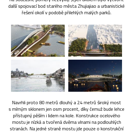
další spojovací bod starého města Zhujiajiao a urbanistické
řešení okolí v podobě přilehlých malých parků.
Navrhli proto 80 metrů dlouhý a 24 metrů široký most
s mírným sklonem jen osm procent, díky čemuž bude lehce
přístupný pěším i lidem na kole. Konstrukce ocelového
mostu je nízká a tvořená dvěma vlnami na podlouhlých
stranách. Na jedné straně mostu jde pouze o konstrukční