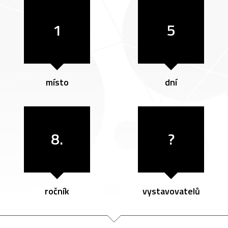
1
5
místo
dní
8.
?
ročník
vystavovatelů