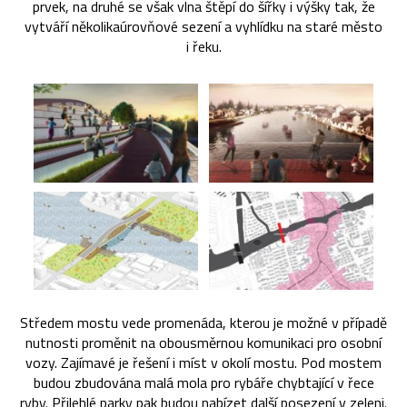
prvek, na druhé se však vlna štěpí do šířky i výšky tak, že
vytváří několikaúrovňové sezení a vyhlídku na staré město
i řeku.
Středem mostu vede promenáda, kterou je možné v případě
nutnosti proměnit na obousměrnou komunikaci pro osobní
vozy. Zajímavé je řešení i míst v okolí mostu. Pod mostem
budou zbudována malá mola pro rybáře chybtající v řece
ryby. Přilehlé parky pak budou nabízet další posezení v zeleni.