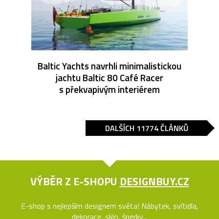
Baltic Yachts navrhli minimalistickou
jachtu Baltic 80 Café Racer
s překvapivým interiérem
DALŠÍCH 11774 ČLÁNKŮ
VÝBĚR Z E-SHOPU
DESIGNBUY.CZ
E-shop s nejlepším designem světa! Nábytek, svítidla,
dekorace, sklo, šperky...