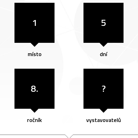
1
5
místo
dní
8.
?
ročník
vystavovatelů