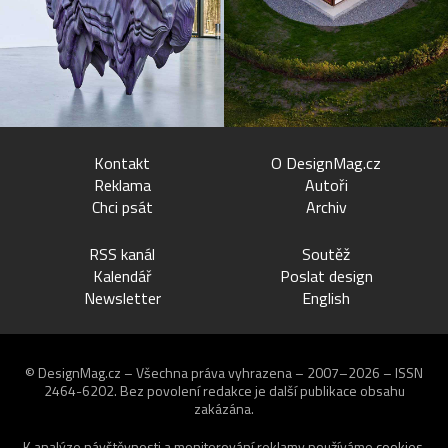
Kontakt
O DesignMag.cz
Reklama
Autoři
Chci psát
Archiv
RSS kanál
Soutěž
Kalendář
Poslat design
Newsletter
English
© DesignMag.cz – Všechna práva vyhrazena – 2007–2026 – ISSN
2464-6202.
Bez povolení redakce je další publikace obsahu
zakázána.
K analýze návštěvnosti a monitorování reklamy používáme
cookies
.