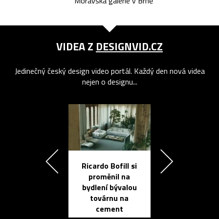
Moravská galerie v Brně
VIDEA Z
DESIGNVID.CZ
Jedinečný český design video portál. Každý den nová videa
nejen o designu...
Ricardo Bofill si
Přichází ten
proměnil na
propracovan
bydlení bývalou
elektronic
továrnu na
zápisník
cement
reMarkable