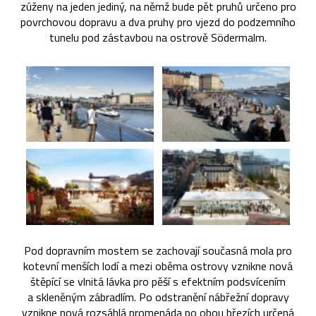
zúženy na jeden jediný, na němž bude pět pruhů určeno pro
povrchovou dopravu a dva pruhy pro vjezd do podzemního
tunelu pod zástavbou na ostrově Södermalm.
Pod dopravním mostem se zachovají současná mola pro
kotevní menších lodí a mezi oběma ostrovy vznikne nová
štěpící se vlnitá lávka pro pěší s efektním podsvícením
a skleněným zábradlím. Po odstranění nábřežní dopravy
vznikne nová rozsáhlá promenáda po obou březích určená