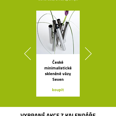
České
Česká porcel
minimalistické
miska ve tv
skleněné vázy
loďky
Seven
koupit
koupit
VYBRANÉ AKCE Z
KALENDÁŘE