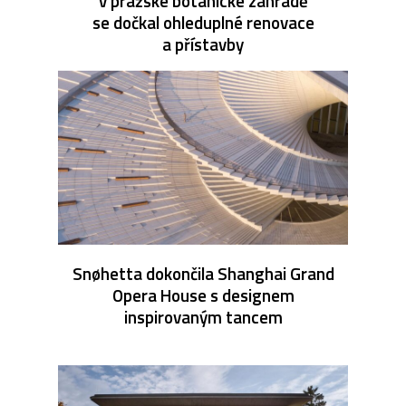
v pražské botanické zahradě
se dočkal ohleduplné renovace
a přístavby
Snøhetta dokončila Shanghai Grand
Opera House s designem
inspirovaným tancem