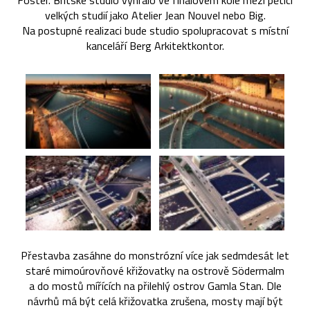
Foster. Britské studio vyhrálo ve finálovém kole mezi pěticí
velkých studií jako Atelier Jean Nouvel nebo Big.
Na postupné realizaci bude studio spolupracovat s místní
kanceláří Berg Arkitektkontor.
Přestavba zasáhne do monstrózní více jak sedmdesát let
staré mimoúrovňové křižovatky na ostrově Södermalm
a do mostů mířících na přilehlý ostrov Gamla Stan. Dle
návrhů má být celá křižovatka zrušena, mosty mají být