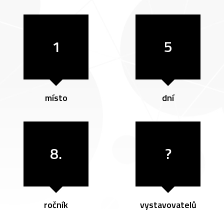
1
5
místo
dní
8.
?
ročník
vystavovatelů