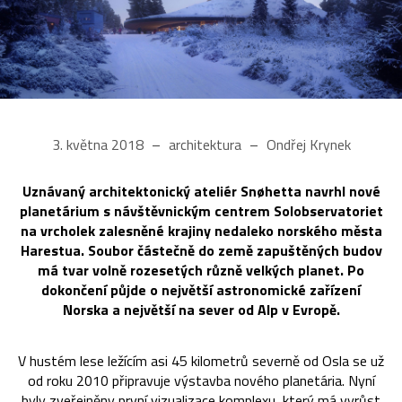
3. května 2018
architektura
Ondřej Krynek
Uznávaný architektonický ateliér Snøhetta navrhl nové
planetárium s návštěvnickým centrem Solobservatoriet
na vrcholek zalesněné krajiny nedaleko norského města
Harestua. Soubor částečně do země zapuštěných budov
má tvar volně rozesetých různě velkých planet. Po
dokončení půjde o největší astronomické zařízení
Norska a největší na sever od Alp v Evropě.
V hustém lese ležícím asi 45 kilometrů severně od Osla se už
od roku 2010 připravuje výstavba nového planetária. Nyní
byly zveřejněny první vizualizace komplexu, který má vyrůst