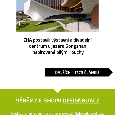
ZHA postavili výstavní a divadelní
centrum u jezera Songshan
inspirované bílými rouchy
DALŠÍCH 11775 ČLÁNKŮ
VÝBĚR Z E-SHOPU
DESIGNBUY.CZ
E-shop s nejlepším designem světa! Nábytek, svítidla,