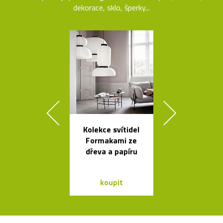
dekorace, sklo, šperky...
Kolekce svítidel
Prémiové ita
Formakami ze
polstrova
dřeva a papíru
postele o
Bontempi Le
Design
koupit
koupit