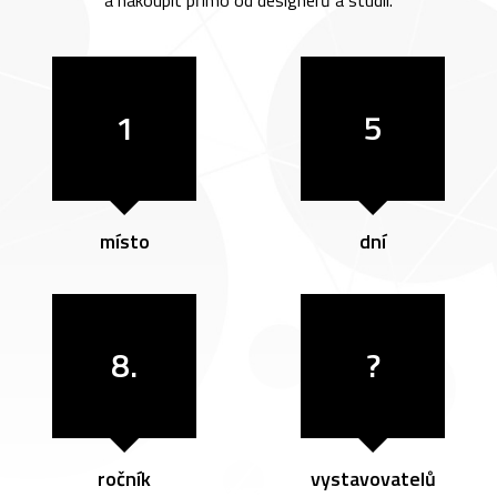
a nakoupit přímo od designérů a studií.
1
5
místo
dní
8.
?
ročník
vystavovatelů