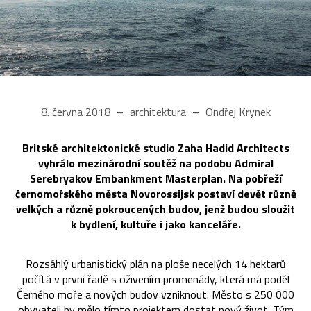
8. června 2018
architektura
Ondřej Krynek
Britské architektonické studio Zaha Hadid Architects
vyhrálo mezinárodní soutěž na podobu Admiral
Serebryakov Embankment Masterplan. Na pobřeží
černomořského města Novorossijsk postaví devět různě
velkých a různě pokroucených budov, jenž budou sloužit
k bydlení, kultuře i jako kanceláře.
Rozsáhlý urbanistický plán na ploše necelých 14 hektarů
počítá v první řadě s oživením promenády, která má podél
Černého moře a nových budov vzniknout. Město s 250 000
obyvateli by mělo tímto projektem dostat nový život. Tým