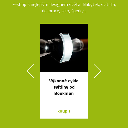
E-shop s nejlepším designem světa! Nábytek, svítidla,
dekorace, sklo, šperky...
Výkonné cyklo
Set český
svítilny od
svítících
Bookman
skleněnýc
balónků Me
koupit
koupit