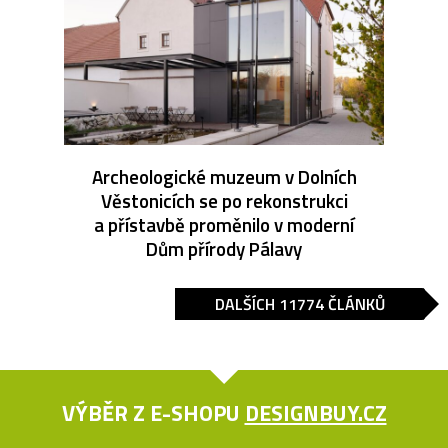
Archeologické muzeum v Dolních
Věstonicích se po rekonstrukci
a přístavbě proměnilo v moderní
Dům přírody Pálavy
DALŠÍCH 11774 ČLÁNKŮ
VÝBĚR Z E-SHOPU
DESIGNBUY.CZ