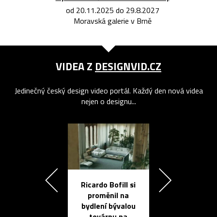
od 20.11.2025 do 29.8.2027
Moravská galerie v Brně
VIDEA Z
DESIGNVID.CZ
Jedinečný český design video portál. Každý den nová videa
nejen o designu...
Ricardo Bofill si
Přichází ten
proměnil na
propracovan
bydlení bývalou
elektronic
továrnu na