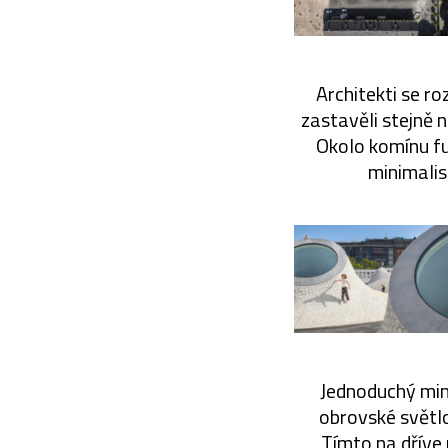
Architekti se ro
zastavěli stejně 
Okolo komínu fun
minimalis
Jednoduchý mini
obrovské světlo
Tímto na dříve 