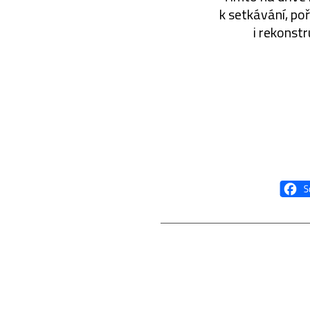
k setkávání, poř
i rekonst