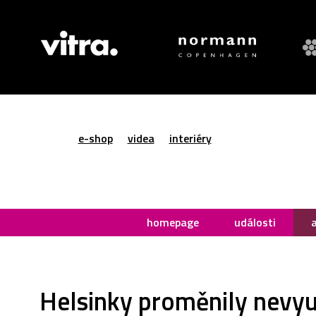
e-shop
videa
interiéry
homepage
události
Helsinky proměnily nevyu