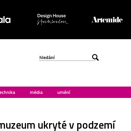
echnika
média
umění
a muzeum ukryté v podzemí