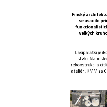
Finský architekt
se usadilo př
funkcionalisti
velkých kruho
Lasipalatsi je i
stylu. Naposle
rekonstrukci a citl
ateliér JKMM za ú