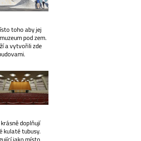
ísto toho aby jej
vé muzeum pod zem.
í a vytvořili zde
 budovami.
 krásně doplňují
é kulaté tubusy.
ující jako místo