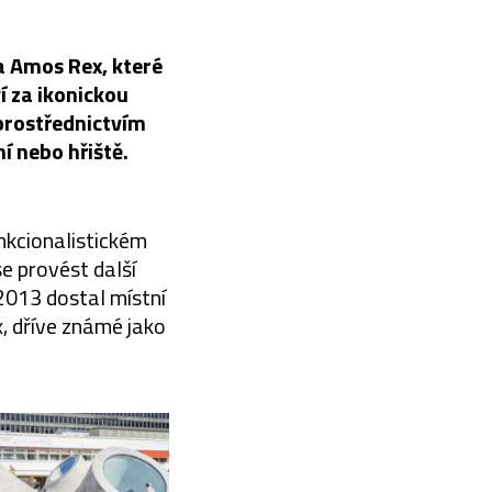
a Amos Rex, které
í za ikonickou
prostřednictvím
í nebo hřiště.
unkcionalistickém
e provést další
e 2013 dostal místní
, dříve známé jako