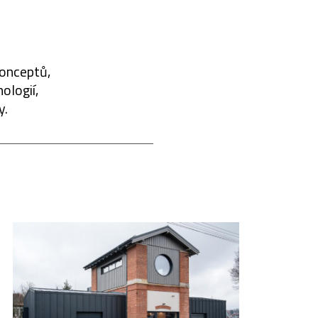
konceptů,
ologií,
y.