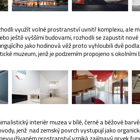
zhodli využít volné prostranství uvnitř komplexu, ale m
nebo ještě vyššími budovami, rozhodli se zapustit no
gujícího jako hodinová věž proto vyhloubili dvě podlaž
tické muzeum, jenž je podzemím propojeno s okolními
malistický interiér muzea v bílé, černé a béžové barvě
vody, jenž nad zemský povrch vystupují jako organick
nevyužívaném prostranství vzniká zajímavý prvek fung