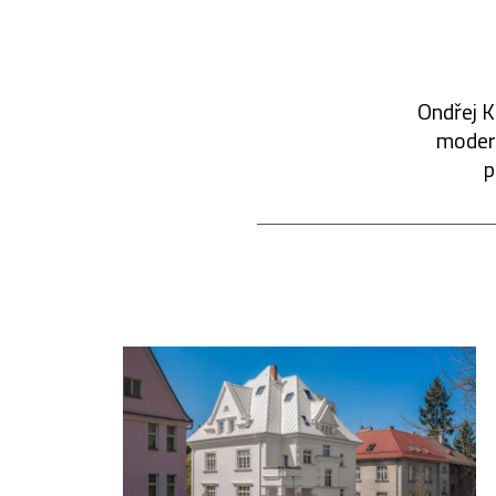
Ondřej K
modern
p