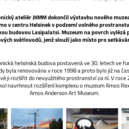
onický ateliér JKMM dokončil výstavbu nového muze
ímo v centru Helsinek v podzemí volného prostranstv
ckou budovou Lasipalatsi. Muzeum na povrch vylézá 
vých světlovodů, jenž slouží jako místo pro setkáván
konická helsinská budova postavená ve 30. letech ve f
dy byla renovována v roce 1998 a proto bylo již na čas
ivě ji rozšířit do nevyužitého prostranství za ní. V roc
kol navrhnout rozšíření komplexu o muzeum Amos Rex
Amos Anderson Art Museum.