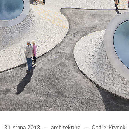
31. srpna 2018
––
architektura
––
Ondřej Krynek