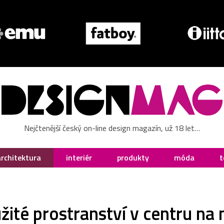
Nejčtenější český on-line design magazín, už 18 let…
architektura
interiér
produkty
móda
t
žité prostranství v centru n