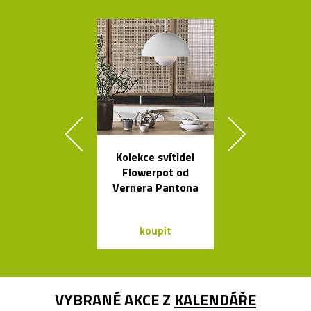
Kolekce svítidel
Čalouněná ši
Flowerpot od
židle Kuga
Vernera Pantona
Bontempi C
koupit
koupit
VYBRANÉ AKCE Z
KALENDÁŘE