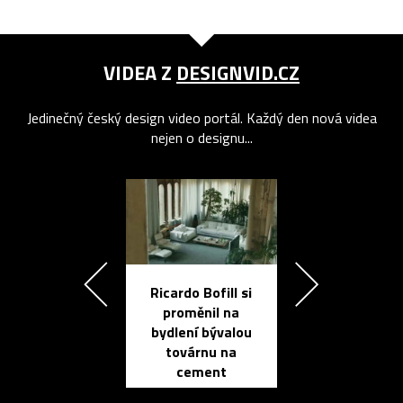
VIDEA Z
DESIGNVID.CZ
Jedinečný český design video portál. Každý den nová videa
nejen o designu...
Ricardo Bofill si
Přichází ten
proměnil na
propracovan
bydlení bývalou
elektronic
továrnu na
zápisník
cement
reMarkable