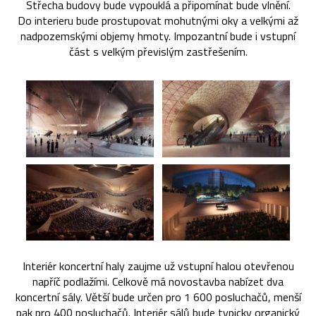
Střecha budovy bude vypouklá a připomínat bude vlnění.
Do interieru bude prostupovat mohutnými oky a velkými až
nadpozemskými objemy hmoty. Impozantní bude i vstupní
část s velkým převislým zastřešením.
Interiér koncertní haly zaujme už vstupní halou otevřenou
napříč podlažími. Celkově má novostavba nabízet dva
koncertní sály. Větší bude určen pro 1 600 posluchačů, menší
pak pro 400 posluchačů. Interiér sálů bude typicky organický