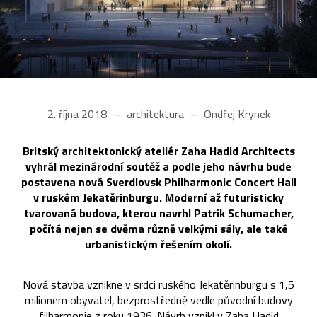
2. října 2018
architektura
Ondřej Krynek
Britský architektonický ateliér Zaha Hadid Architects
vyhrál mezinárodní soutěž a podle jeho návrhu bude
postavena nová Sverdlovsk Philharmonic Concert Hall
v ruském Jekatěrinburgu. Moderní až futuristicky
tvarovaná budova, kterou navrhl Patrik Schumacher,
počítá nejen se dvěma různě velkými sály, ale také
urbanistickým řešením okolí.
Nová stavba vznikne v srdci ruského Jekatěrinburgu s 1,5
milionem obyvatel, bezprostředně vedle původní budovy
filharmonie z roku 1936. Návrh vznikl v Zaha Hadid