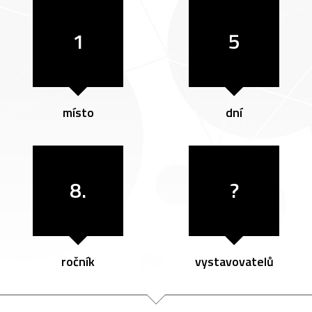
1
5
místo
dní
8.
?
ročník
vystavovatelů