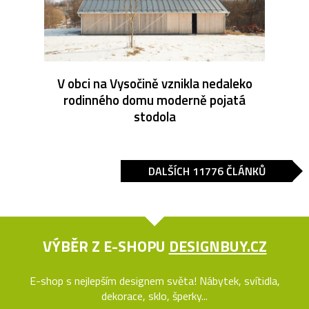
V obci na Vysočině vznikla nedaleko
rodinného domu moderně pojatá
stodola
DALŠÍCH 11776 ČLÁNKŮ
VÝBĚR Z E-SHOPU
DESIGNBUY.CZ
E-shop s nejlepším designem světa! Nábytek, svítidla,
dekorace, sklo, šperky...