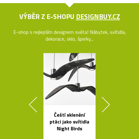
VÝBĚR Z E-SHOPU
DESIGNBUY.CZ
E-shop s nejlepším designem světa! Nábytek, svítidla,
dekorace, sklo, šperky...
Čeští sklenění
Svítidla od A
ptáci jako svítidla
se španěls
Night Birds
vášní