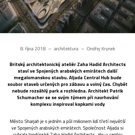
8. října 2018
architektura
Ondřej Krynek
Britský architektonický ateliér Zaha Hadid Architects
staví ve Spojených arabských emirátech další
megalomanskou stavbu. Aljada Central Hub bude
soubor staveb určených pro zábavu a volný čas. Chybět
nebude rozsáhlý park a rozhledna. Architekt Patrik
Schumacher se se svým týmem při navrhování
komplexu inspiroval kapkami vody
Město Sharjah je s jedním a půl milionem lidí třetí největší
ve Spojených arabských emirátech. Společnost Aljada si
vybrala londýnské Zaha Hadid Architects, aby v centru