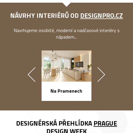
NÁVRHY INTERIÉRŮ OD
DESIGNPRO.CZ
Navrhujeme osobité, moderní a nadčasové interiéry s
nápadem...
náměstí Na Ba
Na Pramenech
DESIGNÉRSKÁ PŘEHLÍDKA
PRAGUE
DESIGN WEEK