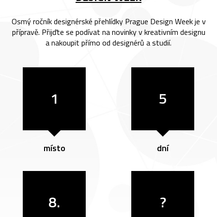
Osmý ročník designérské přehlídky Prague Design Week je v
přípravě. Přijďte se podívat na novinky v kreativním designu
a nakoupit přímo od designérů a studií.
1
5
místo
dní
8.
?