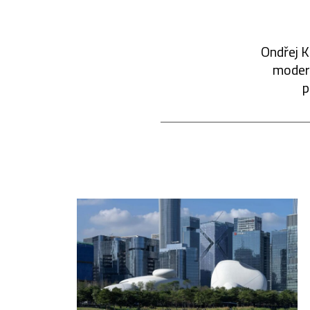
Ondřej K
modern
p