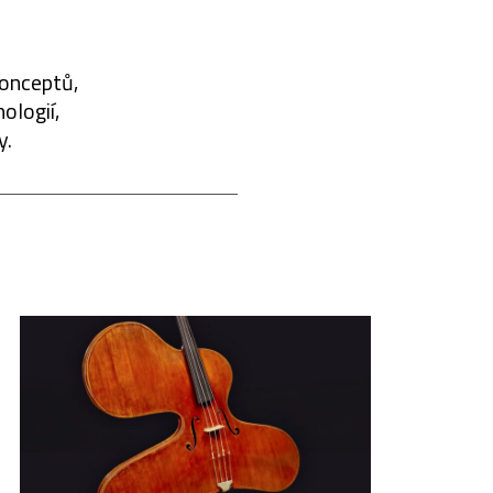
konceptů,
ologií,
y.