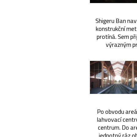
Shigeru Ban navr
konstrukční meto
protíná. Sem při
výrazným prv
Po obvodu areá
lahvovací centr
centrum. Do ar
jednotný ráz o