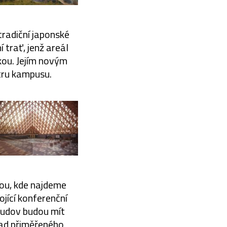
tradiční japonské
 trať, jenž areál
rkou. Jejím novým
ntru kampusu.
ou, kde najdeme
jící konferenční
budov budou mít
pad přiměřeného