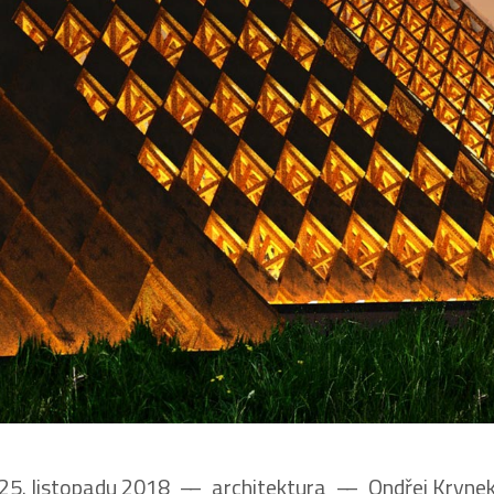
25. listopadu 2018
––
architektura
––
Ondřej Kryne