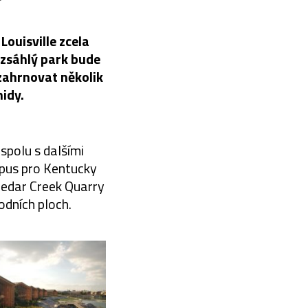
ouisville zcela
ozsáhlý park bude
zahrnovat několik
idy.
spolu s dalšími
mpus pro Kentucky
Cedar Creek Quarry
odních ploch.