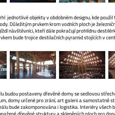
hl jednotlivé objekty v obdobném designu, kde použil 
dy. Důležitým prvkem krom vodních ploch je železniční
jíždí návštěvníci, kteří dále pokračují prohlídnu destilé
kem bude trojice destilačních pyramid stojících v ce
lu budou postaveny dřevěné domy se sedlovou střech
um, domy určené pro zrání, art galerii a samostatně sto
eálu bude zakomponována i logistika. Interiéry všech 
bnažené dřevěné struktury a skleněných ploch pro do