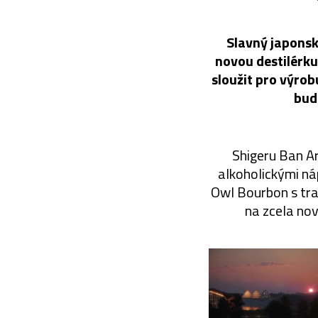
Slavný japonsk
novou destilérku
sloužit pro výro
bud
Shigeru Ban Ar
alkoholickými ná
Owl Bourbon s tra
na zcela nov