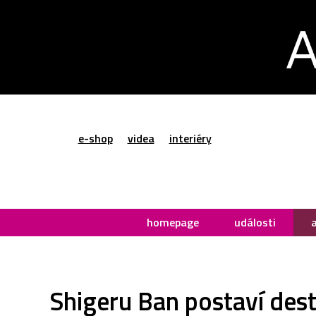
e-shop
videa
interiéry
homepage
události
Shigeru Ban postaví des