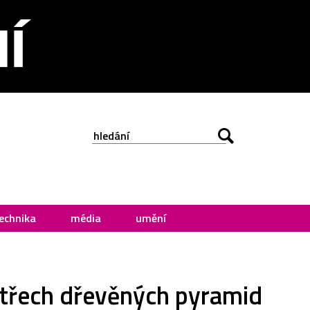
echnika
média
umění
 třech dřevěných pyramid