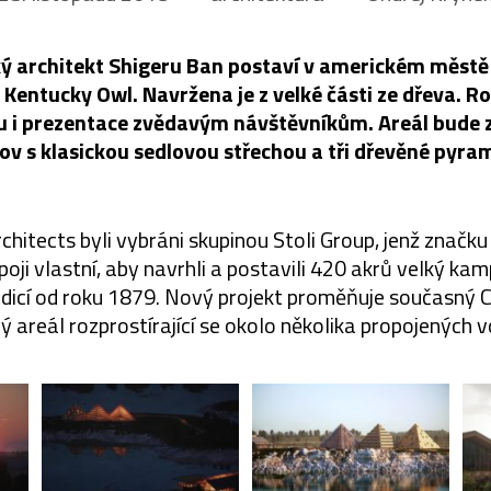
ý architekt Shigeru Ban postaví v americkém městě L
 Kentucky Owl. Navržena je z velké části ze dřeva. R
bu i prezentace zvědavým návštěvníkům. Areál bude 
ov s klasickou sedlovou střechou a tři dřevěné pyram
chitects byli vybráni skupinou Stoli Group, jenž značku 
poji vlastní, aby navrhli a postavili 420 akrů velký ka
dicí od roku 1879. Nový projekt proměňuje současný 
ý areál rozprostírající se okolo několika propojených v