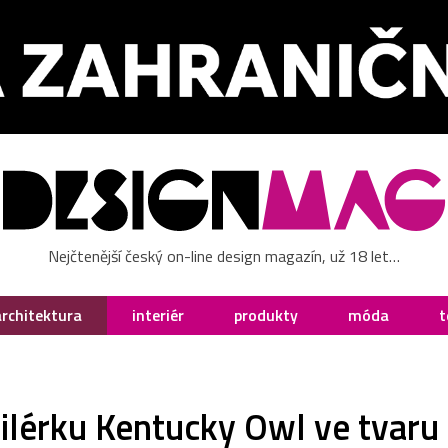
Nejčtenější český on-line design magazín, už 18 let…
architektura
interiér
produkty
móda
t
tilérku Kentucky Owl ve tvaru