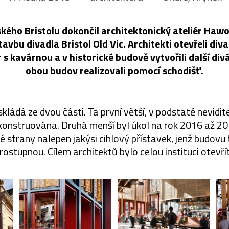
ského Bristolu dokončil architektonický ateliér Ha
avbu divadla Bristol Old Vic. Architekti otevřeli divad
r s kavárnou a v historické budově vytvořili další div
obou budov realizovali pomocí schodišť.
skládá ze dvou části. Ta první větší, v podstatě neviditel
konstruována. Druhá menší byl úkol na rok 2016 až 201
é strany nalepen jakýsi cihlový přístavek, jenž budovu
prostupnou. Cílem architektů bylo celou instituci otevřít