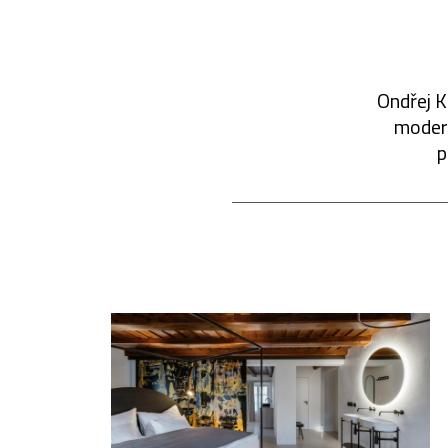
Ondřej K
modern
p