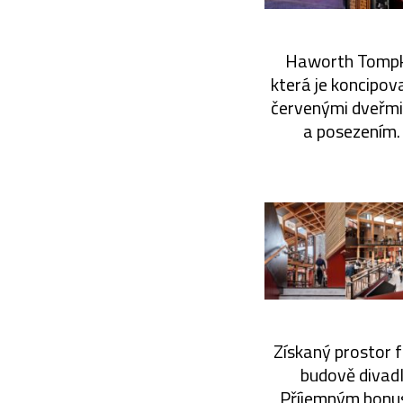
Haworth Tompkin
která je koncipova
červenými dveřmi 
a posezením.
Získaný prostor f
budově divadla
Příjemným bonuse