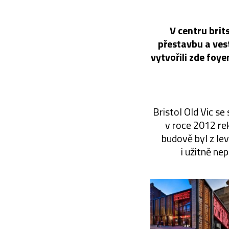
V centru brit
přestavbu a vest
vytvořili zde foye
Bristol Old Vic se 
v roce 2012 re
budově byl z lev
i užitně ne