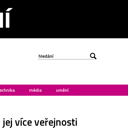
echnika
média
umění
jej více veřejnosti