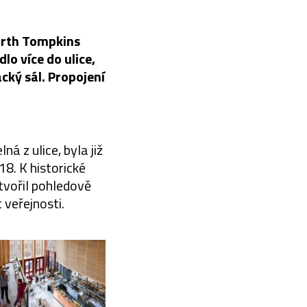
worth Tompkins
lo více do ulice,
ácký sál. Propojení
ná z ulice, byla již
8. K historické
 tvořil pohledově
 veřejnosti.