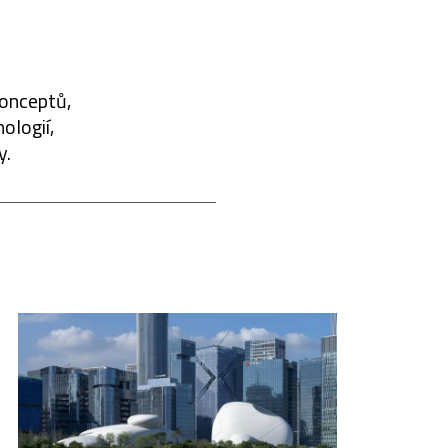
konceptů,
ologií,
y.