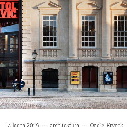
17. ledna 2019
––
architektura
––
Ondřej Krynek