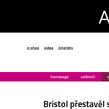
e-shop
videa
interiéry
homepage
události
Bristol přestavěl 