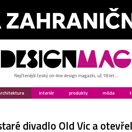
Nejčtenější český on-line design magazín, už 18 let…
architektura
interiér
produkty
móda
t
staré divadlo Old Vic a otevřel 