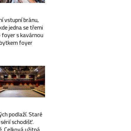
í vstupní bránu,
 kde jedna se třemi
o foyer s kavárnou
zbytkem foyer
ých podlaží. Staré
sérií schodišť.
ě. Celková užitná