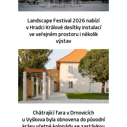
Landscape Festival 2026 nabízí
v Hradci Králové desítky instalací
ve veřejném prostoru i několik
výstav
Chátrající fara v Drnovicích
u Vyškova byla obnovena do původní
krásy včetně kolonády se zastávkou