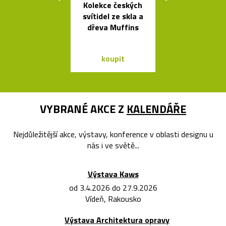
Kolekce českých
Načechran
svítidel ze skla a
měkké svíti
dřeva Muffins
Cloud od Geh
koupit
koupit
VYBRANÉ AKCE Z
KALENDÁŘE
Nejdůležitější akce, výstavy, konference v oblasti designu u
nás i ve světě...
Výstava Kaws
od 3.4.2026 do 27.9.2026
Vídeň, Rakousko
Výstava Architektura opravy