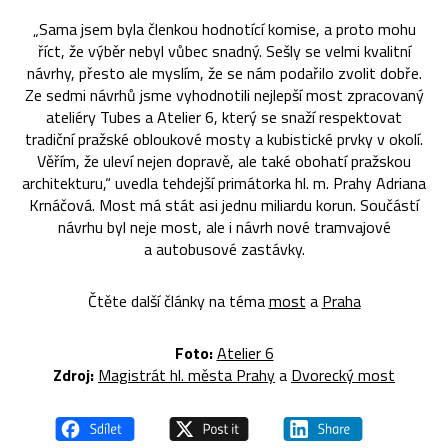
„Sama jsem byla členkou hodnotící komise, a proto mohu
říct, že výběr nebyl vůbec snadný. Sešly se velmi kvalitní
návrhy, přesto ale myslím, že se nám podařilo zvolit dobře.
Ze sedmi návrhů jsme vyhodnotili nejlepší most zpracovaný
ateliéry Tubes a Atelier 6, který se snaží respektovat
tradiční pražské obloukové mosty a kubistické prvky v okolí.
Věřím, že uleví nejen dopravě, ale také obohatí pražskou
architekturu,“ uvedla tehdejší primátorka hl. m. Prahy Adriana
Krnáčová. Most má stát asi jednu miliardu korun. Součástí
návrhu byl neje most, ale i návrh nové tramvajové
a autobusové zastávky.
Čtěte další články na téma
most
a
Praha
Foto:
Atelier 6
Zdroj:
Magistrát hl. města Prahy
a
Dvorecký most