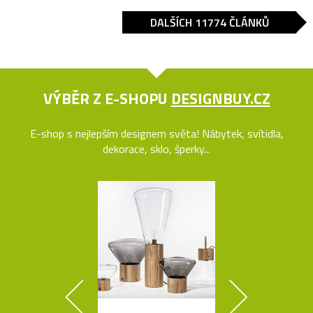
DALŠÍCH 11774 ČLÁNKŮ
VÝBĚR Z E-SHOPU
DESIGNBUY.CZ
E-shop s nejlepším designem světa! Nábytek, svítidla,
dekorace, sklo, šperky...