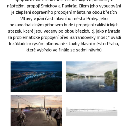
nábřežím, propojí Smíchov a Pankrác. Cílem jeho vybudování
je zlepšení dopravního propojení města na obou březích
Vltavy v jižní části hlavního města Prahy. Jeho
nezanedbatelným přínosem bude i propojení cyklistických
stezek, které jsou vedeny po obou březích, tj. jako náhrada
za problematické propojení přes Barrandovský most,“ uvádí
k základním rysům plánované stavby hlavní město Praha,
které vybíralo ve finále ze sedmi návrhů.