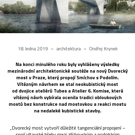
18. ledna 2019
architektura
Ondřej Krynek
Na konci minulého roku byly vyhlášeny výsledky
mezinárodní architektonické soutěže na nový Dvorecký
most v Praze, který propojí Smíchov s Podolím.
Vítězným návrhem se stal neokubistický most
od dvojice ateliérů Tubes a Atelier 6. Komise, která
vítězný návrh vybírala ocenila tradici obloukových
mostů bez konstrukce nad mostovkou a reakci mostu
na nedaleké kubistické stavby.
„Dvorecký most vytvoří důležité tangenciální propojení –
spojí vltavské břehy mezi zlíchovským a podolským