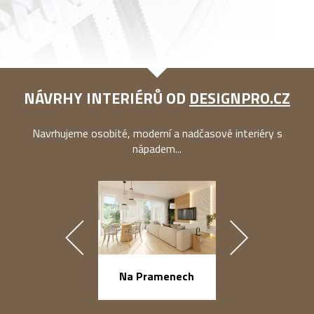
NÁVRHY INTERIÉRŮ OD
DESIGNPRO.CZ
Navrhujeme osobité, moderní a nadčasové interiéry s
nápadem...
náměstí Na Ba
Na Pramenech