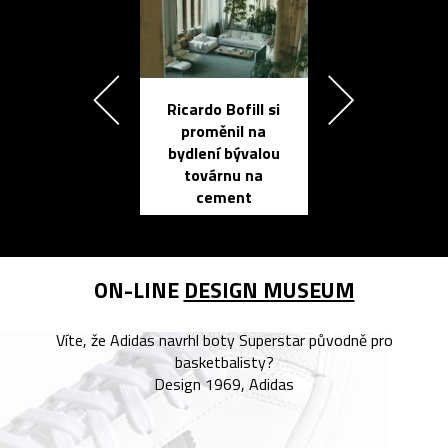
Ricardo Bofill si
Přichází ten
proměnil na
propracovan
bydlení bývalou
elektronic
továrnu na
zápisník
cement
reMarkable
ON-LINE
DESIGN MUSEUM
Víte, že Adidas navrhl boty Superstar původně pro
basketbalisty?
Design 1969, Adidas