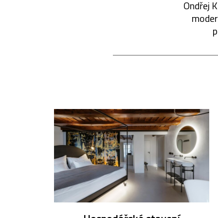
Ondřej K
modern
p