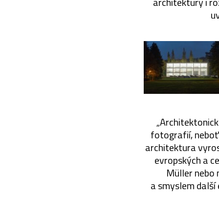
architektury i 
u
„Architektonick
fotografií, neboť
architektura vyro
evropských a ce
Müller nebo n
a smyslem další e