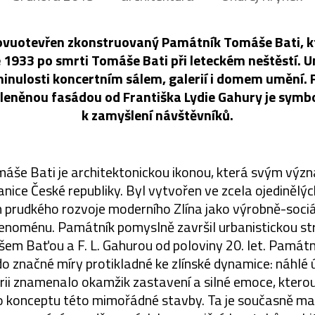
novuotevřen zkonstruovaný Památník Tomáše Bati, k
e 1933 po smrti Tomáše Bati při leteckém neštěstí. U
inulosti koncertním sálem, galerií i domem umění. 
kleněnou fasádou od Františka Lydie Gahury je symbo
k zamyšlení návštěvníků.
áše Bati je architektonickou ikonou, která svým vý
anice České republiky. Byl vytvořen ve zcela ojedinělýc
 prudkého rozvoje moderního Zlína jako výrobně-soci
 fenoménu. Památník pomyslně završil urbanistickou s
 Baťou a F. L. Gahurou od poloviny 20. let. Památní
o značné míry protikladné ke zlínské dynamice: náhlé
árii znamenalo okamžik zastavení a silné emoce, kterou
o konceptu této mimořádné stavby. Ta je současně m