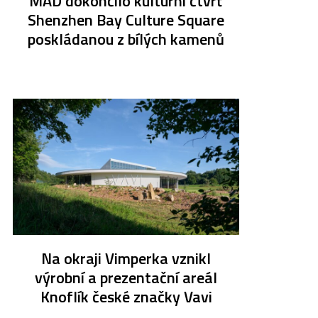
MAD dokončilo kulturní čtvrť
Shenzhen Bay Culture Square
poskládanou z bílých kamenů
Na okraji Vimperka vznikl
výrobní a prezentační areál
Knoflík české značky Vavi