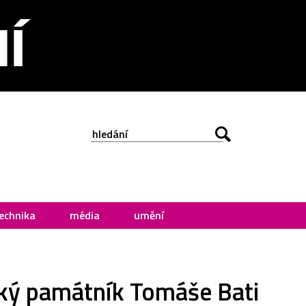
echnika
média
umění
ický památník Tomáše Bati