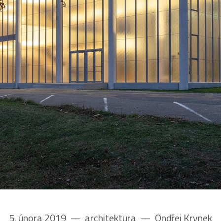
5. února 2019
––
architektura
––
Ondřej Krynek