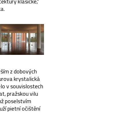
ktury klasické,“
a.
evším z dobových
hurova krystalická
lo v souvislostech
t, pražskou vilu
chž poselstvím
ží pietní očištění