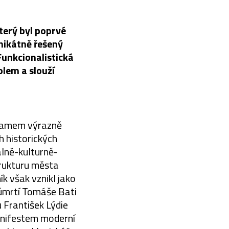
terý byl poprvé
nikátně řešený
Funkcionalistická
lem a slouží
znamem výrazně
h historických
álně-kulturně-
trukturu města
k však vznikl jako
 úmrtí Tomáše Bati
 František Lýdie
anifestem moderní