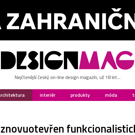
Nejčtenější český on-line design magazín, už 18 let…
architektura
interiér
produkty
móda
t
h znovuotevřen funkcionalist