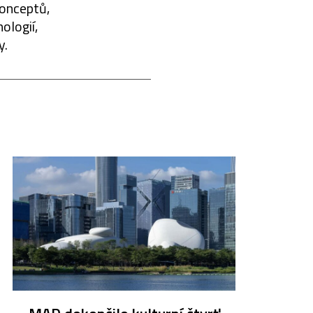
konceptů,
ologií,
y.