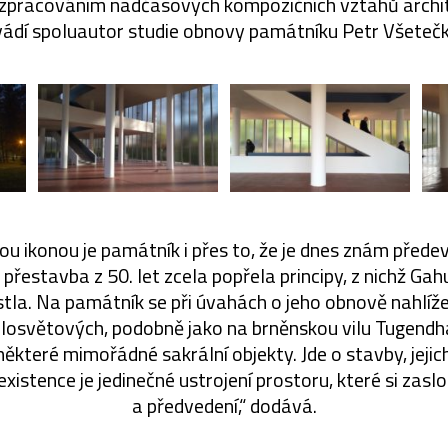
rozpracováním nadčasových kompozičních vztahů archite
vádí spoluautor studie obnovy památníku Petr Všetečk
ou ikonou je památník i přes to, že je dnes znám před
 přestavba z 50. let zcela popřela principy, z nichž Ga
stla. Na památník se při úvahách o jeho obnově nahlíže
losvětových, podobně jako na brněnskou vilu Tugendha
ěkteré mimořádné sakrální objekty. Jde o stavby, jeji
xistence je jedinečné ustrojení prostoru, které si zaslou
a předvedení,“ dodává.