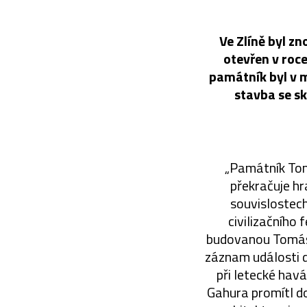
Ve Zlíně byl z
otevřen v roc
památník byl v m
stavba se s
„Památník Tom
překračuje hr
souvislostech
civilizačního
budovanou Tomášem
záznam události d
při letecké hav
Gahura promítl d